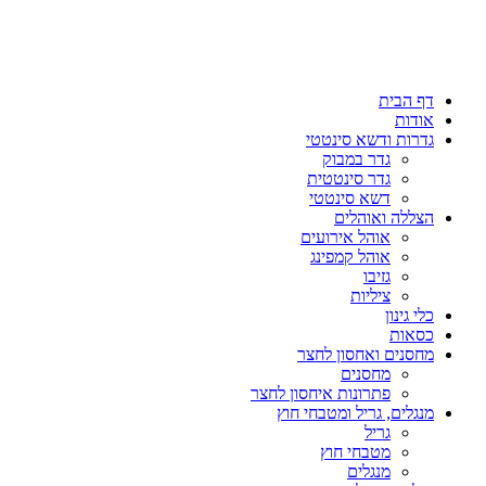
דף הבית
אודות
גדרות ודשא סינטטי
גדר במבוק
גדר סינטטית
דשא סינטטי
הצללה ואוהלים
אוהל אירועים
אוהל קמפינג
גזיבו
ציליות
כלי גינון
כסאות
מחסנים ואחסון לחצר
מחסנים
פתרונות איחסון לחצר
מנגלים, גריל ומטבחי חוץ
גריל
מטבחי חוץ
מנגלים