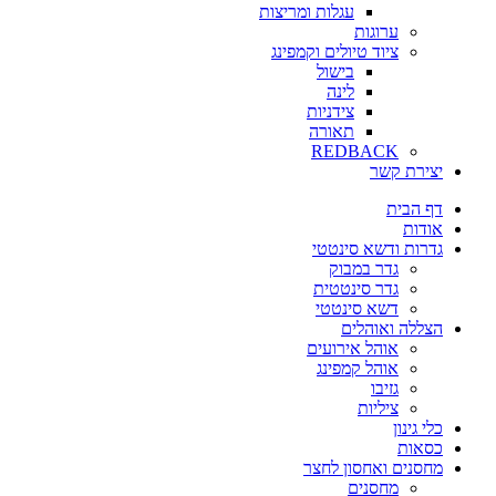
עגלות ומריצות
ערוגות
ציוד טיולים וקמפינג
בישול
לינה
צידניות
תאורה
REDBACK
יצירת קשר
דף הבית
אודות
גדרות ודשא סינטטי
גדר במבוק
גדר סינטטית
דשא סינטטי
הצללה ואוהלים
אוהל אירועים
אוהל קמפינג
גזיבו
ציליות
כלי גינון
כסאות
מחסנים ואחסון לחצר
מחסנים