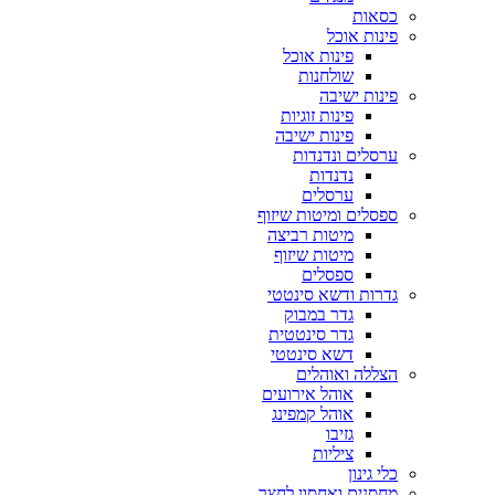
כסאות
פינות אוכל
פינות אוכל
שולחנות
פינות ישיבה
פינות זוגיות
פינות ישיבה
ערסלים ונדנדות
נדנדות
ערסלים
ספסלים ומיטות שיזוף
מיטות רביצה
מיטות שיזוף
ספסלים
גדרות ודשא סינטטי
גדר במבוק
גדר סינטטית
דשא סינטטי
הצללה ואוהלים
אוהל אירועים
אוהל קמפינג
גזיבו
ציליות
כלי גינון
מחסנים ואחסון לחצר