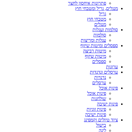
פתרונות איחסון לחצר
מנגלים, גריל ומטבחי חוץ
גריל
מטבחי חוץ
מנגלים
סולמות ועגלות
סולמות
עגלות ומריצות
ספסלים ומיטות שיזוף
מיטות רביצה
מיטות שיזוף
ספסלים
ערוגות
ערסלים ונדנדות
נדנדות
ערסלים
פינות אוכל
פינות אוכל
שולחנות
פינות ישיבה
פינות זוגיות
פינות ישיבה
ציוד טיולים וקמפינג
בישול
לינה