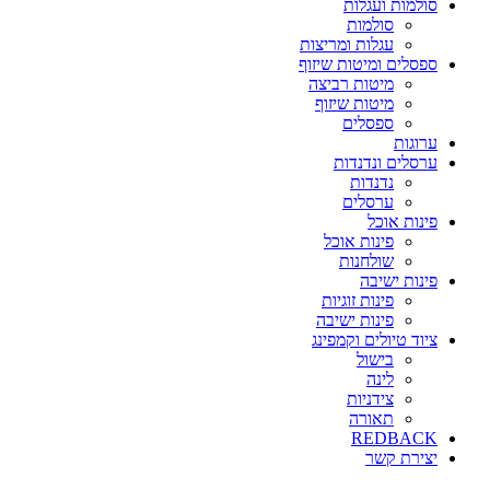
סולמות ועגלות
סולמות
עגלות ומריצות
ספסלים ומיטות שיזוף
מיטות רביצה
מיטות שיזוף
ספסלים
ערוגות
ערסלים ונדנדות
נדנדות
ערסלים
פינות אוכל
פינות אוכל
שולחנות
פינות ישיבה
פינות זוגיות
פינות ישיבה
ציוד טיולים וקמפינג
בישול
לינה
צידניות
תאורה
REDBACK
יצירת קשר