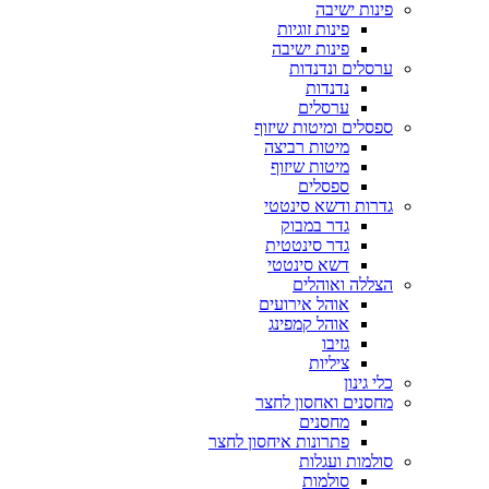
פינות ישיבה
פינות זוגיות
פינות ישיבה
ערסלים ונדנדות
נדנדות
ערסלים
ספסלים ומיטות שיזוף
מיטות רביצה
מיטות שיזוף
ספסלים
גדרות ודשא סינטטי
גדר במבוק
גדר סינטטית
דשא סינטטי
הצללה ואוהלים
אוהל אירועים
אוהל קמפינג
גזיבו
ציליות
כלי גינון
מחסנים ואחסון לחצר
מחסנים
פתרונות איחסון לחצר
סולמות ועגלות
סולמות