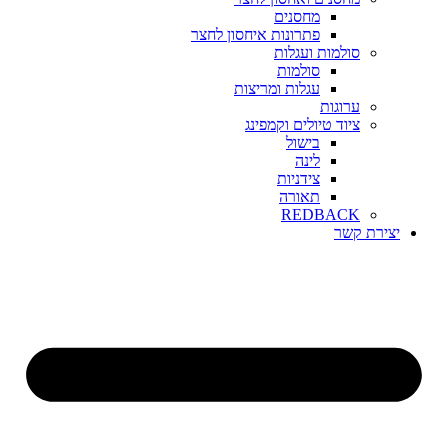
מחסנים
פתרונות איחסון לחצר
סולמות ועגלות
סולמות
עגלות ומריצות
ערוגות
ציוד טיולים וקמפינג
בישול
לינה
צידניות
תאורה
REDBACK
יצירת קשר