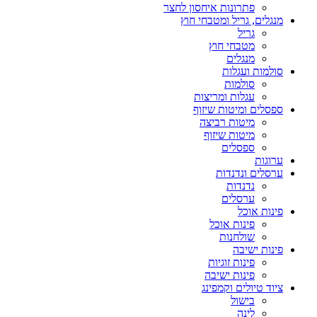
פתרונות איחסון לחצר
מנגלים, גריל ומטבחי חוץ
גריל
מטבחי חוץ
מנגלים
סולמות ועגלות
סולמות
עגלות ומריצות
ספסלים ומיטות שיזוף
מיטות רביצה
מיטות שיזוף
ספסלים
ערוגות
ערסלים ונדנדות
נדנדות
ערסלים
פינות אוכל
פינות אוכל
שולחנות
פינות ישיבה
פינות זוגיות
פינות ישיבה
ציוד טיולים וקמפינג
בישול
לינה