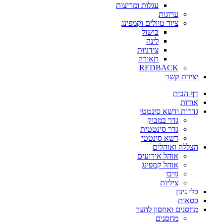
עגלות ומריצות
ערוגות
ציוד טיולים וקמפינג
בישול
לינה
צידניות
תאורה
REDBACK
יצירת קשר
דף הבית
אודות
גדרות ודשא סינטטי
גדר במבוק
גדר סינטטית
דשא סינטטי
הצללה ואוהלים
אוהל אירועים
אוהל קמפינג
גזיבו
ציליות
כלי גינון
כסאות
מחסנים ואחסון לחצר
מחסנים