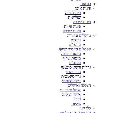
כסאות
פינות אוכל
פינות אוכל
שולחנות
פינות ישיבה
פינות זוגיות
פינות ישיבה
ערסלים ונדנדות
נדנדות
ערסלים
ספסלים ומיטות שיזוף
מיטות רביצה
מיטות שיזוף
ספסלים
גדרות ודשא סינטטי
גדר במבוק
גדר סינטטית
דשא סינטטי
הצללה ואוהלים
אוהל אירועים
אוהל קמפינג
גזיבו
ציליות
כלי גינון
מחסנים ואחסון לחצר