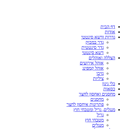
דף הבית
אודות
גדרות ודשא סינטטי
גדר במבוק
גדר סינטטית
דשא סינטטי
הצללה ואוהלים
אוהל אירועים
אוהל קמפינג
גזיבו
ציליות
כלי גינון
כסאות
מחסנים ואחסון לחצר
מחסנים
פתרונות איחסון לחצר
מנגלים, גריל ומטבחי חוץ
גריל
מטבחי חוץ
מנגלים