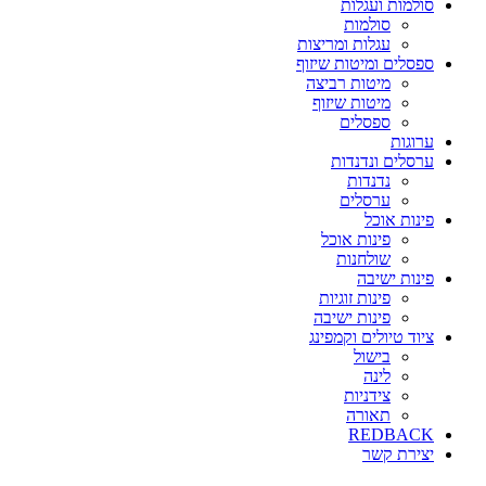
סולמות ועגלות
סולמות
עגלות ומריצות
ספסלים ומיטות שיזוף
מיטות רביצה
מיטות שיזוף
ספסלים
ערוגות
ערסלים ונדנדות
נדנדות
ערסלים
פינות אוכל
פינות אוכל
שולחנות
פינות ישיבה
פינות זוגיות
פינות ישיבה
ציוד טיולים וקמפינג
בישול
לינה
צידניות
תאורה
REDBACK
יצירת קשר