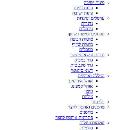
פינות ישיבה
פינות זוגיות
פינות ישיבה
ערסלים ונדנדות
נדנדות
ערסלים
ספסלים ומיטות שיזוף
מיטות רביצה
מיטות שיזוף
ספסלים
גדרות ודשא סינטטי
גדר במבוק
גדר סינטטית
דשא סינטטי
הצללה ואוהלים
אוהל אירועים
אוהל קמפינג
גזיבו
ציליות
כלי גינון
מחסנים ואחסון לחצר
מחסנים
פתרונות איחסון לחצר
סולמות ועגלות
סולמות