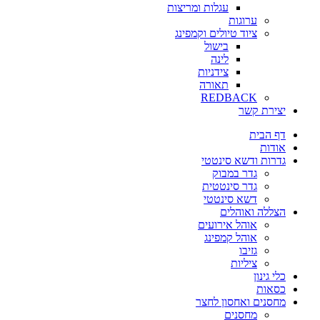
עגלות ומריצות
ערוגות
ציוד טיולים וקמפינג
בישול
לינה
צידניות
תאורה
REDBACK
יצירת קשר
דף הבית
אודות
גדרות ודשא סינטטי
גדר במבוק
גדר סינטטית
דשא סינטטי
הצללה ואוהלים
אוהל אירועים
אוהל קמפינג
גזיבו
ציליות
כלי גינון
כסאות
מחסנים ואחסון לחצר
מחסנים