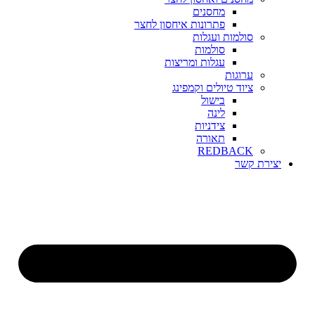
מחסנים
פתרונות איחסון לחצר
סולמות ועגלות
סולמות
עגלות ומריצות
ערוגות
ציוד טיולים וקמפינג
בישול
לינה
צידניות
תאורה
REDBACK
יצירת קשר