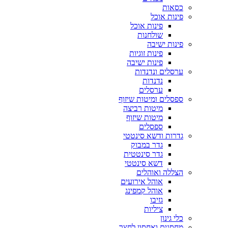
כסאות
פינות אוכל
פינות אוכל
שולחנות
פינות ישיבה
פינות זוגיות
פינות ישיבה
ערסלים ונדנדות
נדנדות
ערסלים
ספסלים ומיטות שיזוף
מיטות רביצה
מיטות שיזוף
ספסלים
גדרות ודשא סינטטי
גדר במבוק
גדר סינטטית
דשא סינטטי
הצללה ואוהלים
אוהל אירועים
אוהל קמפינג
גזיבו
ציליות
כלי גינון
מחסנים ואחסון לחצר