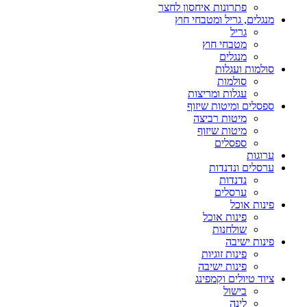
פתרונות איחסון לחצר
מנגלים, גריל ומטבחי חוץ
גריל
מטבחי חוץ
מנגלים
סולמות ועגלות
סולמות
עגלות ומריצות
ספסלים ומיטות שיזוף
מיטות רביצה
מיטות שיזוף
ספסלים
ערוגות
ערסלים ונדנדות
נדנדות
ערסלים
פינות אוכל
פינות אוכל
שולחנות
פינות ישיבה
פינות זוגיות
פינות ישיבה
ציוד טיולים וקמפינג
בישול
לינה