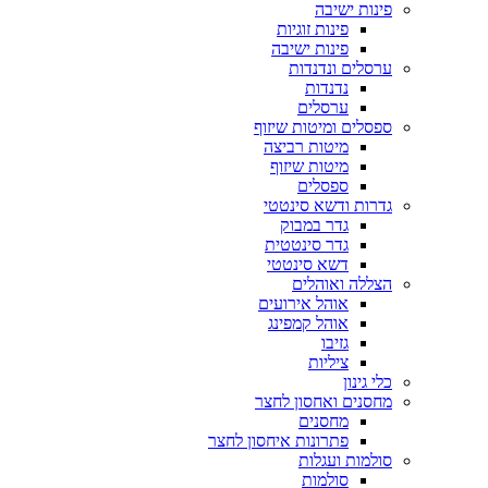
פינות ישיבה
פינות זוגיות
פינות ישיבה
ערסלים ונדנדות
נדנדות
ערסלים
ספסלים ומיטות שיזוף
מיטות רביצה
מיטות שיזוף
ספסלים
גדרות ודשא סינטטי
גדר במבוק
גדר סינטטית
דשא סינטטי
הצללה ואוהלים
אוהל אירועים
אוהל קמפינג
גזיבו
ציליות
כלי גינון
מחסנים ואחסון לחצר
מחסנים
פתרונות איחסון לחצר
סולמות ועגלות
סולמות