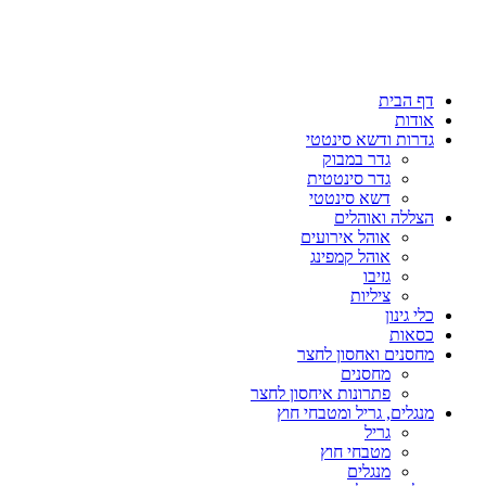
דף הבית
אודות
גדרות ודשא סינטטי
גדר במבוק
גדר סינטטית
דשא סינטטי
הצללה ואוהלים
אוהל אירועים
אוהל קמפינג
גזיבו
ציליות
כלי גינון
כסאות
מחסנים ואחסון לחצר
מחסנים
פתרונות איחסון לחצר
מנגלים, גריל ומטבחי חוץ
גריל
מטבחי חוץ
מנגלים