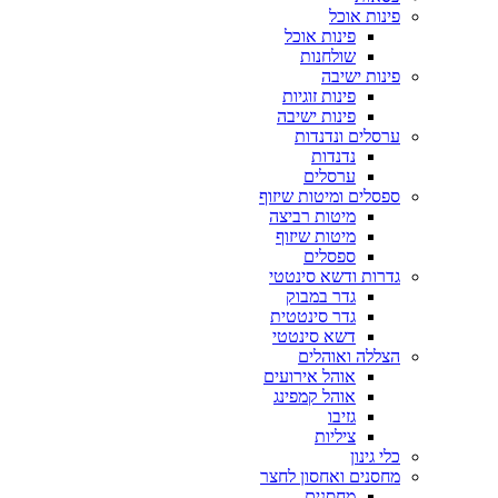
פינות אוכל
פינות אוכל
שולחנות
פינות ישיבה
פינות זוגיות
פינות ישיבה
ערסלים ונדנדות
נדנדות
ערסלים
ספסלים ומיטות שיזוף
מיטות רביצה
מיטות שיזוף
ספסלים
גדרות ודשא סינטטי
גדר במבוק
גדר סינטטית
דשא סינטטי
הצללה ואוהלים
אוהל אירועים
אוהל קמפינג
גזיבו
ציליות
כלי גינון
מחסנים ואחסון לחצר
מחסנים