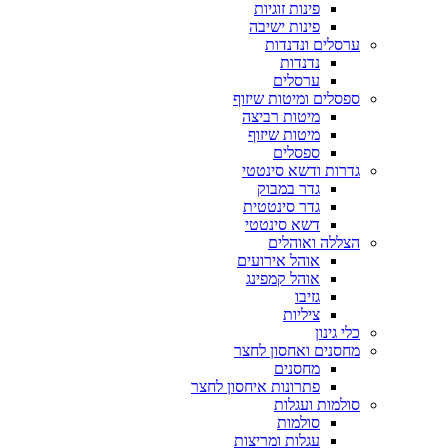
פינות זוגיות
פינות ישיבה
ערסלים ונדנדות
נדנדות
ערסלים
ספסלים ומיטות שיזוף
מיטות רביצה
מיטות שיזוף
ספסלים
גדרות ודשא סינטטי
גדר במבוק
גדר סינטטית
דשא סינטטי
הצללה ואוהלים
אוהל אירועים
אוהל קמפינג
גזיבו
ציליות
כלי גינון
מחסנים ואחסון לחצר
מחסנים
פתרונות איחסון לחצר
סולמות ועגלות
סולמות
עגלות ומריצות