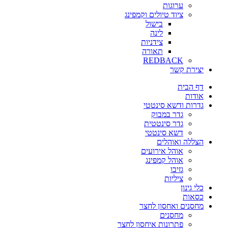
ערוגות
ציוד טיולים וקמפינג
בישול
לינה
צידניות
תאורה
REDBACK
יצירת קשר
דף הבית
אודות
גדרות ודשא סינטטי
גדר במבוק
גדר סינטטית
דשא סינטטי
הצללה ואוהלים
אוהל אירועים
אוהל קמפינג
גזיבו
ציליות
כלי גינון
כסאות
מחסנים ואחסון לחצר
מחסנים
פתרונות איחסון לחצר