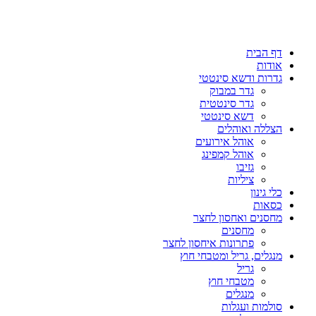
דף הבית
אודות
גדרות ודשא סינטטי
גדר במבוק
גדר סינטטית
דשא סינטטי
הצללה ואוהלים
אוהל אירועים
אוהל קמפינג
גזיבו
ציליות
כלי גינון
כסאות
מחסנים ואחסון לחצר
מחסנים
פתרונות איחסון לחצר
מנגלים, גריל ומטבחי חוץ
גריל
מטבחי חוץ
מנגלים
סולמות ועגלות