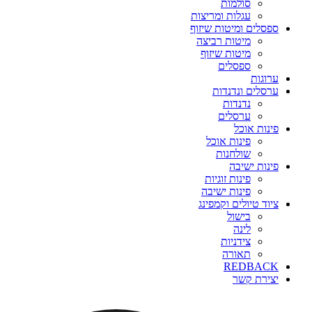
סולמות
עגלות ומריצות
ספסלים ומיטות שיזוף
מיטות רביצה
מיטות שיזוף
ספסלים
ערוגות
ערסלים ונדנדות
נדנדות
ערסלים
פינות אוכל
פינות אוכל
שולחנות
פינות ישיבה
פינות זוגיות
פינות ישיבה
ציוד טיולים וקמפינג
בישול
לינה
צידניות
תאורה
REDBACK
יצירת קשר