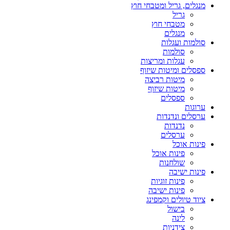
מנגלים, גריל ומטבחי חוץ
גריל
מטבחי חוץ
מנגלים
סולמות ועגלות
סולמות
עגלות ומריצות
ספסלים ומיטות שיזוף
מיטות רביצה
מיטות שיזוף
ספסלים
ערוגות
ערסלים ונדנדות
נדנדות
ערסלים
פינות אוכל
פינות אוכל
שולחנות
פינות ישיבה
פינות זוגיות
פינות ישיבה
ציוד טיולים וקמפינג
בישול
לינה
צידניות