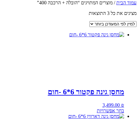
עמוד הבית
/ מוצרים המתויגים “הובלה + הרכבה 400”
ממוין
מציגים את כל ⁦3⁩ התוצאות
לפי
הפריט
העדכני
ביותר
מחסן גינה פקטור 6*6 -חום
3,499.00
₪
בחר אפשרויות