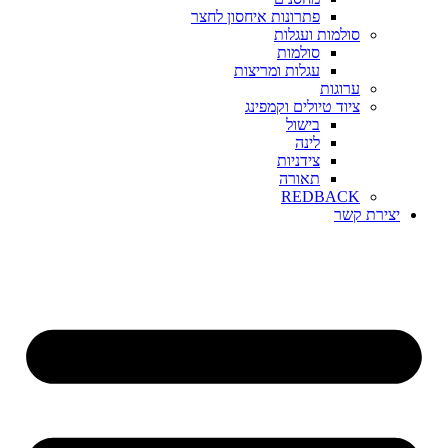
פתרונות איחסון לחצר
סולמות ועגלות
סולמות
עגלות ומריצות
ערוגות
ציוד טיולים וקמפינג
בישול
לינה
צידניות
תאורה
REDBACK
יצירת קשר