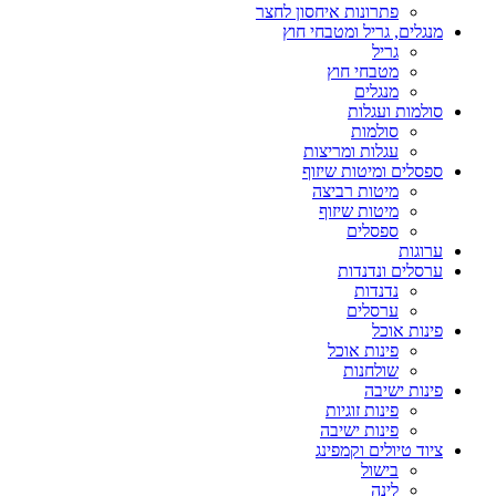
פתרונות איחסון לחצר
מנגלים, גריל ומטבחי חוץ
גריל
מטבחי חוץ
מנגלים
סולמות ועגלות
סולמות
עגלות ומריצות
ספסלים ומיטות שיזוף
מיטות רביצה
מיטות שיזוף
ספסלים
ערוגות
ערסלים ונדנדות
נדנדות
ערסלים
פינות אוכל
פינות אוכל
שולחנות
פינות ישיבה
פינות זוגיות
פינות ישיבה
ציוד טיולים וקמפינג
בישול
לינה