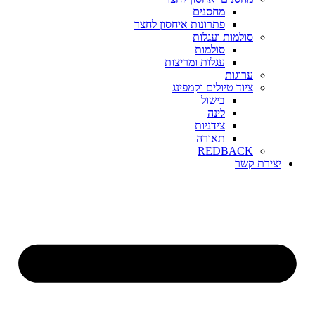
מחסנים
פתרונות איחסון לחצר
סולמות ועגלות
סולמות
עגלות ומריצות
ערוגות
ציוד טיולים וקמפינג
בישול
לינה
צידניות
תאורה
REDBACK
יצירת קשר