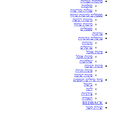
סולמות ועגלות
סולמות
עגלות ומריצות
ספסלים ומיטות שיזוף
מיטות רביצה
מיטות שיזוף
ספסלים
ערוגות
ערסלים ונדנדות
נדנדות
ערסלים
פינות אוכל
פינות אוכל
שולחנות
פינות ישיבה
פינות זוגיות
פינות ישיבה
ציוד טיולים וקמפינג
בישול
לינה
צידניות
תאורה
REDBACK
יצירת קשר