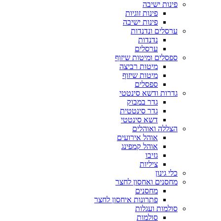
פינות ישיבה
פינות זוגיות
פינות ישיבה
ערסלים ונדנדות
נדנדות
ערסלים
ספסלים ומיטות שיזוף
מיטות רביצה
מיטות שיזוף
ספסלים
גדרות ודשא סינטטי
גדר במבוק
גדר סינטטית
דשא סינטטי
הצללה ואוהלים
אוהל אירועים
אוהל קמפינג
גזיבו
ציליות
כלי גינון
מחסנים ואחסון לחצר
מחסנים
פתרונות איחסון לחצר
סולמות ועגלות
סולמות