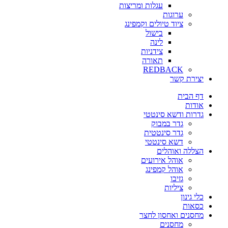
עגלות ומריצות
ערוגות
ציוד טיולים וקמפינג
בישול
לינה
צידניות
תאורה
REDBACK
יצירת קשר
דף הבית
אודות
גדרות ודשא סינטטי
גדר במבוק
גדר סינטטית
דשא סינטטי
הצללה ואוהלים
אוהל אירועים
אוהל קמפינג
גזיבו
ציליות
כלי גינון
כסאות
מחסנים ואחסון לחצר
מחסנים