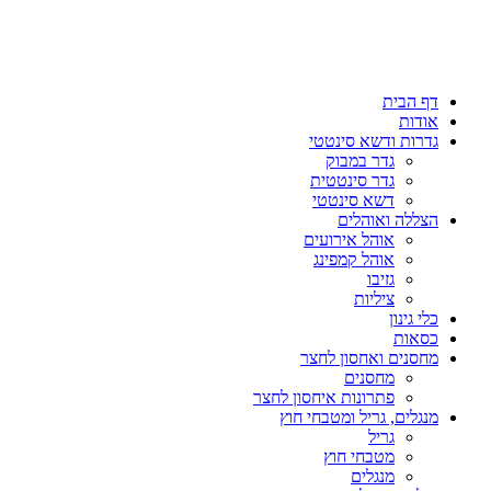
דף הבית
אודות
גדרות ודשא סינטטי
גדר במבוק
גדר סינטטית
דשא סינטטי
הצללה ואוהלים
אוהל אירועים
אוהל קמפינג
גזיבו
ציליות
כלי גינון
כסאות
מחסנים ואחסון לחצר
מחסנים
פתרונות איחסון לחצר
מנגלים, גריל ומטבחי חוץ
גריל
מטבחי חוץ
מנגלים