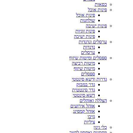
כסאות
פינות אוכל
פינות אוכל
שולחנות
פינות ישיבה
פינות זוגיות
פינות ישיבה
ערסלים ונדנדות
נדנדות
ערסלים
ספסלים ומיטות שיזוף
מיטות רביצה
מיטות שיזוף
ספסלים
גדרות ודשא סינטטי
גדר במבוק
גדר סינטטית
דשא סינטטי
הצללה ואוהלים
אוהל אירועים
אוהל קמפינג
גזיבו
ציליות
כלי גינון
מחסנים ואחסון לחצר