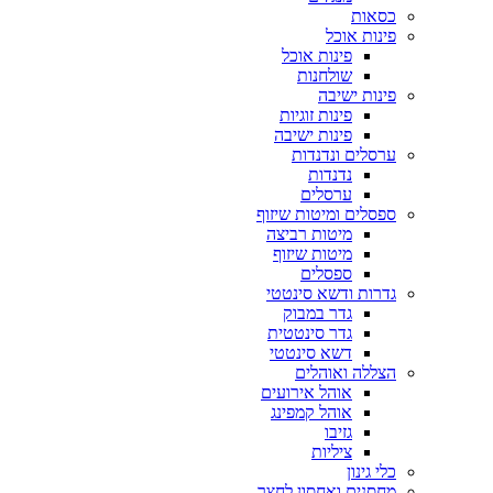
כסאות
פינות אוכל
פינות אוכל
שולחנות
פינות ישיבה
פינות זוגיות
פינות ישיבה
ערסלים ונדנדות
נדנדות
ערסלים
ספסלים ומיטות שיזוף
מיטות רביצה
מיטות שיזוף
ספסלים
גדרות ודשא סינטטי
גדר במבוק
גדר סינטטית
דשא סינטטי
הצללה ואוהלים
אוהל אירועים
אוהל קמפינג
גזיבו
ציליות
כלי גינון
מחסנים ואחסון לחצר