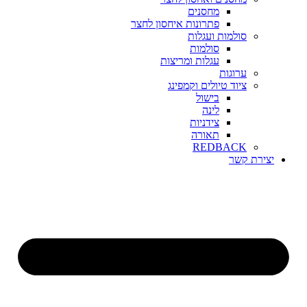
מחסנים
פתרונות איחסון לחצר
סולמות ועגלות
סולמות
עגלות ומריצות
ערוגות
ציוד טיולים וקמפינג
בישול
לינה
צידניות
תאורה
REDBACK
יצירת קשר