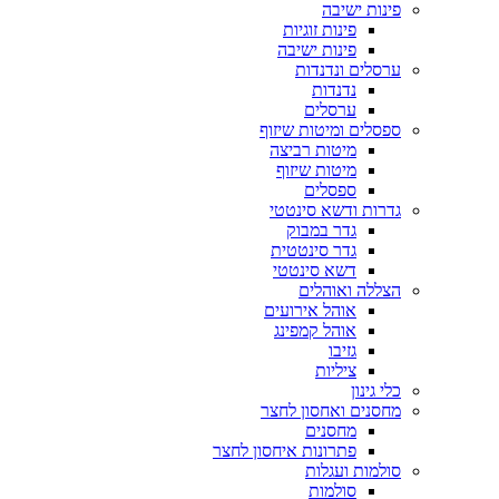
פינות ישיבה
פינות זוגיות
פינות ישיבה
ערסלים ונדנדות
נדנדות
ערסלים
ספסלים ומיטות שיזוף
מיטות רביצה
מיטות שיזוף
ספסלים
גדרות ודשא סינטטי
גדר במבוק
גדר סינטטית
דשא סינטטי
הצללה ואוהלים
אוהל אירועים
אוהל קמפינג
גזיבו
ציליות
כלי גינון
מחסנים ואחסון לחצר
מחסנים
פתרונות איחסון לחצר
סולמות ועגלות
סולמות