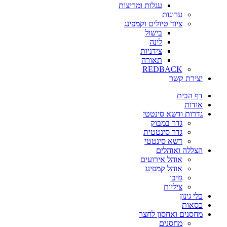
עגלות ומריצות
ערוגות
ציוד טיולים וקמפינג
בישול
לינה
צידניות
תאורה
REDBACK
יצירת קשר
דף הבית
אודות
גדרות ודשא סינטטי
גדר במבוק
גדר סינטטית
דשא סינטטי
הצללה ואוהלים
אוהל אירועים
אוהל קמפינג
גזיבו
ציליות
כלי גינון
כסאות
מחסנים ואחסון לחצר
מחסנים