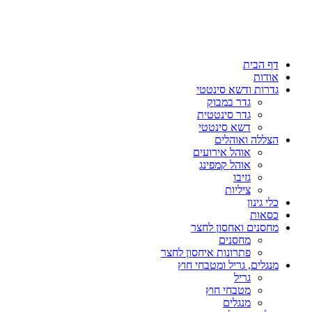
דף הבית
אודות
גדרות ודשא סינטטי
גדר במבוק
גדר סינטטית
דשא סינטטי
הצללה ואוהלים
אוהל אירועים
אוהל קמפינג
גזיבו
ציליות
כלי גינון
כסאות
מחסנים ואחסון לחצר
מחסנים
פתרונות איחסון לחצר
מנגלים, גריל ומטבחי חוץ
גריל
מטבחי חוץ
מנגלים