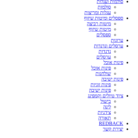
סולמות ועגלות
סולמות
עגלות ומריצות
ספסלים ומיטות שיזוף
מיטות רביצה
מיטות שיזוף
ספסלים
ערוגות
ערסלים ונדנדות
נדנדות
ערסלים
פינות אוכל
פינות אוכל
שולחנות
פינות ישיבה
פינות זוגיות
פינות ישיבה
ציוד טיולים וקמפינג
בישול
לינה
צידניות
תאורה
REDBACK
יצירת קשר