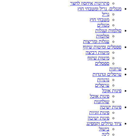
פתרונות איחסון לחצר
מנגלים, גריל ומטבחי חוץ
גריל
מטבחי חוץ
מנגלים
סולמות ועגלות
סולמות
עגלות ומריצות
ספסלים ומיטות שיזוף
מיטות רביצה
מיטות שיזוף
ספסלים
ערוגות
ערסלים ונדנדות
נדנדות
ערסלים
פינות אוכל
פינות אוכל
שולחנות
פינות ישיבה
פינות זוגיות
פינות ישיבה
ציוד טיולים וקמפינג
בישול
לינה