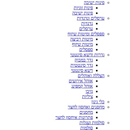
פינות ישיבה
פינות זוגיות
פינות ישיבה
ערסלים ונדנדות
נדנדות
ערסלים
ספסלים ומיטות שיזוף
מיטות רביצה
מיטות שיזוף
ספסלים
גדרות ודשא סינטטי
גדר במבוק
גדר סינטטית
דשא סינטטי
הצללה ואוהלים
אוהל אירועים
אוהל קמפינג
גזיבו
ציליות
כלי גינון
מחסנים ואחסון לחצר
מחסנים
פתרונות איחסון לחצר
סולמות ועגלות
סולמות