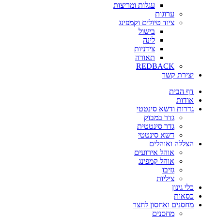
עגלות ומריצות
ערוגות
ציוד טיולים וקמפינג
בישול
לינה
צידניות
תאורה
REDBACK
יצירת קשר
דף הבית
אודות
גדרות ודשא סינטטי
גדר במבוק
גדר סינטטית
דשא סינטטי
הצללה ואוהלים
אוהל אירועים
אוהל קמפינג
גזיבו
ציליות
כלי גינון
כסאות
מחסנים ואחסון לחצר
מחסנים