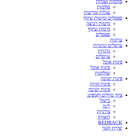
סולמות ועגלות
סולמות
עגלות ומריצות
ספסלים ומיטות שיזוף
מיטות רביצה
מיטות שיזוף
ספסלים
ערוגות
ערסלים ונדנדות
נדנדות
ערסלים
פינות אוכל
פינות אוכל
שולחנות
פינות ישיבה
פינות זוגיות
פינות ישיבה
ציוד טיולים וקמפינג
בישול
לינה
צידניות
תאורה
REDBACK
יצירת קשר