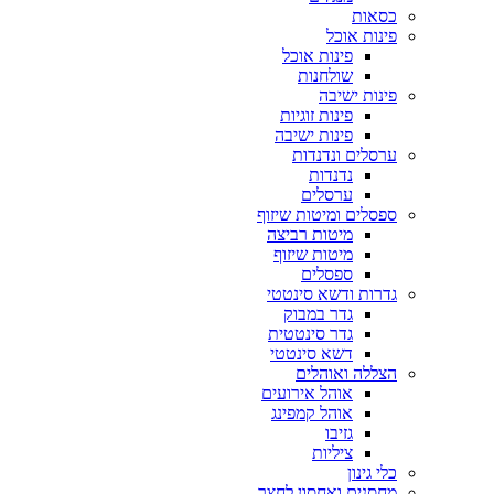
כסאות
פינות אוכל
פינות אוכל
שולחנות
פינות ישיבה
פינות זוגיות
פינות ישיבה
ערסלים ונדנדות
נדנדות
ערסלים
ספסלים ומיטות שיזוף
מיטות רביצה
מיטות שיזוף
ספסלים
גדרות ודשא סינטטי
גדר במבוק
גדר סינטטית
דשא סינטטי
הצללה ואוהלים
אוהל אירועים
אוהל קמפינג
גזיבו
ציליות
כלי גינון
מחסנים ואחסון לחצר