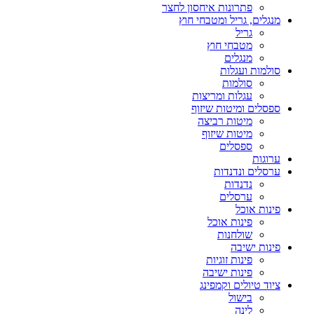
פתרונות איחסון לחצר
מנגלים, גריל ומטבחי חוץ
גריל
מטבחי חוץ
מנגלים
סולמות ועגלות
סולמות
עגלות ומריצות
ספסלים ומיטות שיזוף
מיטות רביצה
מיטות שיזוף
ספסלים
ערוגות
ערסלים ונדנדות
נדנדות
ערסלים
פינות אוכל
פינות אוכל
שולחנות
פינות ישיבה
פינות זוגיות
פינות ישיבה
ציוד טיולים וקמפינג
בישול
לינה