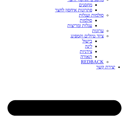
מחסנים
פתרונות איחסון לחצר
סולמות ועגלות
סולמות
עגלות ומריצות
ערוגות
ציוד טיולים וקמפינג
בישול
לינה
צידניות
תאורה
REDBACK
יצירת קשר