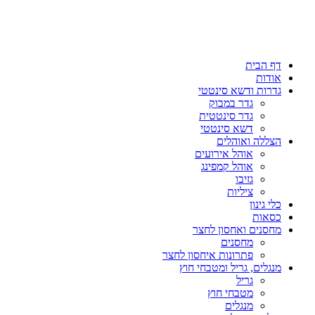
דף הבית
אודות
גדרות ודשא סינטטי
גדר במבוק
גדר סינטטית
דשא סינטטי
הצללה ואוהלים
אוהל אירועים
אוהל קמפינג
גזיבו
ציליות
כלי גינון
כסאות
מחסנים ואחסון לחצר
מחסנים
פתרונות איחסון לחצר
מנגלים, גריל ומטבחי חוץ
גריל
מטבחי חוץ
מנגלים