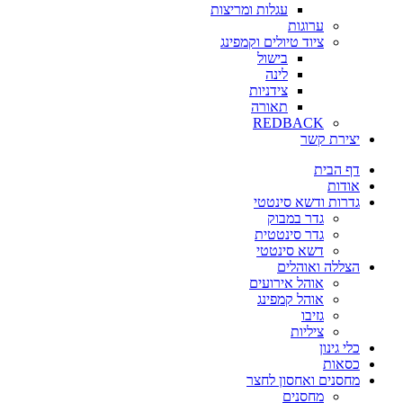
עגלות ומריצות
ערוגות
ציוד טיולים וקמפינג
בישול
לינה
צידניות
תאורה
REDBACK
יצירת קשר
דף הבית
אודות
גדרות ודשא סינטטי
גדר במבוק
גדר סינטטית
דשא סינטטי
הצללה ואוהלים
אוהל אירועים
אוהל קמפינג
גזיבו
ציליות
כלי גינון
כסאות
מחסנים ואחסון לחצר
מחסנים