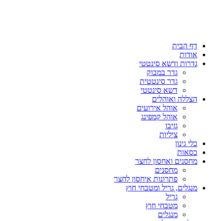
דף הבית
אודות
גדרות ודשא סינטטי
גדר במבוק
גדר סינטטית
דשא סינטטי
הצללה ואוהלים
אוהל אירועים
אוהל קמפינג
גזיבו
ציליות
כלי גינון
כסאות
מחסנים ואחסון לחצר
מחסנים
פתרונות איחסון לחצר
מנגלים, גריל ומטבחי חוץ
גריל
מטבחי חוץ
מנגלים