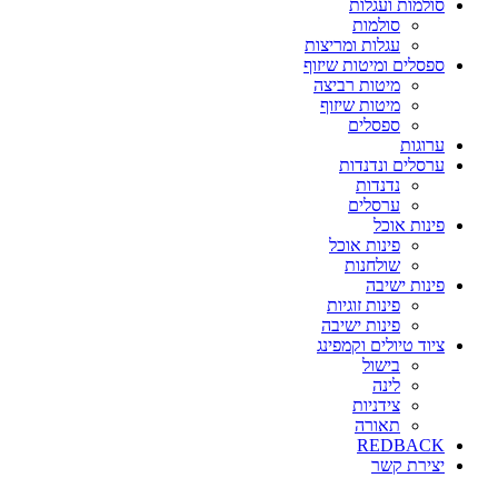
סולמות ועגלות
סולמות
עגלות ומריצות
ספסלים ומיטות שיזוף
מיטות רביצה
מיטות שיזוף
ספסלים
ערוגות
ערסלים ונדנדות
נדנדות
ערסלים
פינות אוכל
פינות אוכל
שולחנות
פינות ישיבה
פינות זוגיות
פינות ישיבה
ציוד טיולים וקמפינג
בישול
לינה
צידניות
תאורה
REDBACK
יצירת קשר