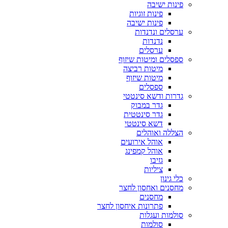
פינות ישיבה
פינות זוגיות
פינות ישיבה
ערסלים ונדנדות
נדנדות
ערסלים
ספסלים ומיטות שיזוף
מיטות רביצה
מיטות שיזוף
ספסלים
גדרות ודשא סינטטי
גדר במבוק
גדר סינטטית
דשא סינטטי
הצללה ואוהלים
אוהל אירועים
אוהל קמפינג
גזיבו
ציליות
כלי גינון
מחסנים ואחסון לחצר
מחסנים
פתרונות איחסון לחצר
סולמות ועגלות
סולמות