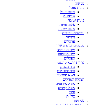
כסאות
פינות אוכל
פינות אוכל
שולחנות
פינות ישיבה
פינות זוגיות
פינות ישיבה
ערסלים ונדנדות
נדנדות
ערסלים
ספסלים ומיטות שיזוף
מיטות רביצה
מיטות שיזוף
ספסלים
גדרות ודשא סינטטי
גדר במבוק
גדר סינטטית
דשא סינטטי
הצללה ואוהלים
אוהל אירועים
אוהל קמפינג
גזיבו
ציליות
כלי גינון
מחסנים ואחסון לחצר