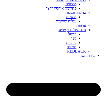
מחסנים
פתרונות איחסון לחצר
סולמות ועגלות
סולמות
עגלות ומריצות
ערוגות
ציוד טיולים וקמפינג
בישול
לינה
צידניות
תאורה
REDBACK
יצירת קשר