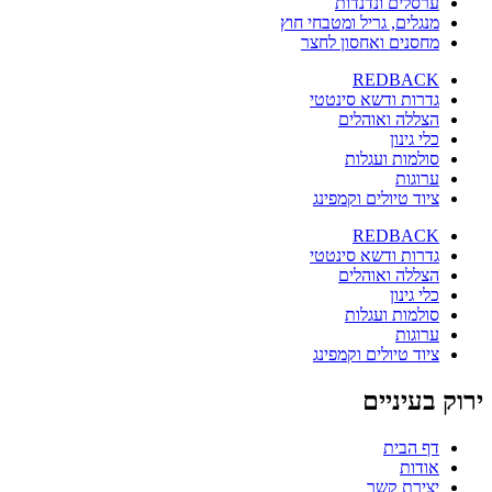
ערסלים ונדנדות
מנגלים, גריל ומטבחי חוץ
מחסנים ואחסון לחצר
REDBACK
גדרות ודשא סינטטי
הצללה ואוהלים
כלי גינון
סולמות ועגלות
ערוגות
ציוד טיולים וקמפינג
REDBACK
גדרות ודשא סינטטי
הצללה ואוהלים
כלי גינון
סולמות ועגלות
ערוגות
ציוד טיולים וקמפינג
ירוק בעיניים
דף הבית
אודות
יצירת קשר