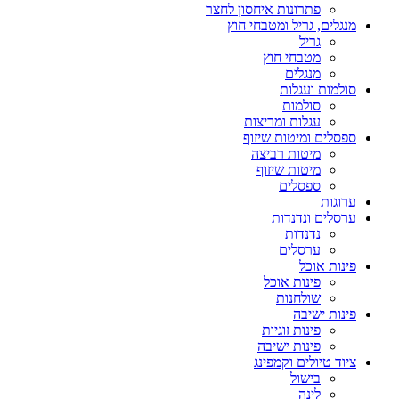
פתרונות איחסון לחצר
מנגלים, גריל ומטבחי חוץ
גריל
מטבחי חוץ
מנגלים
סולמות ועגלות
סולמות
עגלות ומריצות
ספסלים ומיטות שיזוף
מיטות רביצה
מיטות שיזוף
ספסלים
ערוגות
ערסלים ונדנדות
נדנדות
ערסלים
פינות אוכל
פינות אוכל
שולחנות
פינות ישיבה
פינות זוגיות
פינות ישיבה
ציוד טיולים וקמפינג
בישול
לינה