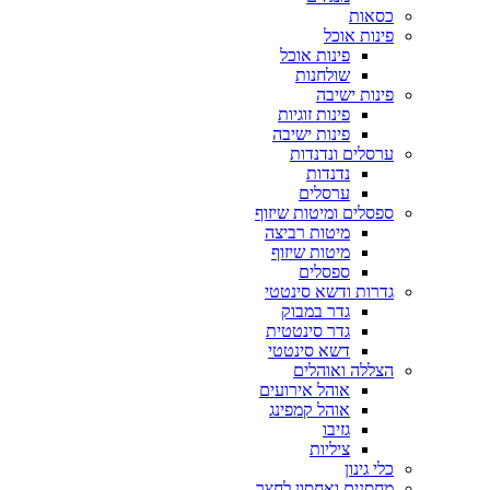
כסאות
פינות אוכל
פינות אוכל
שולחנות
פינות ישיבה
פינות זוגיות
פינות ישיבה
ערסלים ונדנדות
נדנדות
ערסלים
ספסלים ומיטות שיזוף
מיטות רביצה
מיטות שיזוף
ספסלים
גדרות ודשא סינטטי
גדר במבוק
גדר סינטטית
דשא סינטטי
הצללה ואוהלים
אוהל אירועים
אוהל קמפינג
גזיבו
ציליות
כלי גינון
מחסנים ואחסון לחצר