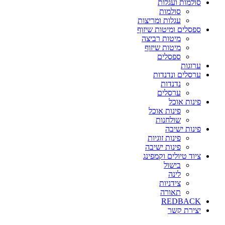
סולמות ועגלות
סולמות
עגלות ומריצות
ספסלים ומיטות שיזוף
מיטות רביצה
מיטות שיזוף
ספסלים
ערוגות
ערסלים ונדנדות
נדנדות
ערסלים
פינות אוכל
פינות אוכל
שולחנות
פינות ישיבה
פינות זוגיות
פינות ישיבה
ציוד טיולים וקמפינג
בישול
לינה
צידניות
תאורה
REDBACK
יצירת קשר