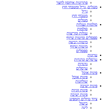
פתרונות איחסון לחצר
מנגלים, גריל ומטבחי חוץ
גריל
מטבחי חוץ
מנגלים
סולמות ועגלות
סולמות
עגלות ומריצות
ספסלים ומיטות שיזוף
מיטות רביצה
מיטות שיזוף
ספסלים
ערוגות
ערסלים ונדנדות
נדנדות
ערסלים
פינות אוכל
פינות אוכל
שולחנות
פינות ישיבה
פינות זוגיות
פינות ישיבה
ציוד טיולים וקמפינג
בישול
לינה