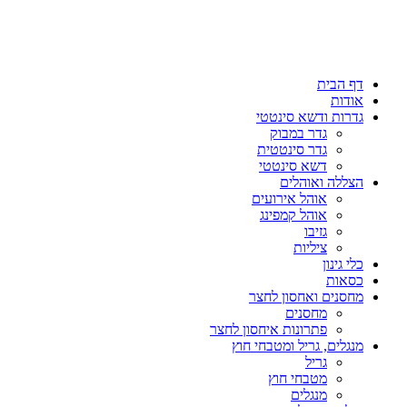
דף הבית
אודות
גדרות ודשא סינטטי
גדר במבוק
גדר סינטטית
דשא סינטטי
הצללה ואוהלים
אוהל אירועים
אוהל קמפינג
גזיבו
ציליות
כלי גינון
כסאות
מחסנים ואחסון לחצר
מחסנים
פתרונות איחסון לחצר
מנגלים, גריל ומטבחי חוץ
גריל
מטבחי חוץ
מנגלים