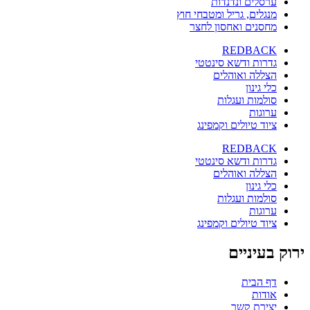
ערסלים ונדנדות
מנגלים, גריל ומטבחי חוץ
מחסנים ואחסון לחצר
REDBACK
גדרות ודשא סינטטי
הצללה ואוהלים
כלי גינון
סולמות ועגלות
ערוגות
ציוד טיולים וקמפינג
REDBACK
גדרות ודשא סינטטי
הצללה ואוהלים
כלי גינון
סולמות ועגלות
ערוגות
ציוד טיולים וקמפינג
ירוק בעיניים
דף הבית
אודות
יצירת קשר