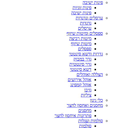
פינות ישיבה
פינות זוגיות
פינות ישיבה
ערסלים ונדנדות
נדנדות
ערסלים
ספסלים ומיטות שיזוף
מיטות רביצה
מיטות שיזוף
ספסלים
גדרות ודשא סינטטי
גדר במבוק
גדר סינטטית
דשא סינטטי
הצללה ואוהלים
אוהל אירועים
אוהל קמפינג
גזיבו
ציליות
כלי גינון
מחסנים ואחסון לחצר
מחסנים
פתרונות איחסון לחצר
סולמות ועגלות
סולמות