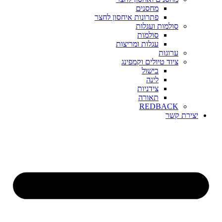
מחסנים
פתרונות איחסון לחצר
סולמות ועגלות
סולמות
עגלות ומריצות
ערוגות
ציוד טיולים וקמפינג
בישול
לינה
צידניות
תאורה
REDBACK
יצירת קשר