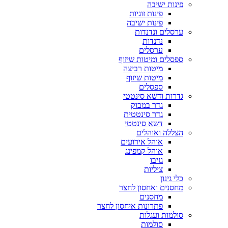
פינות ישיבה
פינות זוגיות
פינות ישיבה
ערסלים ונדנדות
נדנדות
ערסלים
ספסלים ומיטות שיזוף
מיטות רביצה
מיטות שיזוף
ספסלים
גדרות ודשא סינטטי
גדר במבוק
גדר סינטטית
דשא סינטטי
הצללה ואוהלים
אוהל אירועים
אוהל קמפינג
גזיבו
ציליות
כלי גינון
מחסנים ואחסון לחצר
מחסנים
פתרונות איחסון לחצר
סולמות ועגלות
סולמות