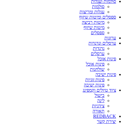
סולמות ועגלות
סולמות
עגלות ומריצות
ספסלים ומיטות שיזוף
מיטות רביצה
מיטות שיזוף
ספסלים
ערוגות
ערסלים ונדנדות
נדנדות
ערסלים
פינות אוכל
פינות אוכל
שולחנות
פינות ישיבה
פינות זוגיות
פינות ישיבה
ציוד טיולים וקמפינג
בישול
לינה
צידניות
תאורה
REDBACK
יצירת קשר