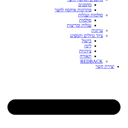
מחסנים
פתרונות איחסון לחצר
סולמות ועגלות
סולמות
עגלות ומריצות
ערוגות
ציוד טיולים וקמפינג
בישול
לינה
צידניות
תאורה
REDBACK
יצירת קשר