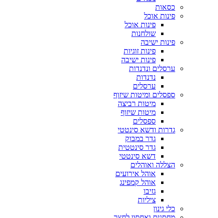
כסאות
פינות אוכל
פינות אוכל
שולחנות
פינות ישיבה
פינות זוגיות
פינות ישיבה
ערסלים ונדנדות
נדנדות
ערסלים
ספסלים ומיטות שיזוף
מיטות רביצה
מיטות שיזוף
ספסלים
גדרות ודשא סינטטי
גדר במבוק
גדר סינטטית
דשא סינטטי
הצללה ואוהלים
אוהל אירועים
אוהל קמפינג
גזיבו
ציליות
כלי גינון
מחסנים ואחסון לחצר