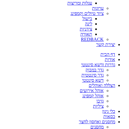
עגלות ומריצות
ערוגות
ציוד טיולים וקמפינג
בישול
לינה
צידניות
תאורה
REDBACK
יצירת קשר
דף הבית
אודות
גדרות ודשא סינטטי
גדר במבוק
גדר סינטטית
דשא סינטטי
הצללה ואוהלים
אוהל אירועים
אוהל קמפינג
גזיבו
ציליות
כלי גינון
כסאות
מחסנים ואחסון לחצר
מחסנים