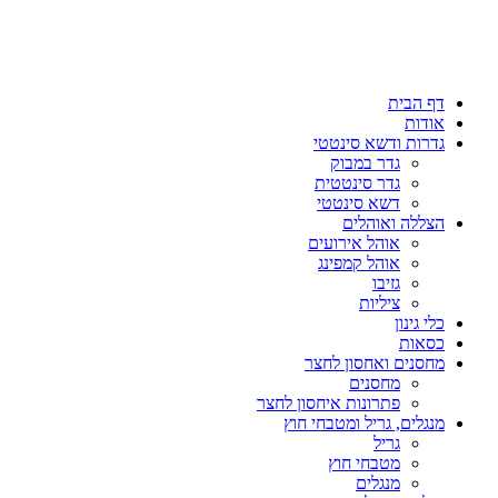
דף הבית
אודות
גדרות ודשא סינטטי
גדר במבוק
גדר סינטטית
דשא סינטטי
הצללה ואוהלים
אוהל אירועים
אוהל קמפינג
גזיבו
ציליות
כלי גינון
כסאות
מחסנים ואחסון לחצר
מחסנים
פתרונות איחסון לחצר
מנגלים, גריל ומטבחי חוץ
גריל
מטבחי חוץ
מנגלים