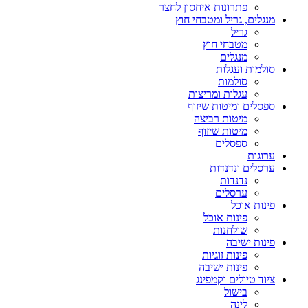
פתרונות איחסון לחצר
מנגלים, גריל ומטבחי חוץ
גריל
מטבחי חוץ
מנגלים
סולמות ועגלות
סולמות
עגלות ומריצות
ספסלים ומיטות שיזוף
מיטות רביצה
מיטות שיזוף
ספסלים
ערוגות
ערסלים ונדנדות
נדנדות
ערסלים
פינות אוכל
פינות אוכל
שולחנות
פינות ישיבה
פינות זוגיות
פינות ישיבה
ציוד טיולים וקמפינג
בישול
לינה