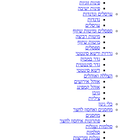
פינות זוגיות
פינות ישיבה
ערסלים ונדנדות
נדנדות
ערסלים
ספסלים ומיטות שיזוף
מיטות רביצה
מיטות שיזוף
ספסלים
גדרות ודשא סינטטי
גדר במבוק
גדר סינטטית
דשא סינטטי
הצללה ואוהלים
אוהל אירועים
אוהל קמפינג
גזיבו
ציליות
כלי גינון
מחסנים ואחסון לחצר
מחסנים
פתרונות איחסון לחצר
סולמות ועגלות
סולמות
עגלות ומריצות