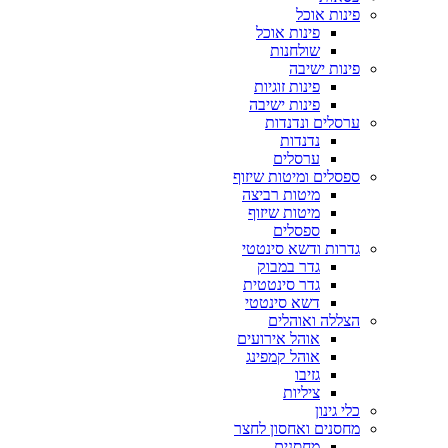
פינות אוכל
פינות אוכל
שולחנות
פינות ישיבה
פינות זוגיות
פינות ישיבה
ערסלים ונדנדות
נדנדות
ערסלים
ספסלים ומיטות שיזוף
מיטות רביצה
מיטות שיזוף
ספסלים
גדרות ודשא סינטטי
גדר במבוק
גדר סינטטית
דשא סינטטי
הצללה ואוהלים
אוהל אירועים
אוהל קמפינג
גזיבו
ציליות
כלי גינון
מחסנים ואחסון לחצר
מחסנים