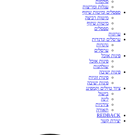
סולמות
עגלות ומריצות
ספסלים ומיטות שיזוף
מיטות רביצה
מיטות שיזוף
ספסלים
ערוגות
ערסלים ונדנדות
נדנדות
ערסלים
פינות אוכל
פינות אוכל
שולחנות
פינות ישיבה
פינות זוגיות
פינות ישיבה
ציוד טיולים וקמפינג
בישול
לינה
צידניות
תאורה
REDBACK
יצירת קשר