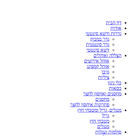
דף הבית
אודות
גדרות ודשא סינטטי
גדר במבוק
גדר סינטטית
דשא סינטטי
הצללה ואוהלים
אוהל אירועים
אוהל קמפינג
גזיבו
ציליות
כלי גינון
כסאות
מחסנים ואחסון לחצר
מחסנים
פתרונות איחסון לחצר
מנגלים, גריל ומטבחי חוץ
גריל
מטבחי חוץ
מנגלים
סולמות ועגלות