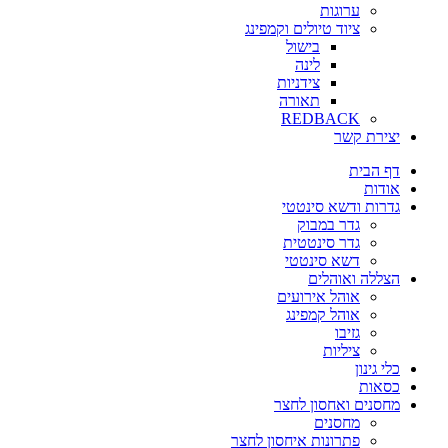
ערוגות
ציוד טיולים וקמפינג
בישול
לינה
צידניות
תאורה
REDBACK
יצירת קשר
דף הבית
אודות
גדרות ודשא סינטטי
גדר במבוק
גדר סינטטית
דשא סינטטי
הצללה ואוהלים
אוהל אירועים
אוהל קמפינג
גזיבו
ציליות
כלי גינון
כסאות
מחסנים ואחסון לחצר
מחסנים
פתרונות איחסון לחצר