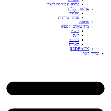
פתרונות איחסון לחצר
סולמות ועגלות
סולמות
עגלות ומריצות
ערוגות
ציוד טיולים וקמפינג
בישול
לינה
צידניות
תאורה
REDBACK
יצירת קשר