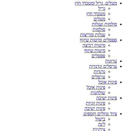
מנגלים, גריל ומטבחי חוץ
גריל
מטבחי חוץ
מנגלים
סולמות ועגלות
סולמות
עגלות ומריצות
ספסלים ומיטות שיזוף
מיטות רביצה
מיטות שיזוף
ספסלים
ערוגות
ערסלים ונדנדות
נדנדות
ערסלים
פינות אוכל
פינות אוכל
שולחנות
פינות ישיבה
פינות זוגיות
פינות ישיבה
ציוד טיולים וקמפינג
בישול
לינה
צידניות