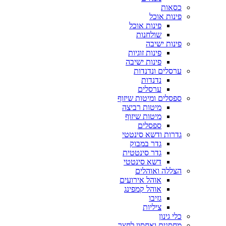
כסאות
פינות אוכל
פינות אוכל
שולחנות
פינות ישיבה
פינות זוגיות
פינות ישיבה
ערסלים ונדנדות
נדנדות
ערסלים
ספסלים ומיטות שיזוף
מיטות רביצה
מיטות שיזוף
ספסלים
גדרות ודשא סינטטי
גדר במבוק
גדר סינטטית
דשא סינטטי
הצללה ואוהלים
אוהל אירועים
אוהל קמפינג
גזיבו
ציליות
כלי גינון
מחסנים ואחסון לחצר