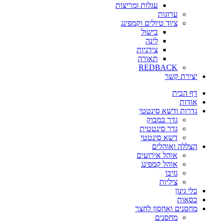
עגלות ומריצות
ערוגות
ציוד טיולים וקמפינג
בישול
לינה
צידניות
תאורה
REDBACK
יצירת קשר
דף הבית
אודות
גדרות ודשא סינטטי
גדר במבוק
גדר סינטטית
דשא סינטטי
הצללה ואוהלים
אוהל אירועים
אוהל קמפינג
גזיבו
ציליות
כלי גינון
כסאות
מחסנים ואחסון לחצר
מחסנים