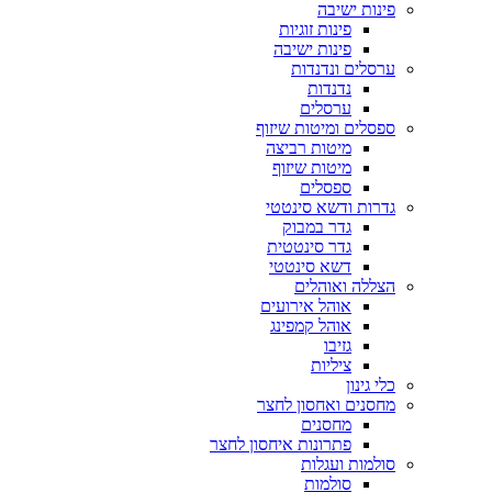
פינות ישיבה
פינות זוגיות
פינות ישיבה
ערסלים ונדנדות
נדנדות
ערסלים
ספסלים ומיטות שיזוף
מיטות רביצה
מיטות שיזוף
ספסלים
גדרות ודשא סינטטי
גדר במבוק
גדר סינטטית
דשא סינטטי
הצללה ואוהלים
אוהל אירועים
אוהל קמפינג
גזיבו
ציליות
כלי גינון
מחסנים ואחסון לחצר
מחסנים
פתרונות איחסון לחצר
סולמות ועגלות
סולמות