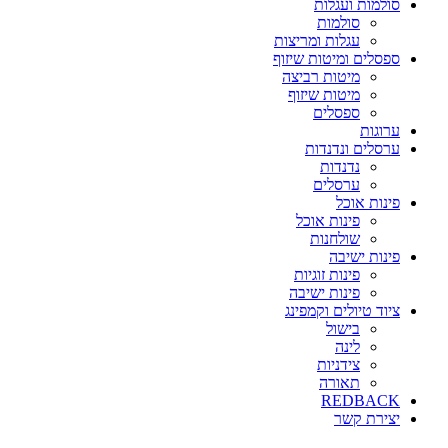
סולמות ועגלות
סולמות
עגלות ומריצות
ספסלים ומיטות שיזוף
מיטות רביצה
מיטות שיזוף
ספסלים
ערוגות
ערסלים ונדנדות
נדנדות
ערסלים
פינות אוכל
פינות אוכל
שולחנות
פינות ישיבה
פינות זוגיות
פינות ישיבה
ציוד טיולים וקמפינג
בישול
לינה
צידניות
תאורה
REDBACK
יצירת קשר