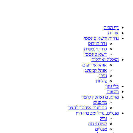
דף הבית
אודות
גדרות ודשא סינטטי
גדר במבוק
גדר סינטטית
דשא סינטטי
הצללה ואוהלים
אוהל אירועים
אוהל קמפינג
גזיבו
ציליות
כלי גינון
כסאות
מחסנים ואחסון לחצר
מחסנים
פתרונות איחסון לחצר
מנגלים, גריל ומטבחי חוץ
גריל
מטבחי חוץ
מנגלים