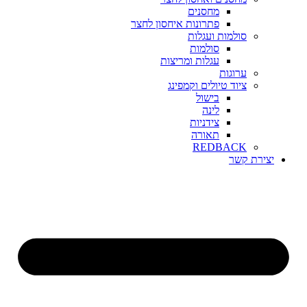
מחסנים
פתרונות איחסון לחצר
סולמות ועגלות
סולמות
עגלות ומריצות
ערוגות
ציוד טיולים וקמפינג
בישול
לינה
צידניות
תאורה
REDBACK
יצירת קשר