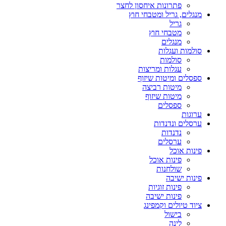
פתרונות איחסון לחצר
מנגלים, גריל ומטבחי חוץ
גריל
מטבחי חוץ
מנגלים
סולמות ועגלות
סולמות
עגלות ומריצות
ספסלים ומיטות שיזוף
מיטות רביצה
מיטות שיזוף
ספסלים
ערוגות
ערסלים ונדנדות
נדנדות
ערסלים
פינות אוכל
פינות אוכל
שולחנות
פינות ישיבה
פינות זוגיות
פינות ישיבה
ציוד טיולים וקמפינג
בישול
לינה