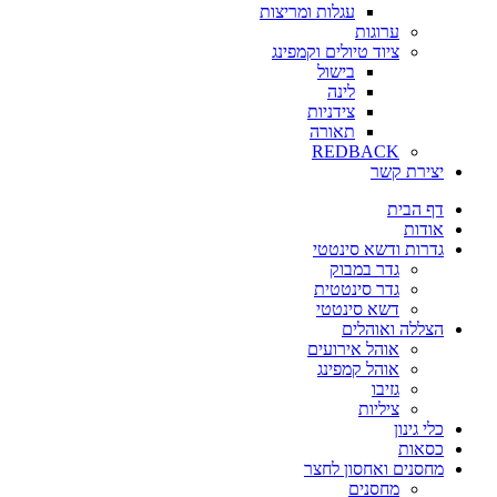
עגלות ומריצות
ערוגות
ציוד טיולים וקמפינג
בישול
לינה
צידניות
תאורה
REDBACK
יצירת קשר
דף הבית
אודות
גדרות ודשא סינטטי
גדר במבוק
גדר סינטטית
דשא סינטטי
הצללה ואוהלים
אוהל אירועים
אוהל קמפינג
גזיבו
ציליות
כלי גינון
כסאות
מחסנים ואחסון לחצר
מחסנים