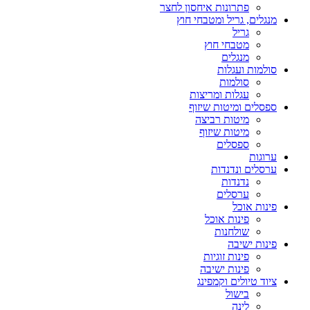
פתרונות איחסון לחצר
מנגלים, גריל ומטבחי חוץ
גריל
מטבחי חוץ
מנגלים
סולמות ועגלות
סולמות
עגלות ומריצות
ספסלים ומיטות שיזוף
מיטות רביצה
מיטות שיזוף
ספסלים
ערוגות
ערסלים ונדנדות
נדנדות
ערסלים
פינות אוכל
פינות אוכל
שולחנות
פינות ישיבה
פינות זוגיות
פינות ישיבה
ציוד טיולים וקמפינג
בישול
לינה