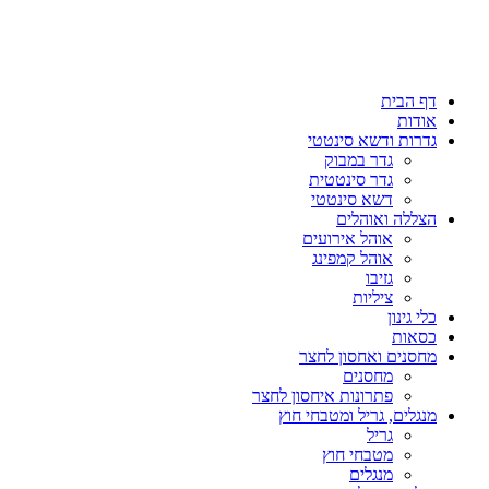
דף הבית
אודות
גדרות ודשא סינטטי
גדר במבוק
גדר סינטטית
דשא סינטטי
הצללה ואוהלים
אוהל אירועים
אוהל קמפינג
גזיבו
ציליות
כלי גינון
כסאות
מחסנים ואחסון לחצר
מחסנים
פתרונות איחסון לחצר
מנגלים, גריל ומטבחי חוץ
גריל
מטבחי חוץ
מנגלים