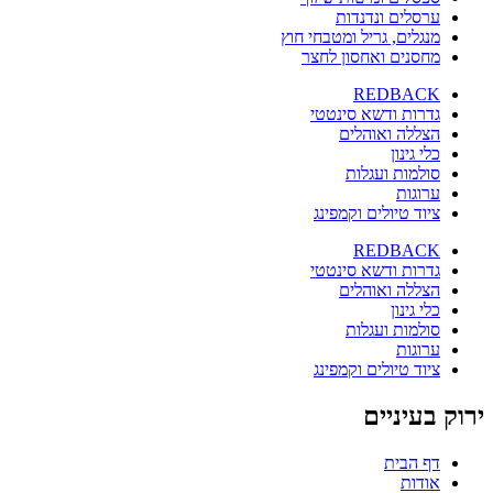
ערסלים ונדנדות
מנגלים, גריל ומטבחי חוץ
מחסנים ואחסון לחצר
REDBACK
גדרות ודשא סינטטי
הצללה ואוהלים
כלי גינון
סולמות ועגלות
ערוגות
ציוד טיולים וקמפינג
REDBACK
גדרות ודשא סינטטי
הצללה ואוהלים
כלי גינון
סולמות ועגלות
ערוגות
ציוד טיולים וקמפינג
ירוק בעיניים
דף הבית
אודות