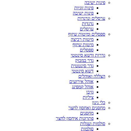
פינות ישיבה
פינות זוגיות
פינות ישיבה
ערסלים ונדנדות
נדנדות
ערסלים
ספסלים ומיטות שיזוף
מיטות רביצה
מיטות שיזוף
ספסלים
גדרות ודשא סינטטי
גדר במבוק
גדר סינטטית
דשא סינטטי
הצללה ואוהלים
אוהל אירועים
אוהל קמפינג
גזיבו
ציליות
כלי גינון
מחסנים ואחסון לחצר
מחסנים
פתרונות איחסון לחצר
סולמות ועגלות
סולמות