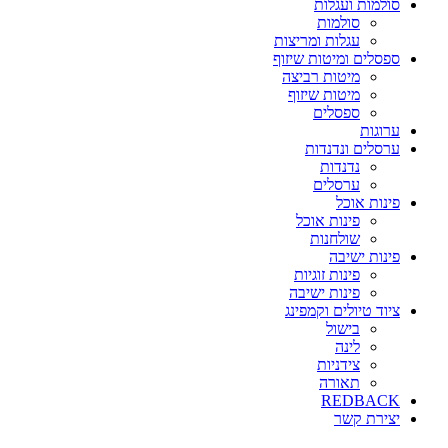
סולמות ועגלות
סולמות
עגלות ומריצות
ספסלים ומיטות שיזוף
מיטות רביצה
מיטות שיזוף
ספסלים
ערוגות
ערסלים ונדנדות
נדנדות
ערסלים
פינות אוכל
פינות אוכל
שולחנות
פינות ישיבה
פינות זוגיות
פינות ישיבה
ציוד טיולים וקמפינג
בישול
לינה
צידניות
תאורה
REDBACK
יצירת קשר