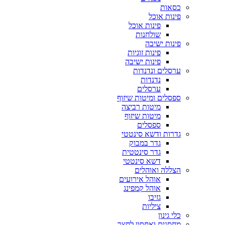
כסאות
פינות אוכל
פינות אוכל
שולחנות
פינות ישיבה
פינות זוגיות
פינות ישיבה
ערסלים ונדנדות
נדנדות
ערסלים
ספסלים ומיטות שיזוף
מיטות רביצה
מיטות שיזוף
ספסלים
גדרות ודשא סינטטי
גדר במבוק
גדר סינטטית
דשא סינטטי
הצללה ואוהלים
אוהל אירועים
אוהל קמפינג
גזיבו
ציליות
כלי גינון
מחסנים ואחסון לחצר