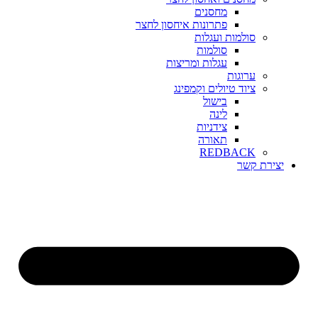
מחסנים
פתרונות איחסון לחצר
סולמות ועגלות
סולמות
עגלות ומריצות
ערוגות
ציוד טיולים וקמפינג
בישול
לינה
צידניות
תאורה
REDBACK
יצירת קשר