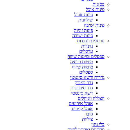
כסאות
פינות אוכל
פינות אוכל
שולחנות
פינות ישיבה
פינות זוגיות
פינות ישיבה
ערסלים ונדנדות
נדנדות
ערסלים
ספסלים ומיטות שיזוף
מיטות רביצה
מיטות שיזוף
ספסלים
גדרות ודשא סינטטי
גדר במבוק
גדר סינטטית
דשא סינטטי
הצללה ואוהלים
אוהל אירועים
אוהל קמפינג
גזיבו
ציליות
כלי גינון
מחסנים ואחסון לחצר