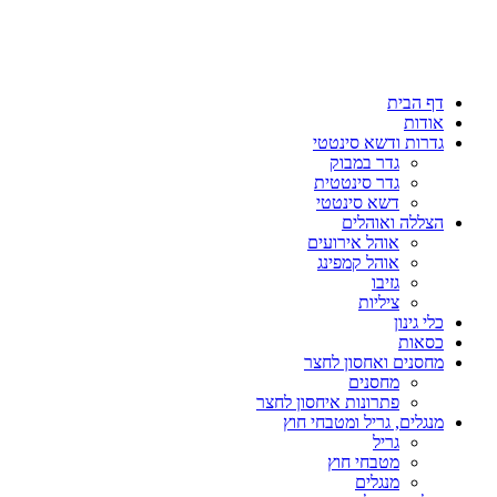
דף הבית
אודות
גדרות ודשא סינטטי
גדר במבוק
גדר סינטטית
דשא סינטטי
הצללה ואוהלים
אוהל אירועים
אוהל קמפינג
גזיבו
ציליות
כלי גינון
כסאות
מחסנים ואחסון לחצר
מחסנים
פתרונות איחסון לחצר
מנגלים, גריל ומטבחי חוץ
גריל
מטבחי חוץ
מנגלים