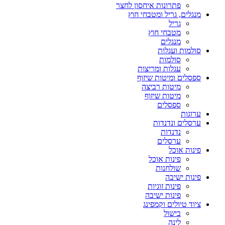
פתרונות איחסון לחצר
מנגלים, גריל ומטבחי חוץ
גריל
מטבחי חוץ
מנגלים
סולמות ועגלות
סולמות
עגלות ומריצות
ספסלים ומיטות שיזוף
מיטות רביצה
מיטות שיזוף
ספסלים
ערוגות
ערסלים ונדנדות
נדנדות
ערסלים
פינות אוכל
פינות אוכל
שולחנות
פינות ישיבה
פינות זוגיות
פינות ישיבה
ציוד טיולים וקמפינג
בישול
לינה