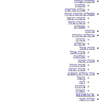
סולמות ועגלות
סולמות
עגלות ומריצות
ספסלים ומיטות שיזוף
מיטות רביצה
מיטות שיזוף
ספסלים
ערוגות
ערסלים ונדנדות
נדנדות
ערסלים
פינות אוכל
פינות אוכל
שולחנות
פינות ישיבה
פינות זוגיות
פינות ישיבה
ציוד טיולים וקמפינג
בישול
לינה
צידניות
תאורה
REDBACK
יצירת קשר