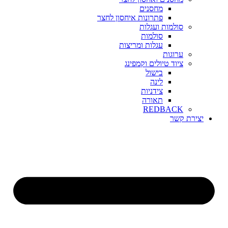
מחסנים
פתרונות איחסון לחצר
סולמות ועגלות
סולמות
עגלות ומריצות
ערוגות
ציוד טיולים וקמפינג
בישול
לינה
צידניות
תאורה
REDBACK
יצירת קשר