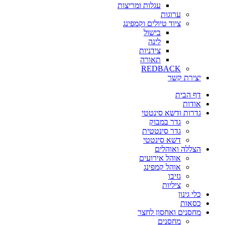
עגלות ומריצות
ערוגות
ציוד טיולים וקמפינג
בישול
לינה
צידניות
תאורה
REDBACK
יצירת קשר
דף הבית
אודות
גדרות ודשא סינטטי
גדר במבוק
גדר סינטטית
דשא סינטטי
הצללה ואוהלים
אוהל אירועים
אוהל קמפינג
גזיבו
ציליות
כלי גינון
כסאות
מחסנים ואחסון לחצר
מחסנים