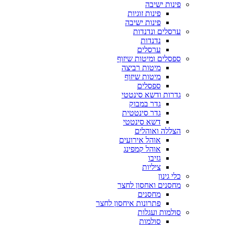
פינות ישיבה
פינות זוגיות
פינות ישיבה
ערסלים ונדנדות
נדנדות
ערסלים
ספסלים ומיטות שיזוף
מיטות רביצה
מיטות שיזוף
ספסלים
גדרות ודשא סינטטי
גדר במבוק
גדר סינטטית
דשא סינטטי
הצללה ואוהלים
אוהל אירועים
אוהל קמפינג
גזיבו
ציליות
כלי גינון
מחסנים ואחסון לחצר
מחסנים
פתרונות איחסון לחצר
סולמות ועגלות
סולמות