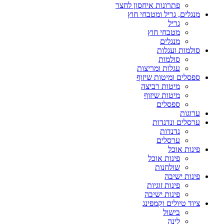
פתרונות איחסון לחצר
מנגלים, גריל ומטבחי חוץ
גריל
מטבחי חוץ
מנגלים
סולמות ועגלות
סולמות
עגלות ומריצות
ספסלים ומיטות שיזוף
מיטות רביצה
מיטות שיזוף
ספסלים
ערוגות
ערסלים ונדנדות
נדנדות
ערסלים
פינות אוכל
פינות אוכל
שולחנות
פינות ישיבה
פינות זוגיות
פינות ישיבה
ציוד טיולים וקמפינג
בישול
לינה