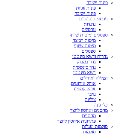
פינות ישיבה
פינות זוגיות
פינות ישיבה
ערסלים ונדנדות
נדנדות
ערסלים
ספסלים ומיטות שיזוף
מיטות רביצה
מיטות שיזוף
ספסלים
גדרות ודשא סינטטי
גדר במבוק
גדר סינטטית
דשא סינטטי
הצללה ואוהלים
אוהל אירועים
אוהל קמפינג
גזיבו
ציליות
כלי גינון
מחסנים ואחסון לחצר
מחסנים
פתרונות איחסון לחצר
סולמות ועגלות
סולמות