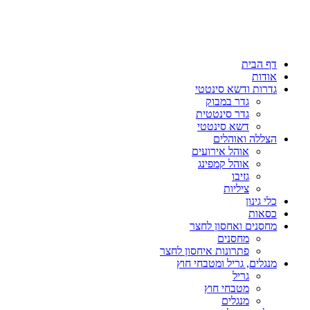
דף הבית
אודות
גדרות ודשא סינטטי
גדר במבוק
גדר סינטטית
דשא סינטטי
הצללה ואוהלים
אוהל אירועים
אוהל קמפינג
גזיבו
ציליות
כלי גינון
כסאות
מחסנים ואחסון לחצר
מחסנים
פתרונות איחסון לחצר
מנגלים, גריל ומטבחי חוץ
גריל
מטבחי חוץ
מנגלים