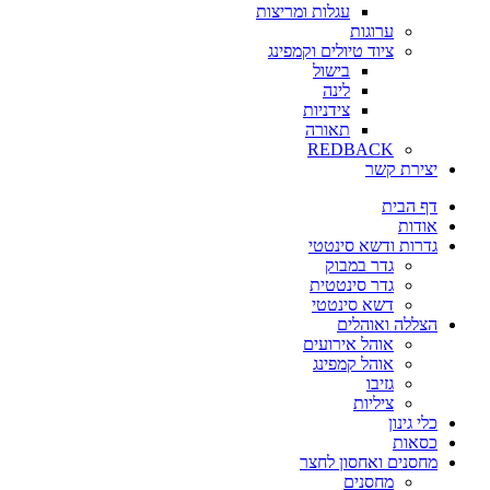
עגלות ומריצות
ערוגות
ציוד טיולים וקמפינג
בישול
לינה
צידניות
תאורה
REDBACK
יצירת קשר
דף הבית
אודות
גדרות ודשא סינטטי
גדר במבוק
גדר סינטטית
דשא סינטטי
הצללה ואוהלים
אוהל אירועים
אוהל קמפינג
גזיבו
ציליות
כלי גינון
כסאות
מחסנים ואחסון לחצר
מחסנים