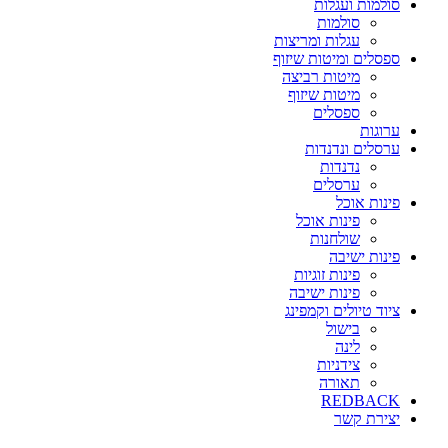
סולמות ועגלות
סולמות
עגלות ומריצות
ספסלים ומיטות שיזוף
מיטות רביצה
מיטות שיזוף
ספסלים
ערוגות
ערסלים ונדנדות
נדנדות
ערסלים
פינות אוכל
פינות אוכל
שולחנות
פינות ישיבה
פינות זוגיות
פינות ישיבה
ציוד טיולים וקמפינג
בישול
לינה
צידניות
תאורה
REDBACK
יצירת קשר