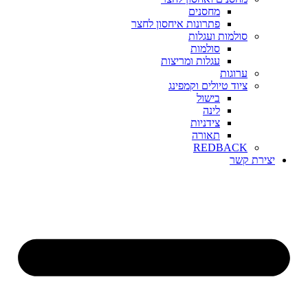
מחסנים
פתרונות איחסון לחצר
סולמות ועגלות
סולמות
עגלות ומריצות
ערוגות
ציוד טיולים וקמפינג
בישול
לינה
צידניות
תאורה
REDBACK
יצירת קשר