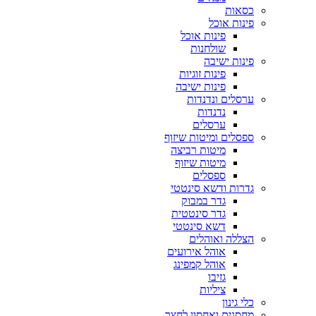
כסאות
פינות אוכל
פינות אוכל
שולחנות
פינות ישיבה
פינות זוגיות
פינות ישיבה
ערסלים ונדנדות
נדנדות
ערסלים
ספסלים ומיטות שיזוף
מיטות רביצה
מיטות שיזוף
ספסלים
גדרות ודשא סינטטי
גדר במבוק
גדר סינטטית
דשא סינטטי
הצללה ואוהלים
אוהל אירועים
אוהל קמפינג
גזיבו
ציליות
כלי גינון
מחסנים ואחסון לחצר