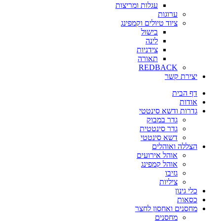
עגלות ומריצות
ערוגות
ציוד טיולים וקמפינג
בישול
לינה
צידניות
תאורה
REDBACK
יצירת קשר
דף הבית
אודות
גדרות ודשא סינטטי
גדר במבוק
גדר סינטטית
דשא סינטטי
הצללה ואוהלים
אוהל אירועים
אוהל קמפינג
גזיבו
ציליות
כלי גינון
כסאות
מחסנים ואחסון לחצר
מחסנים