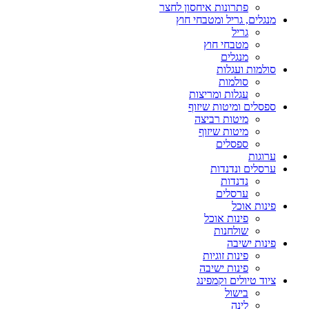
פתרונות איחסון לחצר
מנגלים, גריל ומטבחי חוץ
גריל
מטבחי חוץ
מנגלים
סולמות ועגלות
סולמות
עגלות ומריצות
ספסלים ומיטות שיזוף
מיטות רביצה
מיטות שיזוף
ספסלים
ערוגות
ערסלים ונדנדות
נדנדות
ערסלים
פינות אוכל
פינות אוכל
שולחנות
פינות ישיבה
פינות זוגיות
פינות ישיבה
ציוד טיולים וקמפינג
בישול
לינה