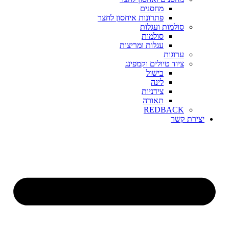
מחסנים
פתרונות איחסון לחצר
סולמות ועגלות
סולמות
עגלות ומריצות
ערוגות
ציוד טיולים וקמפינג
בישול
לינה
צידניות
תאורה
REDBACK
יצירת קשר