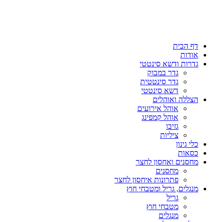
דף הבית
אודות
גדרות ודשא סינטטי
גדר במבוק
גדר סינטטית
דשא סינטטי
הצללה ואוהלים
אוהל אירועים
אוהל קמפינג
גזיבו
ציליות
כלי גינון
כסאות
מחסנים ואחסון לחצר
מחסנים
פתרונות איחסון לחצר
מנגלים, גריל ומטבחי חוץ
גריל
מטבחי חוץ
מנגלים