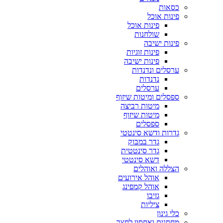
כסאות
פינות אוכל
פינות אוכל
שולחנות
פינות ישיבה
פינות זוגיות
פינות ישיבה
ערסלים ונדנדות
נדנדות
ערסלים
ספסלים ומיטות שיזוף
מיטות רביצה
מיטות שיזוף
ספסלים
גדרות ודשא סינטטי
גדר במבוק
גדר סינטטית
דשא סינטטי
הצללה ואוהלים
אוהל אירועים
אוהל קמפינג
גזיבו
ציליות
כלי גינון
מחסנים ואחסון לחצר