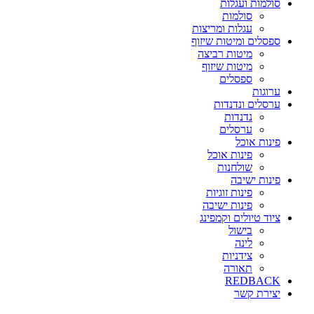
סולמות ועגלות
סולמות
עגלות ומריצות
ספסלים ומיטות שיזוף
מיטות רביצה
מיטות שיזוף
ספסלים
ערוגות
ערסלים ונדנדות
נדנדות
ערסלים
פינות אוכל
פינות אוכל
שולחנות
פינות ישיבה
פינות זוגיות
פינות ישיבה
ציוד טיולים וקמפינג
בישול
לינה
צידניות
תאורה
REDBACK
יצירת קשר