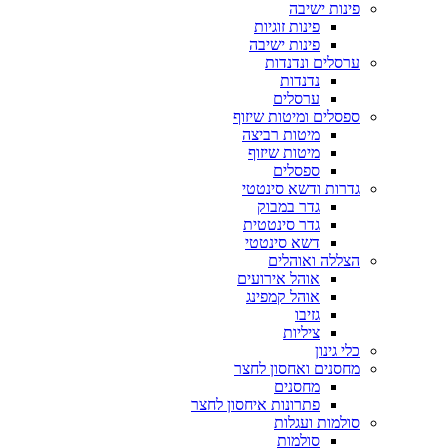
פינות ישיבה
פינות זוגיות
פינות ישיבה
ערסלים ונדנדות
נדנדות
ערסלים
ספסלים ומיטות שיזוף
מיטות רביצה
מיטות שיזוף
ספסלים
גדרות ודשא סינטטי
גדר במבוק
גדר סינטטית
דשא סינטטי
הצללה ואוהלים
אוהל אירועים
אוהל קמפינג
גזיבו
ציליות
כלי גינון
מחסנים ואחסון לחצר
מחסנים
פתרונות איחסון לחצר
סולמות ועגלות
סולמות