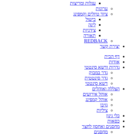
עגלות ומריצות
ערוגות
ציוד טיולים וקמפינג
בישול
לינה
צידניות
תאורה
REDBACK
יצירת קשר
דף הבית
אודות
גדרות ודשא סינטטי
גדר במבוק
גדר סינטטית
דשא סינטטי
הצללה ואוהלים
אוהל אירועים
אוהל קמפינג
גזיבו
ציליות
כלי גינון
כסאות
מחסנים ואחסון לחצר
מחסנים