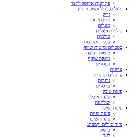
פתרונות איחסון לחצר
מנגלים, גריל ומטבחי חוץ
גריל
מטבחי חוץ
מנגלים
סולמות ועגלות
סולמות
עגלות ומריצות
ספסלים ומיטות שיזוף
מיטות רביצה
מיטות שיזוף
ספסלים
ערוגות
ערסלים ונדנדות
נדנדות
ערסלים
פינות אוכל
פינות אוכל
שולחנות
פינות ישיבה
פינות זוגיות
פינות ישיבה
ציוד טיולים וקמפינג
בישול
לינה