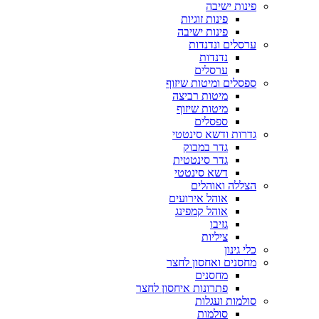
פינות ישיבה
פינות זוגיות
פינות ישיבה
ערסלים ונדנדות
נדנדות
ערסלים
ספסלים ומיטות שיזוף
מיטות רביצה
מיטות שיזוף
ספסלים
גדרות ודשא סינטטי
גדר במבוק
גדר סינטטית
דשא סינטטי
הצללה ואוהלים
אוהל אירועים
אוהל קמפינג
גזיבו
ציליות
כלי גינון
מחסנים ואחסון לחצר
מחסנים
פתרונות איחסון לחצר
סולמות ועגלות
סולמות