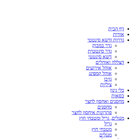
דף הבית
אודות
גדרות ודשא סינטטי
גדר במבוק
גדר סינטטית
דשא סינטטי
הצללה ואוהלים
אוהל אירועים
אוהל קמפינג
גזיבו
ציליות
כלי גינון
כסאות
מחסנים ואחסון לחצר
מחסנים
פתרונות איחסון לחצר
מנגלים, גריל ומטבחי חוץ
גריל
מטבחי חוץ
מנגלים