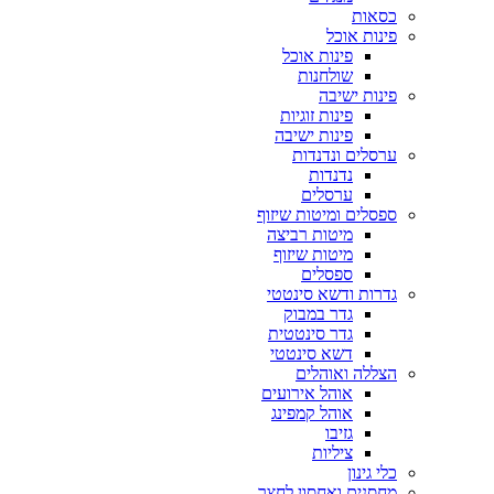
כסאות
פינות אוכל
פינות אוכל
שולחנות
פינות ישיבה
פינות זוגיות
פינות ישיבה
ערסלים ונדנדות
נדנדות
ערסלים
ספסלים ומיטות שיזוף
מיטות רביצה
מיטות שיזוף
ספסלים
גדרות ודשא סינטטי
גדר במבוק
גדר סינטטית
דשא סינטטי
הצללה ואוהלים
אוהל אירועים
אוהל קמפינג
גזיבו
ציליות
כלי גינון
מחסנים ואחסון לחצר