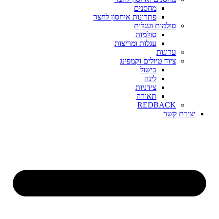
מחסנים
פתרונות איחסון לחצר
סולמות ועגלות
סולמות
עגלות ומריצות
ערוגות
ציוד טיולים וקמפינג
בישול
לינה
צידניות
תאורה
REDBACK
יצירת קשר