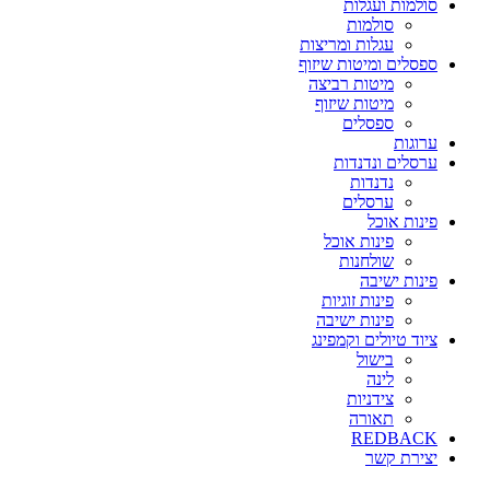
סולמות ועגלות
סולמות
עגלות ומריצות
ספסלים ומיטות שיזוף
מיטות רביצה
מיטות שיזוף
ספסלים
ערוגות
ערסלים ונדנדות
נדנדות
ערסלים
פינות אוכל
פינות אוכל
שולחנות
פינות ישיבה
פינות זוגיות
פינות ישיבה
ציוד טיולים וקמפינג
בישול
לינה
צידניות
תאורה
REDBACK
יצירת קשר