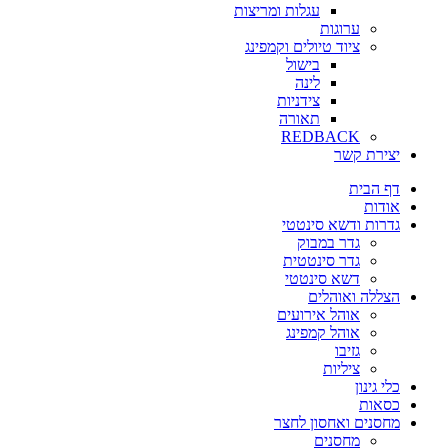
עגלות ומריצות
ערוגות
ציוד טיולים וקמפינג
בישול
לינה
צידניות
תאורה
REDBACK
יצירת קשר
דף הבית
אודות
גדרות ודשא סינטטי
גדר במבוק
גדר סינטטית
דשא סינטטי
הצללה ואוהלים
אוהל אירועים
אוהל קמפינג
גזיבו
ציליות
כלי גינון
כסאות
מחסנים ואחסון לחצר
מחסנים