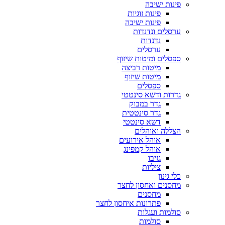
פינות ישיבה
פינות זוגיות
פינות ישיבה
ערסלים ונדנדות
נדנדות
ערסלים
ספסלים ומיטות שיזוף
מיטות רביצה
מיטות שיזוף
ספסלים
גדרות ודשא סינטטי
גדר במבוק
גדר סינטטית
דשא סינטטי
הצללה ואוהלים
אוהל אירועים
אוהל קמפינג
גזיבו
ציליות
כלי גינון
מחסנים ואחסון לחצר
מחסנים
פתרונות איחסון לחצר
סולמות ועגלות
סולמות