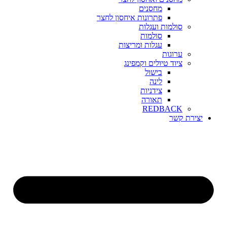
מחסנים
פתרונות איחסון לחצר
סולמות ועגלות
סולמות
עגלות ומריצות
ערוגות
ציוד טיולים וקמפינג
בישול
לינה
צידניות
תאורה
REDBACK
יצירת קשר