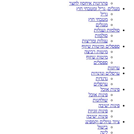
פתרונות איחסון לחצר
מנגלים, גריל ומטבחי חוץ
גריל
מטבחי חוץ
מנגלים
סולמות ועגלות
סולמות
עגלות ומריצות
ספסלים ומיטות שיזוף
מיטות רביצה
מיטות שיזוף
ספסלים
ערוגות
ערסלים ונדנדות
נדנדות
ערסלים
פינות אוכל
פינות אוכל
שולחנות
פינות ישיבה
פינות זוגיות
פינות ישיבה
ציוד טיולים וקמפינג
בישול
לינה