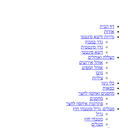
דף הבית
אודות
גדרות ודשא סינטטי
גדר במבוק
גדר סינטטית
דשא סינטטי
הצללה ואוהלים
אוהל אירועים
אוהל קמפינג
גזיבו
ציליות
כלי גינון
כסאות
מחסנים ואחסון לחצר
מחסנים
פתרונות איחסון לחצר
מנגלים, גריל ומטבחי חוץ
גריל
מטבחי חוץ
מנגלים