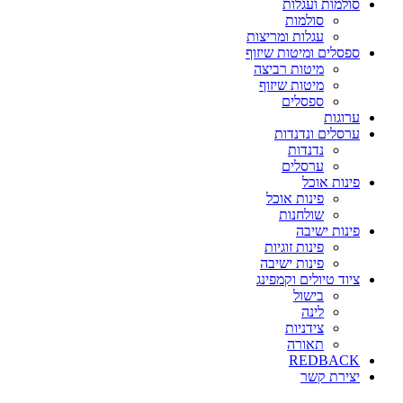
סולמות ועגלות
סולמות
עגלות ומריצות
ספסלים ומיטות שיזוף
מיטות רביצה
מיטות שיזוף
ספסלים
ערוגות
ערסלים ונדנדות
נדנדות
ערסלים
פינות אוכל
פינות אוכל
שולחנות
פינות ישיבה
פינות זוגיות
פינות ישיבה
ציוד טיולים וקמפינג
בישול
לינה
צידניות
תאורה
REDBACK
יצירת קשר