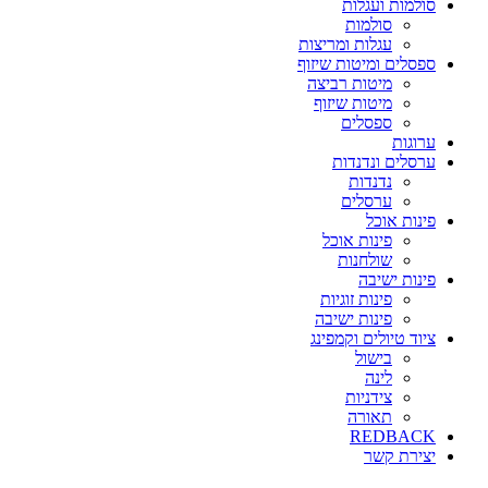
סולמות ועגלות
סולמות
עגלות ומריצות
ספסלים ומיטות שיזוף
מיטות רביצה
מיטות שיזוף
ספסלים
ערוגות
ערסלים ונדנדות
נדנדות
ערסלים
פינות אוכל
פינות אוכל
שולחנות
פינות ישיבה
פינות זוגיות
פינות ישיבה
ציוד טיולים וקמפינג
בישול
לינה
צידניות
תאורה
REDBACK
יצירת קשר