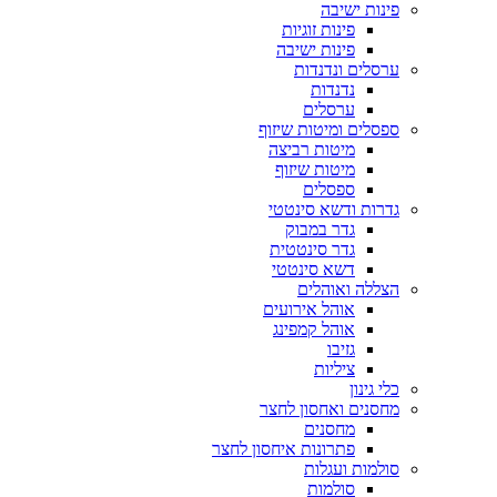
פינות ישיבה
פינות זוגיות
פינות ישיבה
ערסלים ונדנדות
נדנדות
ערסלים
ספסלים ומיטות שיזוף
מיטות רביצה
מיטות שיזוף
ספסלים
גדרות ודשא סינטטי
גדר במבוק
גדר סינטטית
דשא סינטטי
הצללה ואוהלים
אוהל אירועים
אוהל קמפינג
גזיבו
ציליות
כלי גינון
מחסנים ואחסון לחצר
מחסנים
פתרונות איחסון לחצר
סולמות ועגלות
סולמות