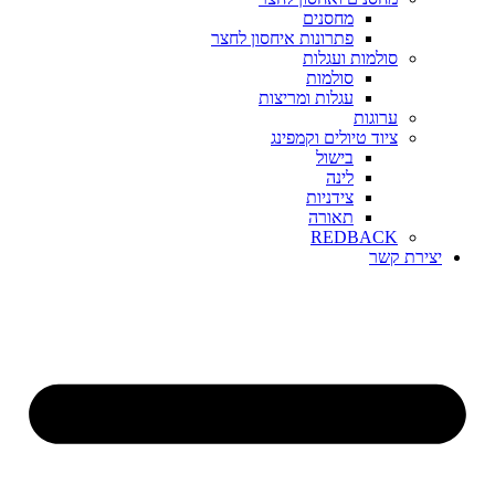
מחסנים
פתרונות איחסון לחצר
סולמות ועגלות
סולמות
עגלות ומריצות
ערוגות
ציוד טיולים וקמפינג
בישול
לינה
צידניות
תאורה
REDBACK
יצירת קשר