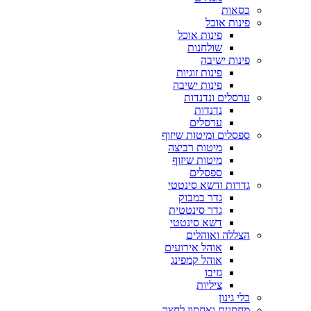
כסאות
פינות אוכל
פינות אוכל
שולחנות
פינות ישיבה
פינות זוגיות
פינות ישיבה
ערסלים ונדנדות
נדנדות
ערסלים
ספסלים ומיטות שיזוף
מיטות רביצה
מיטות שיזוף
ספסלים
גדרות ודשא סינטטי
גדר במבוק
גדר סינטטית
דשא סינטטי
הצללה ואוהלים
אוהל אירועים
אוהל קמפינג
גזיבו
ציליות
כלי גינון
מחסנים ואחסון לחצר