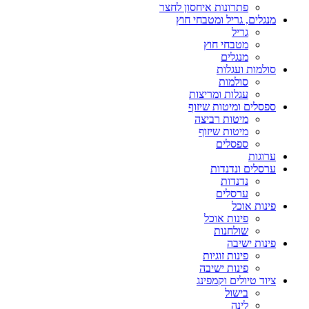
פתרונות איחסון לחצר
מנגלים, גריל ומטבחי חוץ
גריל
מטבחי חוץ
מנגלים
סולמות ועגלות
סולמות
עגלות ומריצות
ספסלים ומיטות שיזוף
מיטות רביצה
מיטות שיזוף
ספסלים
ערוגות
ערסלים ונדנדות
נדנדות
ערסלים
פינות אוכל
פינות אוכל
שולחנות
פינות ישיבה
פינות זוגיות
פינות ישיבה
ציוד טיולים וקמפינג
בישול
לינה