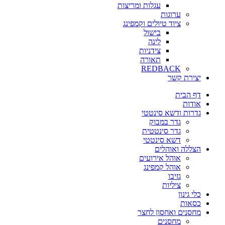
עגלות ומריצות
ערוגות
ציוד טיולים וקמפינג
בישול
לינה
צידניות
תאורה
REDBACK
יצירת קשר
דף הבית
אודות
גדרות ודשא סינטטי
גדר במבוק
גדר סינטטית
דשא סינטטי
הצללה ואוהלים
אוהל אירועים
אוהל קמפינג
גזיבו
ציליות
כלי גינון
כסאות
מחסנים ואחסון לחצר
מחסנים