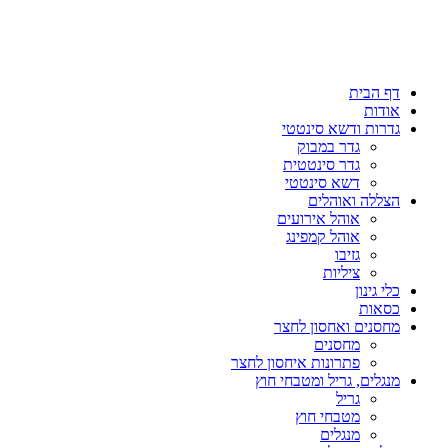
דף הבית
אודות
גדרות ודשא סינטטי
גדר במבוק
גדר סינטטית
דשא סינטטי
הצללה ואוהלים
אוהל אירועים
אוהל קמפינג
גזיבו
ציליות
כלי גינון
כסאות
מחסנים ואחסון לחצר
מחסנים
פתרונות איחסון לחצר
מנגלים, גריל ומטבחי חוץ
גריל
מטבחי חוץ
מנגלים