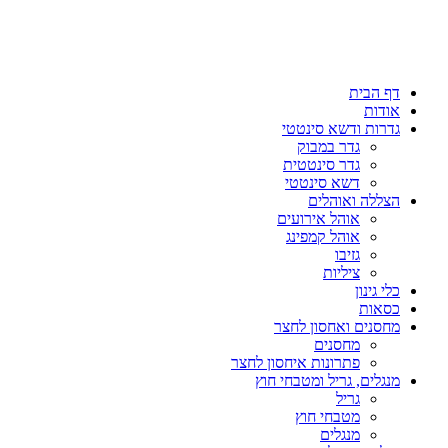
דף הבית
אודות
גדרות ודשא סינטטי
גדר במבוק
גדר סינטטית
דשא סינטטי
הצללה ואוהלים
אוהל אירועים
אוהל קמפינג
גזיבו
ציליות
כלי גינון
כסאות
מחסנים ואחסון לחצר
מחסנים
פתרונות איחסון לחצר
מנגלים, גריל ומטבחי חוץ
גריל
מטבחי חוץ
מנגלים