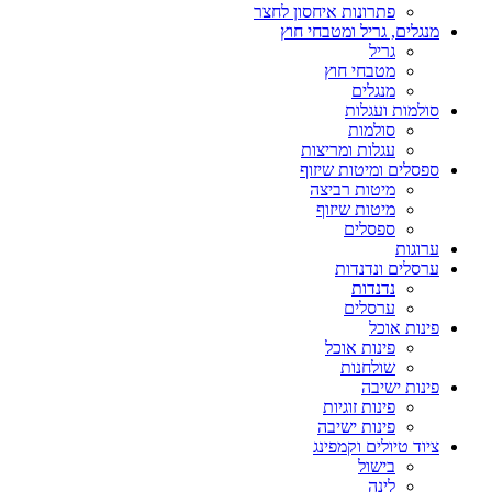
פתרונות איחסון לחצר
מנגלים, גריל ומטבחי חוץ
גריל
מטבחי חוץ
מנגלים
סולמות ועגלות
סולמות
עגלות ומריצות
ספסלים ומיטות שיזוף
מיטות רביצה
מיטות שיזוף
ספסלים
ערוגות
ערסלים ונדנדות
נדנדות
ערסלים
פינות אוכל
פינות אוכל
שולחנות
פינות ישיבה
פינות זוגיות
פינות ישיבה
ציוד טיולים וקמפינג
בישול
לינה