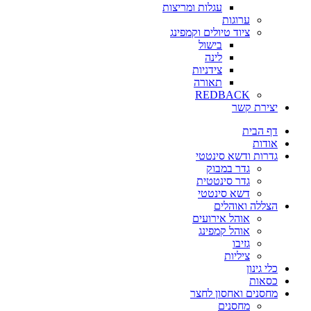
עגלות ומריצות
ערוגות
ציוד טיולים וקמפינג
בישול
לינה
צידניות
תאורה
REDBACK
יצירת קשר
דף הבית
אודות
גדרות ודשא סינטטי
גדר במבוק
גדר סינטטית
דשא סינטטי
הצללה ואוהלים
אוהל אירועים
אוהל קמפינג
גזיבו
ציליות
כלי גינון
כסאות
מחסנים ואחסון לחצר
מחסנים