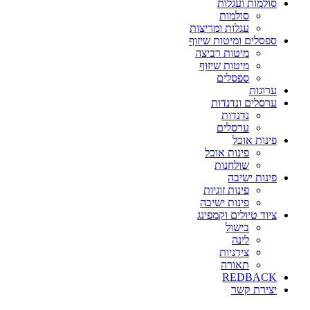
סולמות ועגלות
סולמות
עגלות ומריצות
ספסלים ומיטות שיזוף
מיטות רביצה
מיטות שיזוף
ספסלים
ערוגות
ערסלים ונדנדות
נדנדות
ערסלים
פינות אוכל
פינות אוכל
שולחנות
פינות ישיבה
פינות זוגיות
פינות ישיבה
ציוד טיולים וקמפינג
בישול
לינה
צידניות
תאורה
REDBACK
יצירת קשר