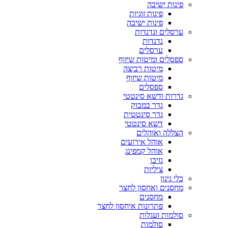
פינות ישיבה
פינות זוגיות
פינות ישיבה
ערסלים ונדנדות
נדנדות
ערסלים
ספסלים ומיטות שיזוף
מיטות רביצה
מיטות שיזוף
ספסלים
גדרות ודשא סינטטי
גדר במבוק
גדר סינטטית
דשא סינטטי
הצללה ואוהלים
אוהל אירועים
אוהל קמפינג
גזיבו
ציליות
כלי גינון
מחסנים ואחסון לחצר
מחסנים
פתרונות איחסון לחצר
סולמות ועגלות
סולמות