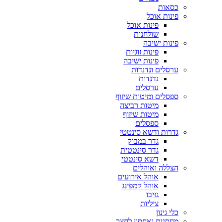
כסאות
פינות אוכל
פינות אוכל
שולחנות
פינות ישיבה
פינות זוגיות
פינות ישיבה
ערסלים ונדנדות
נדנדות
ערסלים
ספסלים ומיטות שיזוף
מיטות רביצה
מיטות שיזוף
ספסלים
גדרות ודשא סינטטי
גדר במבוק
גדר סינטטית
דשא סינטטי
הצללה ואוהלים
אוהל אירועים
אוהל קמפינג
גזיבו
ציליות
כלי גינון
מחסנים ואחסון לחצר