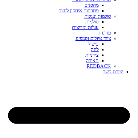
מחסנים
פתרונות איחסון לחצר
סולמות ועגלות
סולמות
עגלות ומריצות
ערוגות
ציוד טיולים וקמפינג
בישול
לינה
צידניות
תאורה
REDBACK
יצירת קשר