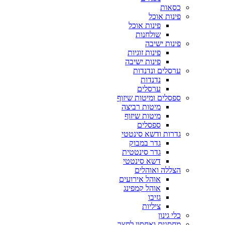
כסאות
פינות אוכל
פינות אוכל
שולחנות
פינות ישיבה
פינות זוגיות
פינות ישיבה
ערסלים ונדנדות
נדנדות
ערסלים
ספסלים ומיטות שיזוף
מיטות רביצה
מיטות שיזוף
ספסלים
גדרות ודשא סינטטי
גדר במבוק
גדר סינטטית
דשא סינטטי
הצללה ואוהלים
אוהל אירועים
אוהל קמפינג
גזיבו
ציליות
כלי גינון
מחסנים ואחסון לחצר