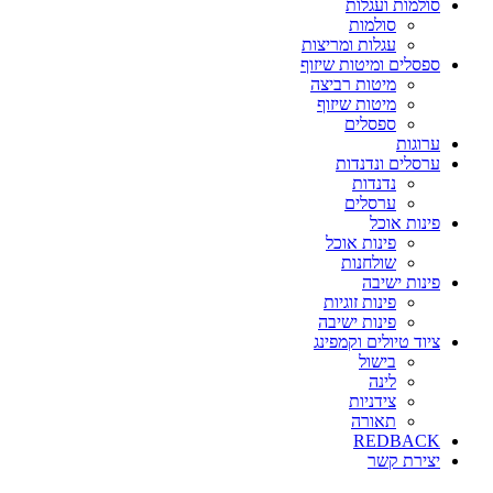
סולמות ועגלות
סולמות
עגלות ומריצות
ספסלים ומיטות שיזוף
מיטות רביצה
מיטות שיזוף
ספסלים
ערוגות
ערסלים ונדנדות
נדנדות
ערסלים
פינות אוכל
פינות אוכל
שולחנות
פינות ישיבה
פינות זוגיות
פינות ישיבה
ציוד טיולים וקמפינג
בישול
לינה
צידניות
תאורה
REDBACK
יצירת קשר