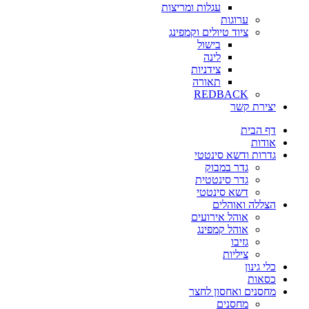
עגלות ומריצות
ערוגות
ציוד טיולים וקמפינג
בישול
לינה
צידניות
תאורה
REDBACK
יצירת קשר
דף הבית
אודות
גדרות ודשא סינטטי
גדר במבוק
גדר סינטטית
דשא סינטטי
הצללה ואוהלים
אוהל אירועים
אוהל קמפינג
גזיבו
ציליות
כלי גינון
כסאות
מחסנים ואחסון לחצר
מחסנים