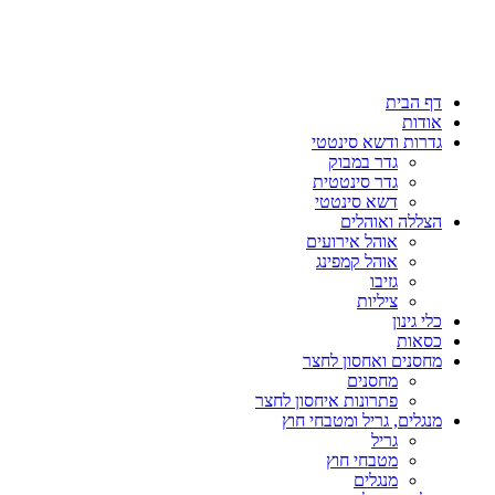
דף הבית
אודות
גדרות ודשא סינטטי
גדר במבוק
גדר סינטטית
דשא סינטטי
הצללה ואוהלים
אוהל אירועים
אוהל קמפינג
גזיבו
ציליות
כלי גינון
כסאות
מחסנים ואחסון לחצר
מחסנים
פתרונות איחסון לחצר
מנגלים, גריל ומטבחי חוץ
גריל
מטבחי חוץ
מנגלים