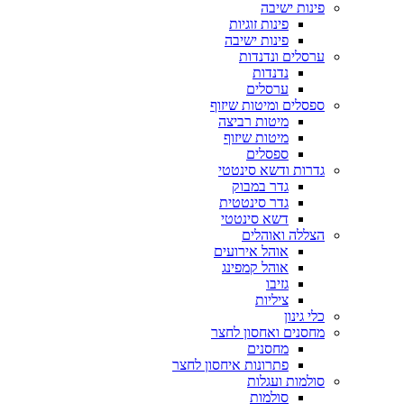
פינות ישיבה
פינות זוגיות
פינות ישיבה
ערסלים ונדנדות
נדנדות
ערסלים
ספסלים ומיטות שיזוף
מיטות רביצה
מיטות שיזוף
ספסלים
גדרות ודשא סינטטי
גדר במבוק
גדר סינטטית
דשא סינטטי
הצללה ואוהלים
אוהל אירועים
אוהל קמפינג
גזיבו
ציליות
כלי גינון
מחסנים ואחסון לחצר
מחסנים
פתרונות איחסון לחצר
סולמות ועגלות
סולמות