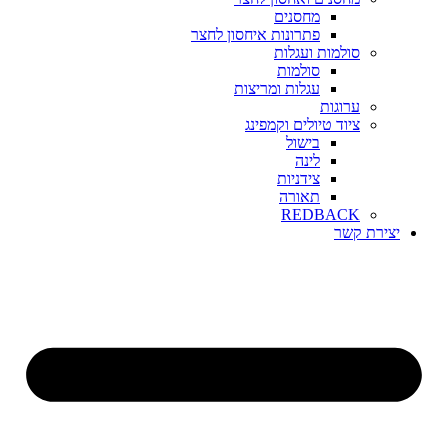
מחסנים
פתרונות איחסון לחצר
סולמות ועגלות
סולמות
עגלות ומריצות
ערוגות
ציוד טיולים וקמפינג
בישול
לינה
צידניות
תאורה
REDBACK
יצירת קשר