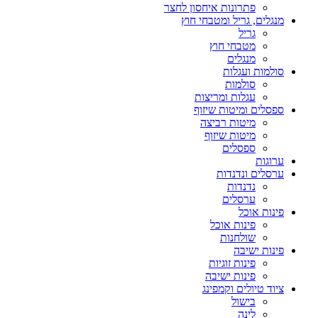
פתרונות איחסון לחצר
מנגלים, גריל ומטבחי חוץ
גריל
מטבחי חוץ
מנגלים
סולמות ועגלות
סולמות
עגלות ומריצות
ספסלים ומיטות שיזוף
מיטות רביצה
מיטות שיזוף
ספסלים
ערוגות
ערסלים ונדנדות
נדנדות
ערסלים
פינות אוכל
פינות אוכל
שולחנות
פינות ישיבה
פינות זוגיות
פינות ישיבה
ציוד טיולים וקמפינג
בישול
לינה