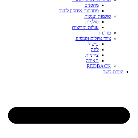
מחסנים
פתרונות איחסון לחצר
סולמות ועגלות
סולמות
עגלות ומריצות
ערוגות
ציוד טיולים וקמפינג
בישול
לינה
צידניות
תאורה
REDBACK
יצירת קשר