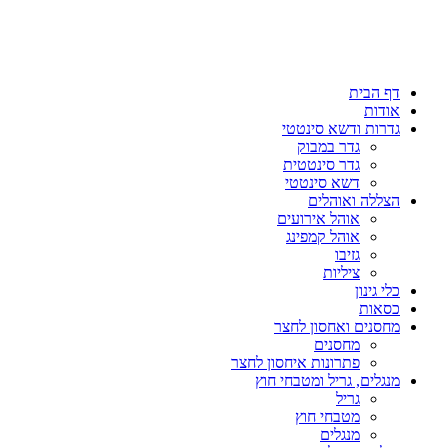
דף הבית
אודות
גדרות ודשא סינטטי
גדר במבוק
גדר סינטטית
דשא סינטטי
הצללה ואוהלים
אוהל אירועים
אוהל קמפינג
גזיבו
ציליות
כלי גינון
כסאות
מחסנים ואחסון לחצר
מחסנים
פתרונות איחסון לחצר
מנגלים, גריל ומטבחי חוץ
גריל
מטבחי חוץ
מנגלים