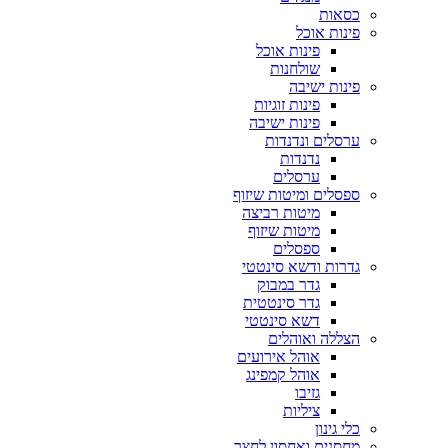
כסאות
פינות אוכל
פינות אוכל
שולחנות
פינות ישיבה
פינות זוגיות
פינות ישיבה
ערסלים ונדנדות
נדנדות
ערסלים
ספסלים ומיטות שיזוף
מיטות רביצה
מיטות שיזוף
ספסלים
גדרות ודשא סינטטי
גדר במבוק
גדר סינטטית
דשא סינטטי
הצללה ואוהלים
אוהל אירועים
אוהל קמפינג
גזיבו
ציליות
כלי גינון
מחסנים ואחסון לחצר