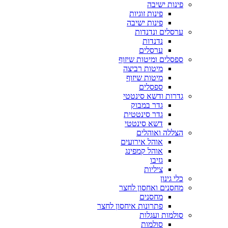
פינות ישיבה
פינות זוגיות
פינות ישיבה
ערסלים ונדנדות
נדנדות
ערסלים
ספסלים ומיטות שיזוף
מיטות רביצה
מיטות שיזוף
ספסלים
גדרות ודשא סינטטי
גדר במבוק
גדר סינטטית
דשא סינטטי
הצללה ואוהלים
אוהל אירועים
אוהל קמפינג
גזיבו
ציליות
כלי גינון
מחסנים ואחסון לחצר
מחסנים
פתרונות איחסון לחצר
סולמות ועגלות
סולמות