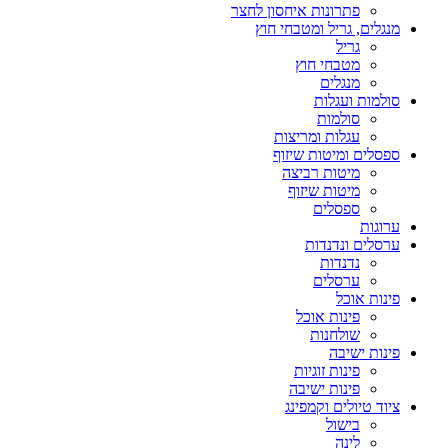
פתרונות איחסון לחצר
מנגלים, גריל ומטבחי חוץ
גריל
מטבחי חוץ
מנגלים
סולמות ועגלות
סולמות
עגלות ומריצות
ספסלים ומיטות שיזוף
מיטות רביצה
מיטות שיזוף
ספסלים
ערוגות
ערסלים ונדנדות
נדנדות
ערסלים
פינות אוכל
פינות אוכל
שולחנות
פינות ישיבה
פינות זוגיות
פינות ישיבה
ציוד טיולים וקמפינג
בישול
לינה