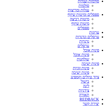
סולמות ועגלות
סולמות
עגלות ומריצות
ספסלים ומיטות שיזוף
מיטות רביצה
מיטות שיזוף
ספסלים
ערוגות
ערסלים ונדנדות
נדנדות
ערסלים
פינות אוכל
פינות אוכל
שולחנות
פינות ישיבה
פינות זוגיות
פינות ישיבה
ציוד טיולים וקמפינג
בישול
לינה
צידניות
תאורה
REDBACK
יצירת קשר