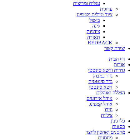
עגלות ומריצות
ערוגות
ציוד טיולים וקמפינג
בישול
לינה
צידניות
תאורה
REDBACK
יצירת קשר
דף הבית
אודות
גדרות ודשא סינטטי
גדר במבוק
גדר סינטטית
דשא סינטטי
הצללה ואוהלים
אוהל אירועים
אוהל קמפינג
גזיבו
ציליות
כלי גינון
כסאות
מחסנים ואחסון לחצר
מחסנים