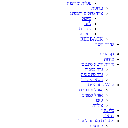
עגלות ומריצות
ערוגות
ציוד טיולים וקמפינג
בישול
לינה
צידניות
תאורה
REDBACK
יצירת קשר
דף הבית
אודות
גדרות ודשא סינטטי
גדר במבוק
גדר סינטטית
דשא סינטטי
הצללה ואוהלים
אוהל אירועים
אוהל קמפינג
גזיבו
ציליות
כלי גינון
כסאות
מחסנים ואחסון לחצר
מחסנים