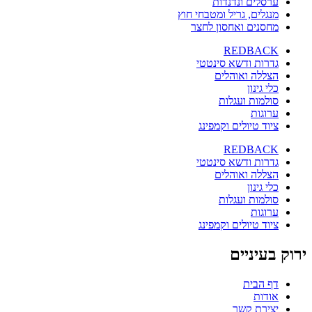
ערסלים ונדנדות
מנגלים, גריל ומטבחי חוץ
מחסנים ואחסון לחצר
REDBACK
גדרות ודשא סינטטי
הצללה ואוהלים
כלי גינון
סולמות ועגלות
ערוגות
ציוד טיולים וקמפינג
REDBACK
גדרות ודשא סינטטי
הצללה ואוהלים
כלי גינון
סולמות ועגלות
ערוגות
ציוד טיולים וקמפינג
ירוק בעיניים
דף הבית
אודות
יצירת קשר