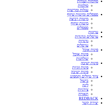
סולמות ועגלות
סולמות
עגלות ומריצות
ספסלים ומיטות שיזוף
מיטות רביצה
מיטות שיזוף
ספסלים
ערוגות
ערסלים ונדנדות
נדנדות
ערסלים
פינות אוכל
פינות אוכל
שולחנות
פינות ישיבה
פינות זוגיות
פינות ישיבה
ציוד טיולים וקמפינג
בישול
לינה
צידניות
תאורה
REDBACK
יצירת קשר