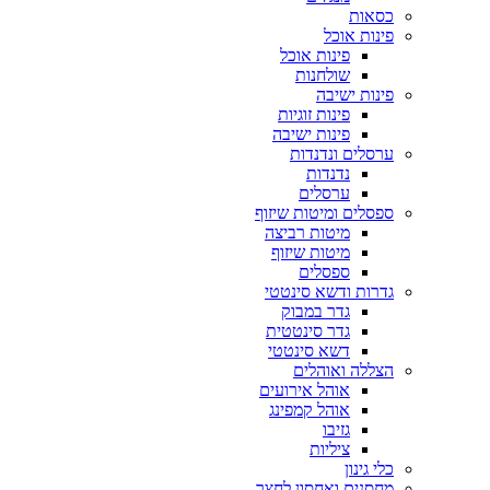
כסאות
פינות אוכל
פינות אוכל
שולחנות
פינות ישיבה
פינות זוגיות
פינות ישיבה
ערסלים ונדנדות
נדנדות
ערסלים
ספסלים ומיטות שיזוף
מיטות רביצה
מיטות שיזוף
ספסלים
גדרות ודשא סינטטי
גדר במבוק
גדר סינטטית
דשא סינטטי
הצללה ואוהלים
אוהל אירועים
אוהל קמפינג
גזיבו
ציליות
כלי גינון
מחסנים ואחסון לחצר