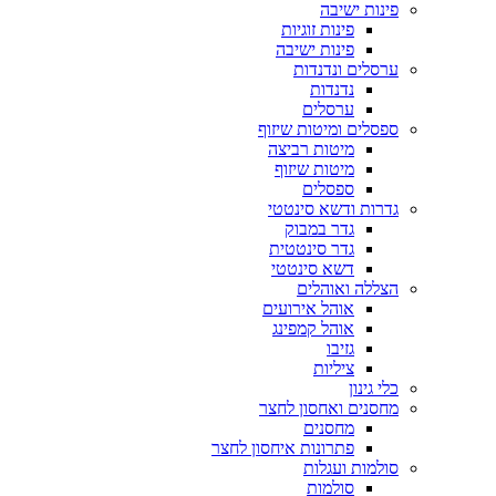
פינות ישיבה
פינות זוגיות
פינות ישיבה
ערסלים ונדנדות
נדנדות
ערסלים
ספסלים ומיטות שיזוף
מיטות רביצה
מיטות שיזוף
ספסלים
גדרות ודשא סינטטי
גדר במבוק
גדר סינטטית
דשא סינטטי
הצללה ואוהלים
אוהל אירועים
אוהל קמפינג
גזיבו
ציליות
כלי גינון
מחסנים ואחסון לחצר
מחסנים
פתרונות איחסון לחצר
סולמות ועגלות
סולמות