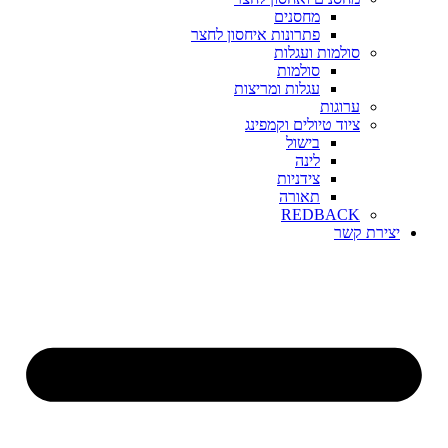
מחסנים
פתרונות איחסון לחצר
סולמות ועגלות
סולמות
עגלות ומריצות
ערוגות
ציוד טיולים וקמפינג
בישול
לינה
צידניות
תאורה
REDBACK
יצירת קשר