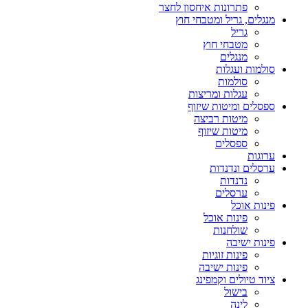
פתרונות איחסון לחצר
מנגלים, גריל ומטבחי חוץ
גריל
מטבחי חוץ
מנגלים
סולמות ועגלות
סולמות
עגלות ומריצות
ספסלים ומיטות שיזוף
מיטות רביצה
מיטות שיזוף
ספסלים
ערוגות
ערסלים ונדנדות
נדנדות
ערסלים
פינות אוכל
פינות אוכל
שולחנות
פינות ישיבה
פינות זוגיות
פינות ישיבה
ציוד טיולים וקמפינג
בישול
לינה