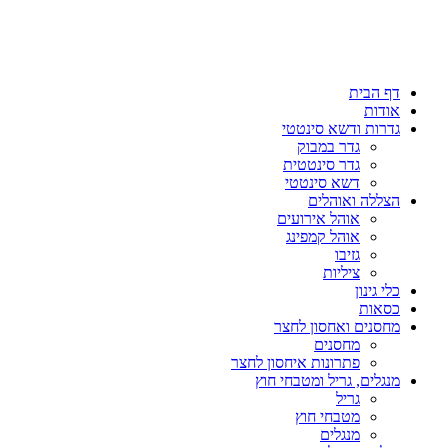
דף הבית
אודות
גדרות ודשא סינטטי
גדר במבוק
גדר סינטטית
דשא סינטטי
הצללה ואוהלים
אוהל אירועים
אוהל קמפינג
גזיבו
ציליות
כלי גינון
כסאות
מחסנים ואחסון לחצר
מחסנים
פתרונות איחסון לחצר
מנגלים, גריל ומטבחי חוץ
גריל
מטבחי חוץ
מנגלים