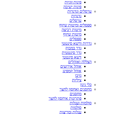
פינות זוגיות
פינות ישיבה
ערסלים ונדנדות
נדנדות
ערסלים
ספסלים ומיטות שיזוף
מיטות רביצה
מיטות שיזוף
ספסלים
גדרות ודשא סינטטי
גדר במבוק
גדר סינטטית
דשא סינטטי
הצללה ואוהלים
אוהל אירועים
אוהל קמפינג
גזיבו
ציליות
כלי גינון
מחסנים ואחסון לחצר
מחסנים
פתרונות איחסון לחצר
סולמות ועגלות
סולמות
עגלות ומריצות