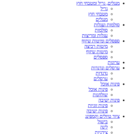
מנגלים, גריל ומטבחי חוץ
גריל
מטבחי חוץ
מנגלים
סולמות ועגלות
סולמות
עגלות ומריצות
ספסלים ומיטות שיזוף
מיטות רביצה
מיטות שיזוף
ספסלים
ערוגות
ערסלים ונדנדות
נדנדות
ערסלים
פינות אוכל
פינות אוכל
שולחנות
פינות ישיבה
פינות זוגיות
פינות ישיבה
ציוד טיולים וקמפינג
בישול
לינה
צידניות