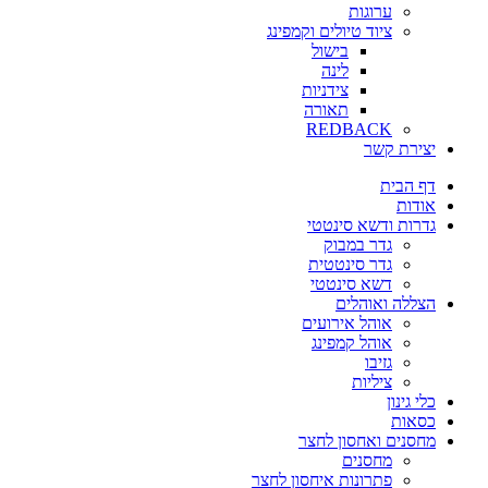
ערוגות
ציוד טיולים וקמפינג
בישול
לינה
צידניות
תאורה
REDBACK
יצירת קשר
דף הבית
אודות
גדרות ודשא סינטטי
גדר במבוק
גדר סינטטית
דשא סינטטי
הצללה ואוהלים
אוהל אירועים
אוהל קמפינג
גזיבו
ציליות
כלי גינון
כסאות
מחסנים ואחסון לחצר
מחסנים
פתרונות איחסון לחצר