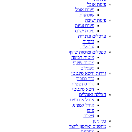
פינות אוכל
פינות אוכל
שולחנות
פינות ישיבה
פינות זוגיות
פינות ישיבה
ערסלים ונדנדות
נדנדות
ערסלים
ספסלים ומיטות שיזוף
מיטות רביצה
מיטות שיזוף
ספסלים
גדרות ודשא סינטטי
גדר במבוק
גדר סינטטית
דשא סינטטי
הצללה ואוהלים
אוהל אירועים
אוהל קמפינג
גזיבו
ציליות
כלי גינון
מחסנים ואחסון לחצר
מחסנים