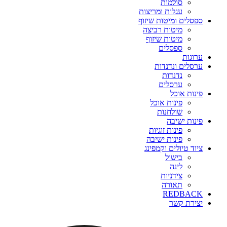
סולמות
עגלות ומריצות
ספסלים ומיטות שיזוף
מיטות רביצה
מיטות שיזוף
ספסלים
ערוגות
ערסלים ונדנדות
נדנדות
ערסלים
פינות אוכל
פינות אוכל
שולחנות
פינות ישיבה
פינות זוגיות
פינות ישיבה
ציוד טיולים וקמפינג
בישול
לינה
צידניות
תאורה
REDBACK
יצירת קשר