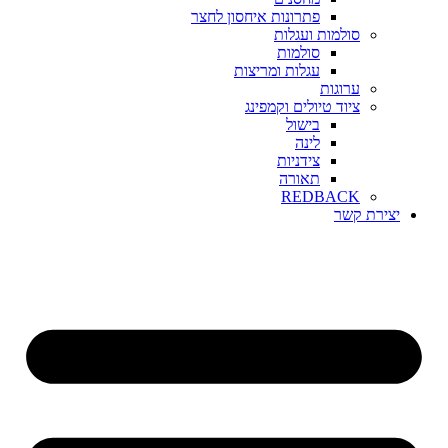
פתרונות איחסון לחצר
סולמות ועגלות
סולמות
עגלות ומריצות
ערוגות
ציוד טיולים וקמפינג
בישול
לינה
צידניות
תאורה
REDBACK
יצירת קשר