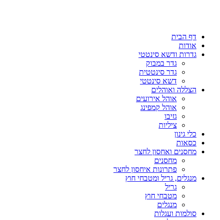
דף הבית
אודות
גדרות ודשא סינטטי
גדר במבוק
גדר סינטטית
דשא סינטטי
הצללה ואוהלים
אוהל אירועים
אוהל קמפינג
גזיבו
ציליות
כלי גינון
כסאות
מחסנים ואחסון לחצר
מחסנים
פתרונות איחסון לחצר
מנגלים, גריל ומטבחי חוץ
גריל
מטבחי חוץ
מנגלים
סולמות ועגלות