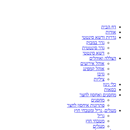
דף הבית
אודות
גדרות ודשא סינטטי
גדר במבוק
גדר סינטטית
דשא סינטטי
הצללה ואוהלים
אוהל אירועים
אוהל קמפינג
גזיבו
ציליות
כלי גינון
כסאות
מחסנים ואחסון לחצר
מחסנים
פתרונות איחסון לחצר
מנגלים, גריל ומטבחי חוץ
גריל
מטבחי חוץ
מנגלים