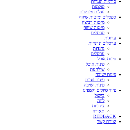
סולמות ועגלות
סולמות
עגלות ומריצות
ספסלים ומיטות שיזוף
מיטות רביצה
מיטות שיזוף
ספסלים
ערוגות
ערסלים ונדנדות
נדנדות
ערסלים
פינות אוכל
פינות אוכל
שולחנות
פינות ישיבה
פינות זוגיות
פינות ישיבה
ציוד טיולים וקמפינג
בישול
לינה
צידניות
תאורה
REDBACK
יצירת קשר