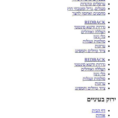
ערסלים ונדנדות
מנגלים, גריל ומטבחי חוץ
מחסנים ואחסון לחצר
REDBACK
גדרות ודשא סינטטי
הצללה ואוהלים
כלי גינון
סולמות ועגלות
ערוגות
ציוד טיולים וקמפינג
REDBACK
גדרות ודשא סינטטי
הצללה ואוהלים
כלי גינון
סולמות ועגלות
ערוגות
ציוד טיולים וקמפינג
ירוק בעיניים
דף הבית
אודות