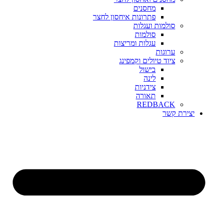
מחסנים
פתרונות איחסון לחצר
סולמות ועגלות
סולמות
עגלות ומריצות
ערוגות
ציוד טיולים וקמפינג
בישול
לינה
צידניות
תאורה
REDBACK
יצירת קשר