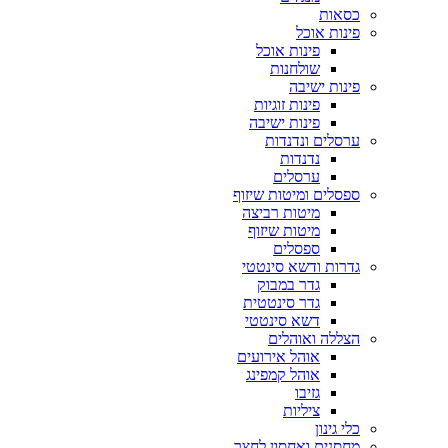
כסאות
פינות אוכל
פינות אוכל
שולחנות
פינות ישיבה
פינות זוגיות
פינות ישיבה
ערסלים ונדנדות
נדנדות
ערסלים
ספסלים ומיטות שיזוף
מיטות רביצה
מיטות שיזוף
ספסלים
גדרות ודשא סינטטי
גדר במבוק
גדר סינטטית
דשא סינטטי
הצללה ואוהלים
אוהל אירועים
אוהל קמפינג
גזיבו
ציליות
כלי גינון
מחסנים ואחסון לחצר