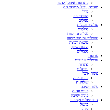
פתרונות איחסון לחצר
מנגלים, גריל ומטבחי חוץ
גריל
מטבחי חוץ
מנגלים
סולמות ועגלות
סולמות
עגלות ומריצות
ספסלים ומיטות שיזוף
מיטות רביצה
מיטות שיזוף
ספסלים
ערוגות
ערסלים ונדנדות
נדנדות
ערסלים
פינות אוכל
פינות אוכל
שולחנות
פינות ישיבה
פינות זוגיות
פינות ישיבה
ציוד טיולים וקמפינג
בישול
לינה