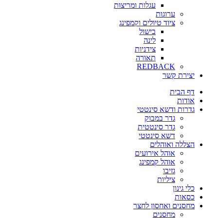
עגלות ומריצות
ערוגות
ציוד טיולים וקמפינג
בישול
לינה
צידניות
תאורה
REDBACK
יצירת קשר
דף הבית
אודות
גדרות ודשא סינטטי
גדר במבוק
גדר סינטטית
דשא סינטטי
הצללה ואוהלים
אוהל אירועים
אוהל קמפינג
גזיבו
ציליות
כלי גינון
כסאות
מחסנים ואחסון לחצר
מחסנים