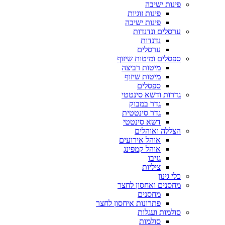
פינות ישיבה
פינות זוגיות
פינות ישיבה
ערסלים ונדנדות
נדנדות
ערסלים
ספסלים ומיטות שיזוף
מיטות רביצה
מיטות שיזוף
ספסלים
גדרות ודשא סינטטי
גדר במבוק
גדר סינטטית
דשא סינטטי
הצללה ואוהלים
אוהל אירועים
אוהל קמפינג
גזיבו
ציליות
כלי גינון
מחסנים ואחסון לחצר
מחסנים
פתרונות איחסון לחצר
סולמות ועגלות
סולמות