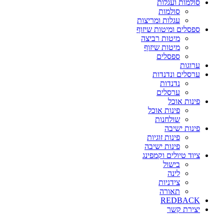
סולמות ועגלות
סולמות
עגלות ומריצות
ספסלים ומיטות שיזוף
מיטות רביצה
מיטות שיזוף
ספסלים
ערוגות
ערסלים ונדנדות
נדנדות
ערסלים
פינות אוכל
פינות אוכל
שולחנות
פינות ישיבה
פינות זוגיות
פינות ישיבה
ציוד טיולים וקמפינג
בישול
לינה
צידניות
תאורה
REDBACK
יצירת קשר