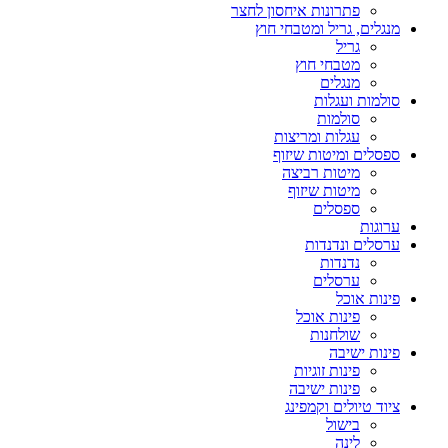
פתרונות איחסון לחצר
מנגלים, גריל ומטבחי חוץ
גריל
מטבחי חוץ
מנגלים
סולמות ועגלות
סולמות
עגלות ומריצות
ספסלים ומיטות שיזוף
מיטות רביצה
מיטות שיזוף
ספסלים
ערוגות
ערסלים ונדנדות
נדנדות
ערסלים
פינות אוכל
פינות אוכל
שולחנות
פינות ישיבה
פינות זוגיות
פינות ישיבה
ציוד טיולים וקמפינג
בישול
לינה