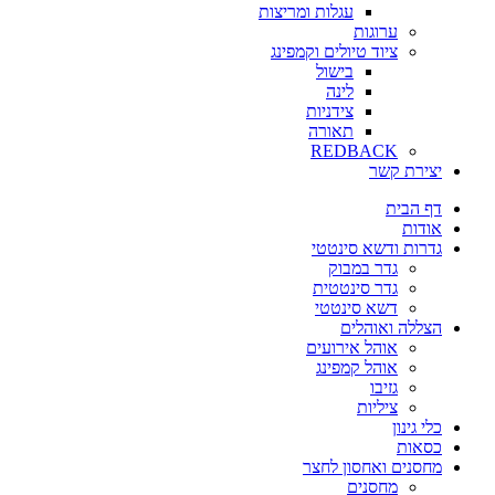
עגלות ומריצות
ערוגות
ציוד טיולים וקמפינג
בישול
לינה
צידניות
תאורה
REDBACK
יצירת קשר
דף הבית
אודות
גדרות ודשא סינטטי
גדר במבוק
גדר סינטטית
דשא סינטטי
הצללה ואוהלים
אוהל אירועים
אוהל קמפינג
גזיבו
ציליות
כלי גינון
כסאות
מחסנים ואחסון לחצר
מחסנים