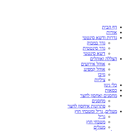
דף הבית
אודות
גדרות ודשא סינטטי
גדר במבוק
גדר סינטטית
דשא סינטטי
הצללה ואוהלים
אוהל אירועים
אוהל קמפינג
גזיבו
ציליות
כלי גינון
כסאות
מחסנים ואחסון לחצר
מחסנים
פתרונות איחסון לחצר
מנגלים, גריל ומטבחי חוץ
גריל
מטבחי חוץ
מנגלים