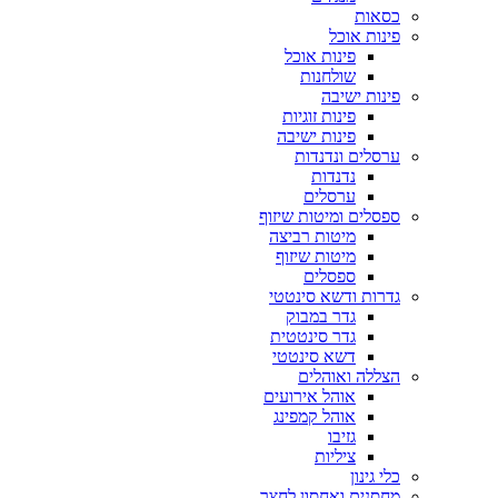
כסאות
פינות אוכל
פינות אוכל
שולחנות
פינות ישיבה
פינות זוגיות
פינות ישיבה
ערסלים ונדנדות
נדנדות
ערסלים
ספסלים ומיטות שיזוף
מיטות רביצה
מיטות שיזוף
ספסלים
גדרות ודשא סינטטי
גדר במבוק
גדר סינטטית
דשא סינטטי
הצללה ואוהלים
אוהל אירועים
אוהל קמפינג
גזיבו
ציליות
כלי גינון
מחסנים ואחסון לחצר