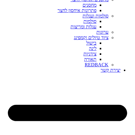
מחסנים
פתרונות איחסון לחצר
סולמות ועגלות
סולמות
עגלות ומריצות
ערוגות
ציוד טיולים וקמפינג
בישול
לינה
צידניות
תאורה
REDBACK
יצירת קשר