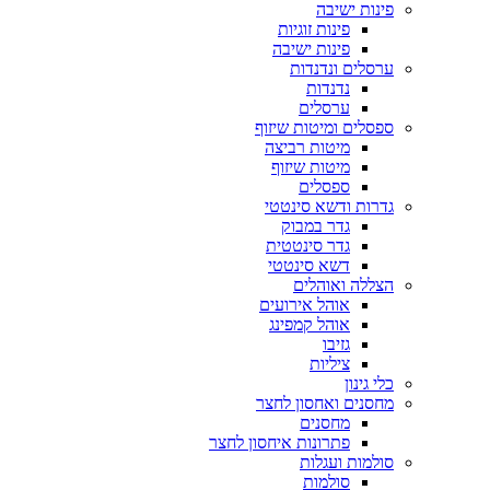
פינות ישיבה
פינות זוגיות
פינות ישיבה
ערסלים ונדנדות
נדנדות
ערסלים
ספסלים ומיטות שיזוף
מיטות רביצה
מיטות שיזוף
ספסלים
גדרות ודשא סינטטי
גדר במבוק
גדר סינטטית
דשא סינטטי
הצללה ואוהלים
אוהל אירועים
אוהל קמפינג
גזיבו
ציליות
כלי גינון
מחסנים ואחסון לחצר
מחסנים
פתרונות איחסון לחצר
סולמות ועגלות
סולמות