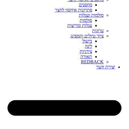
מחסנים
פתרונות איחסון לחצר
סולמות ועגלות
סולמות
עגלות ומריצות
ערוגות
ציוד טיולים וקמפינג
בישול
לינה
צידניות
תאורה
REDBACK
יצירת קשר