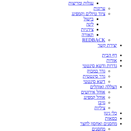
עגלות ומריצות
ערוגות
ציוד טיולים וקמפינג
בישול
לינה
צידניות
תאורה
REDBACK
יצירת קשר
דף הבית
אודות
גדרות ודשא סינטטי
גדר במבוק
גדר סינטטית
דשא סינטטי
הצללה ואוהלים
אוהל אירועים
אוהל קמפינג
גזיבו
ציליות
כלי גינון
כסאות
מחסנים ואחסון לחצר
מחסנים