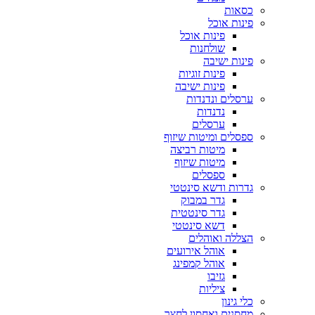
כסאות
פינות אוכל
פינות אוכל
שולחנות
פינות ישיבה
פינות זוגיות
פינות ישיבה
ערסלים ונדנדות
נדנדות
ערסלים
ספסלים ומיטות שיזוף
מיטות רביצה
מיטות שיזוף
ספסלים
גדרות ודשא סינטטי
גדר במבוק
גדר סינטטית
דשא סינטטי
הצללה ואוהלים
אוהל אירועים
אוהל קמפינג
גזיבו
ציליות
כלי גינון
מחסנים ואחסון לחצר