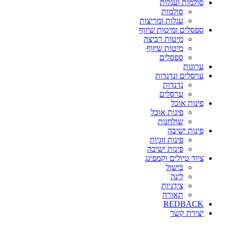
סולמות ועגלות
סולמות
עגלות ומריצות
ספסלים ומיטות שיזוף
מיטות רביצה
מיטות שיזוף
ספסלים
ערוגות
ערסלים ונדנדות
נדנדות
ערסלים
פינות אוכל
פינות אוכל
שולחנות
פינות ישיבה
פינות זוגיות
פינות ישיבה
ציוד טיולים וקמפינג
בישול
לינה
צידניות
תאורה
REDBACK
יצירת קשר