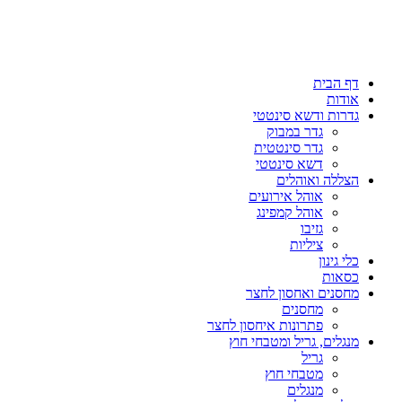
דף הבית
אודות
גדרות ודשא סינטטי
גדר במבוק
גדר סינטטית
דשא סינטטי
הצללה ואוהלים
אוהל אירועים
אוהל קמפינג
גזיבו
ציליות
כלי גינון
כסאות
מחסנים ואחסון לחצר
מחסנים
פתרונות איחסון לחצר
מנגלים, גריל ומטבחי חוץ
גריל
מטבחי חוץ
מנגלים