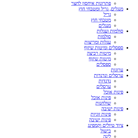
פתרונות איחסון לחצר
מנגלים, גריל ומטבחי חוץ
גריל
מטבחי חוץ
מנגלים
סולמות ועגלות
סולמות
עגלות ומריצות
ספסלים ומיטות שיזוף
מיטות רביצה
מיטות שיזוף
ספסלים
ערוגות
ערסלים ונדנדות
נדנדות
ערסלים
פינות אוכל
פינות אוכל
שולחנות
פינות ישיבה
פינות זוגיות
פינות ישיבה
ציוד טיולים וקמפינג
בישול
לינה