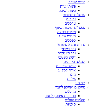
פינות ישיבה
פינות זוגיות
פינות ישיבה
ערסלים ונדנדות
נדנדות
ערסלים
ספסלים ומיטות שיזוף
מיטות רביצה
מיטות שיזוף
ספסלים
גדרות ודשא סינטטי
גדר במבוק
גדר סינטטית
דשא סינטטי
הצללה ואוהלים
אוהל אירועים
אוהל קמפינג
גזיבו
ציליות
כלי גינון
מחסנים ואחסון לחצר
מחסנים
פתרונות איחסון לחצר
סולמות ועגלות
סולמות