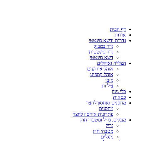
דף הבית
אודות
גדרות ודשא סינטטי
גדר במבוק
גדר סינטטית
דשא סינטטי
הצללה ואוהלים
אוהל אירועים
אוהל קמפינג
גזיבו
ציליות
כלי גינון
כסאות
מחסנים ואחסון לחצר
מחסנים
פתרונות איחסון לחצר
מנגלים, גריל ומטבחי חוץ
גריל
מטבחי חוץ
מנגלים