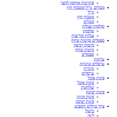
פתרונות איחסון לחצר
מנגלים, גריל ומטבחי חוץ
גריל
מטבחי חוץ
מנגלים
סולמות ועגלות
סולמות
עגלות ומריצות
ספסלים ומיטות שיזוף
מיטות רביצה
מיטות שיזוף
ספסלים
ערוגות
ערסלים ונדנדות
נדנדות
ערסלים
פינות אוכל
פינות אוכל
שולחנות
פינות ישיבה
פינות זוגיות
פינות ישיבה
ציוד טיולים וקמפינג
בישול
לינה