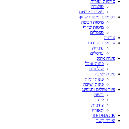
סולמות ועגלות
סולמות
עגלות ומריצות
ספסלים ומיטות שיזוף
מיטות רביצה
מיטות שיזוף
ספסלים
ערוגות
ערסלים ונדנדות
נדנדות
ערסלים
פינות אוכל
פינות אוכל
שולחנות
פינות ישיבה
פינות זוגיות
פינות ישיבה
ציוד טיולים וקמפינג
בישול
לינה
צידניות
תאורה
REDBACK
יצירת קשר