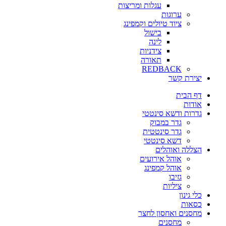
עגלות ומריצות
ערוגות
ציוד טיולים וקמפינג
בישול
לינה
צידניות
תאורה
REDBACK
יצירת קשר
דף הבית
אודות
גדרות ודשא סינטטי
גדר במבוק
גדר סינטטית
דשא סינטטי
הצללה ואוהלים
אוהל אירועים
אוהל קמפינג
גזיבו
ציליות
כלי גינון
כסאות
מחסנים ואחסון לחצר
מחסנים