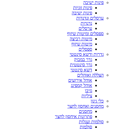
פינות ישיבה
פינות זוגיות
פינות ישיבה
ערסלים ונדנדות
נדנדות
ערסלים
ספסלים ומיטות שיזוף
מיטות רביצה
מיטות שיזוף
ספסלים
גדרות ודשא סינטטי
גדר במבוק
גדר סינטטית
דשא סינטטי
הצללה ואוהלים
אוהל אירועים
אוהל קמפינג
גזיבו
ציליות
כלי גינון
מחסנים ואחסון לחצר
מחסנים
פתרונות איחסון לחצר
סולמות ועגלות
סולמות