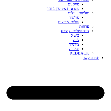
מחסנים
פתרונות איחסון לחצר
סולמות ועגלות
סולמות
עגלות ומריצות
ערוגות
ציוד טיולים וקמפינג
בישול
לינה
צידניות
תאורה
REDBACK
יצירת קשר