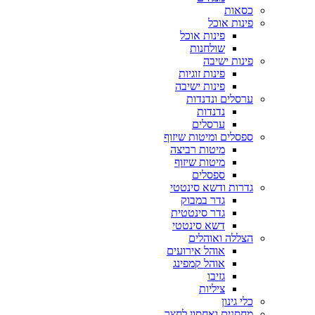
כסאות
פינות אוכל
פינות אוכל
שולחנות
פינות ישיבה
פינות זוגיות
פינות ישיבה
ערסלים ונדנדות
נדנדות
ערסלים
ספסלים ומיטות שיזוף
מיטות רביצה
מיטות שיזוף
ספסלים
גדרות ודשא סינטטי
גדר במבוק
גדר סינטטית
דשא סינטטי
הצללה ואוהלים
אוהל אירועים
אוהל קמפינג
גזיבו
ציליות
כלי גינון
מחסנים ואחסון לחצר