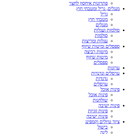
פתרונות איחסון לחצר
מנגלים, גריל ומטבחי חוץ
גריל
מטבחי חוץ
מנגלים
סולמות ועגלות
סולמות
עגלות ומריצות
ספסלים ומיטות שיזוף
מיטות רביצה
מיטות שיזוף
ספסלים
ערוגות
ערסלים ונדנדות
נדנדות
ערסלים
פינות אוכל
פינות אוכל
שולחנות
פינות ישיבה
פינות זוגיות
פינות ישיבה
ציוד טיולים וקמפינג
בישול
לינה