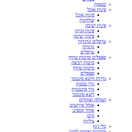
כסאות
פינות אוכל
פינות אוכל
שולחנות
פינות ישיבה
פינות זוגיות
פינות ישיבה
ערסלים ונדנדות
נדנדות
ערסלים
ספסלים ומיטות שיזוף
מיטות רביצה
מיטות שיזוף
ספסלים
גדרות ודשא סינטטי
גדר במבוק
גדר סינטטית
דשא סינטטי
הצללה ואוהלים
אוהל אירועים
אוהל קמפינג
גזיבו
ציליות
כלי גינון
מחסנים ואחסון לחצר