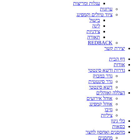
עגלות ומריצות
ערוגות
ציוד טיולים וקמפינג
בישול
לינה
צידניות
תאורה
REDBACK
יצירת קשר
דף הבית
אודות
גדרות ודשא סינטטי
גדר במבוק
גדר סינטטית
דשא סינטטי
הצללה ואוהלים
אוהל אירועים
אוהל קמפינג
גזיבו
ציליות
כלי גינון
כסאות
מחסנים ואחסון לחצר
מחסנים