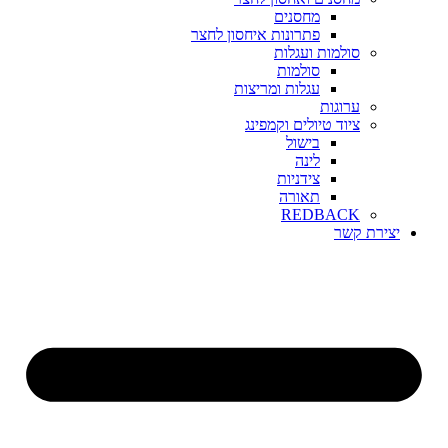
מחסנים
פתרונות איחסון לחצר
סולמות ועגלות
סולמות
עגלות ומריצות
ערוגות
ציוד טיולים וקמפינג
בישול
לינה
צידניות
תאורה
REDBACK
יצירת קשר