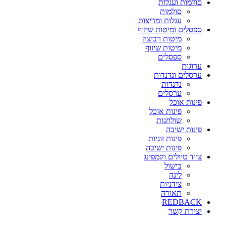
סולמות ועגלות
סולמות
עגלות ומריצות
ספסלים ומיטות שיזוף
מיטות רביצה
מיטות שיזוף
ספסלים
ערוגות
ערסלים ונדנדות
נדנדות
ערסלים
פינות אוכל
פינות אוכל
שולחנות
פינות ישיבה
פינות זוגיות
פינות ישיבה
ציוד טיולים וקמפינג
בישול
לינה
צידניות
תאורה
REDBACK
יצירת קשר