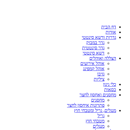
דף הבית
אודות
גדרות ודשא סינטטי
גדר במבוק
גדר סינטטית
דשא סינטטי
הצללה ואוהלים
אוהל אירועים
אוהל קמפינג
גזיבו
ציליות
כלי גינון
כסאות
מחסנים ואחסון לחצר
מחסנים
פתרונות איחסון לחצר
מנגלים, גריל ומטבחי חוץ
גריל
מטבחי חוץ
מנגלים