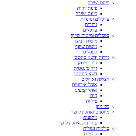
פינות ישיבה
פינות זוגיות
פינות ישיבה
ערסלים ונדנדות
נדנדות
ערסלים
ספסלים ומיטות שיזוף
מיטות רביצה
מיטות שיזוף
ספסלים
גדרות ודשא סינטטי
גדר במבוק
גדר סינטטית
דשא סינטטי
הצללה ואוהלים
אוהל אירועים
אוהל קמפינג
גזיבו
ציליות
כלי גינון
מחסנים ואחסון לחצר
מחסנים
פתרונות איחסון לחצר
סולמות ועגלות
סולמות