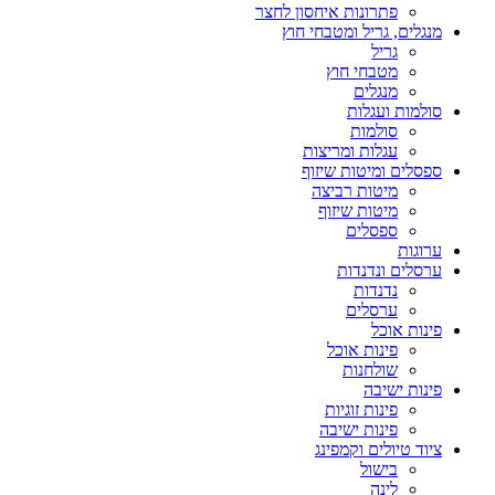
פתרונות איחסון לחצר
מנגלים, גריל ומטבחי חוץ
גריל
מטבחי חוץ
מנגלים
סולמות ועגלות
סולמות
עגלות ומריצות
ספסלים ומיטות שיזוף
מיטות רביצה
מיטות שיזוף
ספסלים
ערוגות
ערסלים ונדנדות
נדנדות
ערסלים
פינות אוכל
פינות אוכל
שולחנות
פינות ישיבה
פינות זוגיות
פינות ישיבה
ציוד טיולים וקמפינג
בישול
לינה