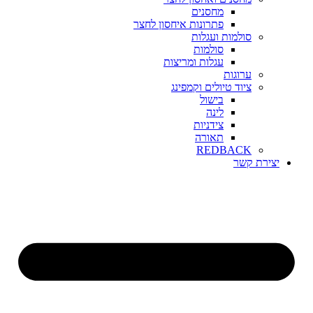
מחסנים
פתרונות איחסון לחצר
סולמות ועגלות
סולמות
עגלות ומריצות
ערוגות
ציוד טיולים וקמפינג
בישול
לינה
צידניות
תאורה
REDBACK
יצירת קשר