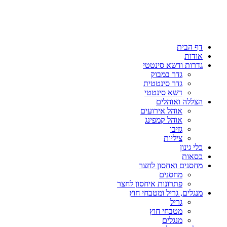
דף הבית
אודות
גדרות ודשא סינטטי
גדר במבוק
גדר סינטטית
דשא סינטטי
הצללה ואוהלים
אוהל אירועים
אוהל קמפינג
גזיבו
ציליות
כלי גינון
כסאות
מחסנים ואחסון לחצר
מחסנים
פתרונות איחסון לחצר
מנגלים, גריל ומטבחי חוץ
גריל
מטבחי חוץ
מנגלים