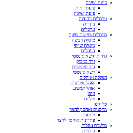
פינות ישיבה
פינות זוגיות
פינות ישיבה
ערסלים ונדנדות
נדנדות
ערסלים
ספסלים ומיטות שיזוף
מיטות רביצה
מיטות שיזוף
ספסלים
גדרות ודשא סינטטי
גדר במבוק
גדר סינטטית
דשא סינטטי
הצללה ואוהלים
אוהל אירועים
אוהל קמפינג
גזיבו
ציליות
כלי גינון
מחסנים ואחסון לחצר
מחסנים
פתרונות איחסון לחצר
סולמות ועגלות
סולמות