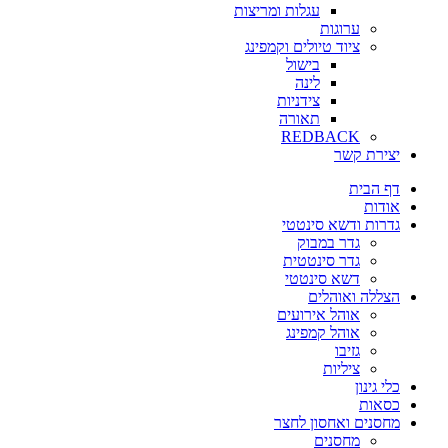
עגלות ומריצות
ערוגות
ציוד טיולים וקמפינג
בישול
לינה
צידניות
תאורה
REDBACK
יצירת קשר
דף הבית
אודות
גדרות ודשא סינטטי
גדר במבוק
גדר סינטטית
דשא סינטטי
הצללה ואוהלים
אוהל אירועים
אוהל קמפינג
גזיבו
ציליות
כלי גינון
כסאות
מחסנים ואחסון לחצר
מחסנים