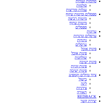
סולמות ועגלות
סולמות
עגלות ומריצות
ספסלים ומיטות שיזוף
מיטות רביצה
מיטות שיזוף
ספסלים
ערוגות
ערסלים ונדנדות
נדנדות
ערסלים
פינות אוכל
פינות אוכל
שולחנות
פינות ישיבה
פינות זוגיות
פינות ישיבה
ציוד טיולים וקמפינג
בישול
לינה
צידניות
תאורה
REDBACK
יצירת קשר