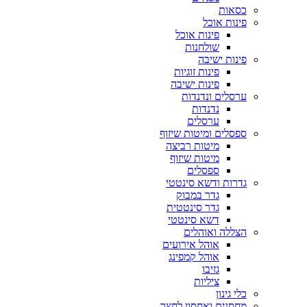
כסאות
פינות אוכל
פינות אוכל
שולחנות
פינות ישיבה
פינות זוגיות
פינות ישיבה
ערסלים ונדנדות
נדנדות
ערסלים
ספסלים ומיטות שיזוף
מיטות רביצה
מיטות שיזוף
ספסלים
גדרות ודשא סינטטי
גדר במבוק
גדר סינטטית
דשא סינטטי
הצללה ואוהלים
אוהל אירועים
אוהל קמפינג
גזיבו
ציליות
כלי גינון
מחסנים ואחסון לחצר