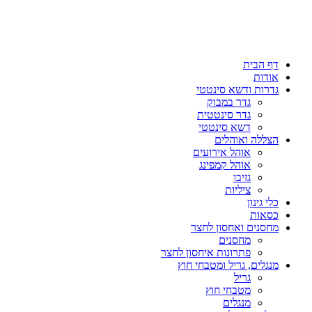
דף הבית
אודות
גדרות ודשא סינטטי
גדר במבוק
גדר סינטטית
דשא סינטטי
הצללה ואוהלים
אוהל אירועים
אוהל קמפינג
גזיבו
ציליות
כלי גינון
כסאות
מחסנים ואחסון לחצר
מחסנים
פתרונות איחסון לחצר
מנגלים, גריל ומטבחי חוץ
גריל
מטבחי חוץ
מנגלים