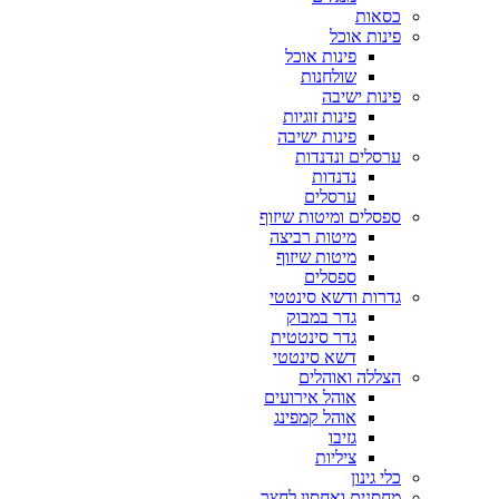
כסאות
פינות אוכל
פינות אוכל
שולחנות
פינות ישיבה
פינות זוגיות
פינות ישיבה
ערסלים ונדנדות
נדנדות
ערסלים
ספסלים ומיטות שיזוף
מיטות רביצה
מיטות שיזוף
ספסלים
גדרות ודשא סינטטי
גדר במבוק
גדר סינטטית
דשא סינטטי
הצללה ואוהלים
אוהל אירועים
אוהל קמפינג
גזיבו
ציליות
כלי גינון
מחסנים ואחסון לחצר