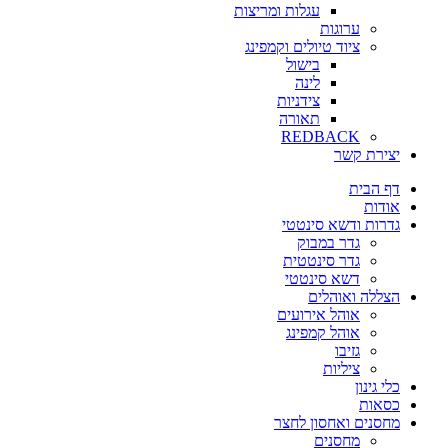
עגלות ומריצות
ערוגות
ציוד טיולים וקמפינג
בישול
לינה
צידניות
תאורה
REDBACK
יצירת קשר
דף הבית
אודות
גדרות ודשא סינטטי
גדר במבוק
גדר סינטטית
דשא סינטטי
הצללה ואוהלים
אוהל אירועים
אוהל קמפינג
גזיבו
ציליות
כלי גינון
כסאות
מחסנים ואחסון לחצר
מחסנים