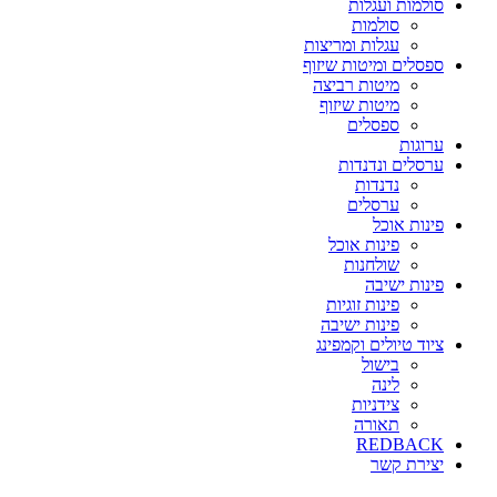
סולמות ועגלות
סולמות
עגלות ומריצות
ספסלים ומיטות שיזוף
מיטות רביצה
מיטות שיזוף
ספסלים
ערוגות
ערסלים ונדנדות
נדנדות
ערסלים
פינות אוכל
פינות אוכל
שולחנות
פינות ישיבה
פינות זוגיות
פינות ישיבה
ציוד טיולים וקמפינג
בישול
לינה
צידניות
תאורה
REDBACK
יצירת קשר