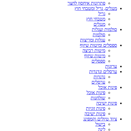
פתרונות איחסון לחצר
מנגלים, גריל ומטבחי חוץ
גריל
מטבחי חוץ
מנגלים
סולמות ועגלות
סולמות
עגלות ומריצות
ספסלים ומיטות שיזוף
מיטות רביצה
מיטות שיזוף
ספסלים
ערוגות
ערסלים ונדנדות
נדנדות
ערסלים
פינות אוכל
פינות אוכל
שולחנות
פינות ישיבה
פינות זוגיות
פינות ישיבה
ציוד טיולים וקמפינג
בישול
לינה