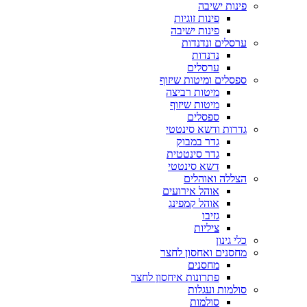
פינות ישיבה
פינות זוגיות
פינות ישיבה
ערסלים ונדנדות
נדנדות
ערסלים
ספסלים ומיטות שיזוף
מיטות רביצה
מיטות שיזוף
ספסלים
גדרות ודשא סינטטי
גדר במבוק
גדר סינטטית
דשא סינטטי
הצללה ואוהלים
אוהל אירועים
אוהל קמפינג
גזיבו
ציליות
כלי גינון
מחסנים ואחסון לחצר
מחסנים
פתרונות איחסון לחצר
סולמות ועגלות
סולמות