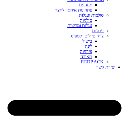
מחסנים
פתרונות איחסון לחצר
סולמות ועגלות
סולמות
עגלות ומריצות
ערוגות
ציוד טיולים וקמפינג
בישול
לינה
צידניות
תאורה
REDBACK
יצירת קשר