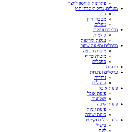
פתרונות איחסון לחצר
מנגלים, גריל ומטבחי חוץ
גריל
מטבחי חוץ
מנגלים
סולמות ועגלות
סולמות
עגלות ומריצות
ספסלים ומיטות שיזוף
מיטות רביצה
מיטות שיזוף
ספסלים
ערוגות
ערסלים ונדנדות
נדנדות
ערסלים
פינות אוכל
פינות אוכל
שולחנות
פינות ישיבה
פינות זוגיות
פינות ישיבה
ציוד טיולים וקמפינג
בישול
לינה