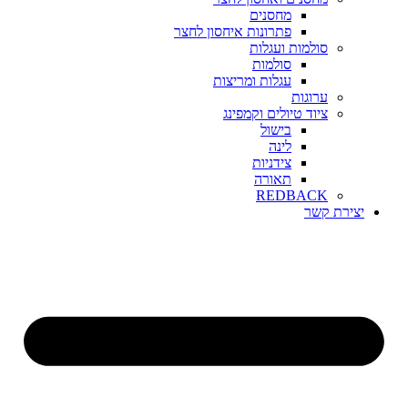
מחסנים
פתרונות איחסון לחצר
סולמות ועגלות
סולמות
עגלות ומריצות
ערוגות
ציוד טיולים וקמפינג
בישול
לינה
צידניות
תאורה
REDBACK
יצירת קשר