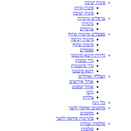
פינות ישיבה
פינות זוגיות
פינות ישיבה
ערסלים ונדנדות
נדנדות
ערסלים
ספסלים ומיטות שיזוף
מיטות רביצה
מיטות שיזוף
ספסלים
גדרות ודשא סינטטי
גדר במבוק
גדר סינטטית
דשא סינטטי
הצללה ואוהלים
אוהל אירועים
אוהל קמפינג
גזיבו
ציליות
כלי גינון
מחסנים ואחסון לחצר
מחסנים
פתרונות איחסון לחצר
סולמות ועגלות
סולמות