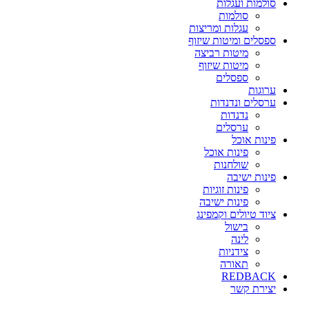
סולמות ועגלות
סולמות
עגלות ומריצות
ספסלים ומיטות שיזוף
מיטות רביצה
מיטות שיזוף
ספסלים
ערוגות
ערסלים ונדנדות
נדנדות
ערסלים
פינות אוכל
פינות אוכל
שולחנות
פינות ישיבה
פינות זוגיות
פינות ישיבה
ציוד טיולים וקמפינג
בישול
לינה
צידניות
תאורה
REDBACK
יצירת קשר