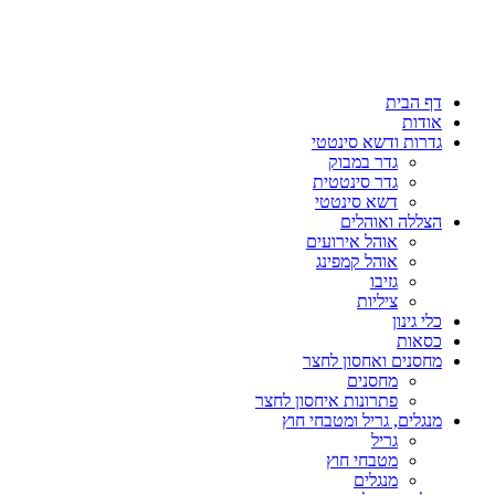
דף הבית
אודות
גדרות ודשא סינטטי
גדר במבוק
גדר סינטטית
דשא סינטטי
הצללה ואוהלים
אוהל אירועים
אוהל קמפינג
גזיבו
ציליות
כלי גינון
כסאות
מחסנים ואחסון לחצר
מחסנים
פתרונות איחסון לחצר
מנגלים, גריל ומטבחי חוץ
גריל
מטבחי חוץ
מנגלים