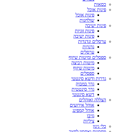
כסאות
פינות אוכל
פינות אוכל
שולחנות
פינות ישיבה
פינות זוגיות
פינות ישיבה
ערסלים ונדנדות
נדנדות
ערסלים
ספסלים ומיטות שיזוף
מיטות רביצה
מיטות שיזוף
ספסלים
גדרות ודשא סינטטי
גדר במבוק
גדר סינטטית
דשא סינטטי
הצללה ואוהלים
אוהל אירועים
אוהל קמפינג
גזיבו
ציליות
כלי גינון
מחסנים ואחסון לחצר