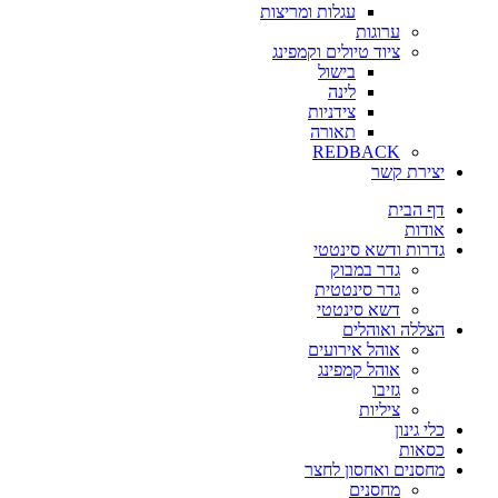
עגלות ומריצות
ערוגות
ציוד טיולים וקמפינג
בישול
לינה
צידניות
תאורה
REDBACK
יצירת קשר
דף הבית
אודות
גדרות ודשא סינטטי
גדר במבוק
גדר סינטטית
דשא סינטטי
הצללה ואוהלים
אוהל אירועים
אוהל קמפינג
גזיבו
ציליות
כלי גינון
כסאות
מחסנים ואחסון לחצר
מחסנים