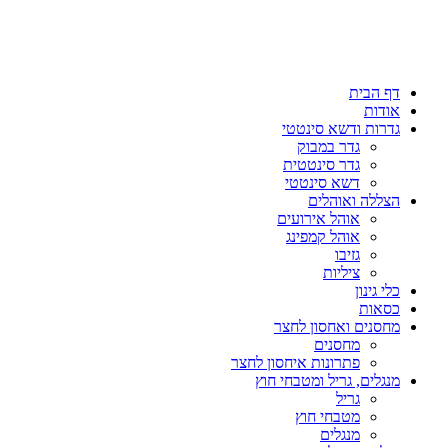
דף הבית
אודות
גדרות ודשא סינטטי
גדר במבוק
גדר סינטטית
דשא סינטטי
הצללה ואוהלים
אוהל אירועים
אוהל קמפינג
גזיבו
ציליות
כלי גינון
כסאות
מחסנים ואחסון לחצר
מחסנים
פתרונות איחסון לחצר
מנגלים, גריל ומטבחי חוץ
גריל
מטבחי חוץ
מנגלים