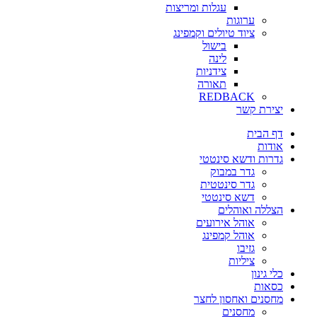
עגלות ומריצות
ערוגות
ציוד טיולים וקמפינג
בישול
לינה
צידניות
תאורה
REDBACK
יצירת קשר
דף הבית
אודות
גדרות ודשא סינטטי
גדר במבוק
גדר סינטטית
דשא סינטטי
הצללה ואוהלים
אוהל אירועים
אוהל קמפינג
גזיבו
ציליות
כלי גינון
כסאות
מחסנים ואחסון לחצר
מחסנים