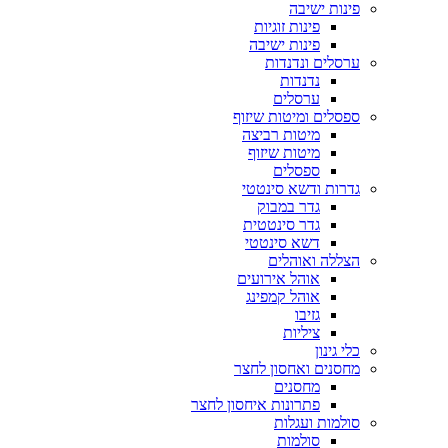
פינות ישיבה
פינות זוגיות
פינות ישיבה
ערסלים ונדנדות
נדנדות
ערסלים
ספסלים ומיטות שיזוף
מיטות רביצה
מיטות שיזוף
ספסלים
גדרות ודשא סינטטי
גדר במבוק
גדר סינטטית
דשא סינטטי
הצללה ואוהלים
אוהל אירועים
אוהל קמפינג
גזיבו
ציליות
כלי גינון
מחסנים ואחסון לחצר
מחסנים
פתרונות איחסון לחצר
סולמות ועגלות
סולמות