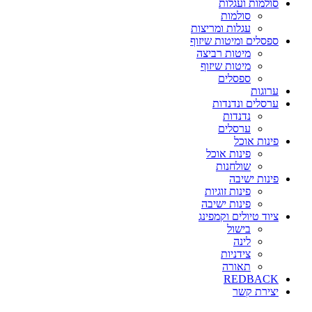
סולמות ועגלות
סולמות
עגלות ומריצות
ספסלים ומיטות שיזוף
מיטות רביצה
מיטות שיזוף
ספסלים
ערוגות
ערסלים ונדנדות
נדנדות
ערסלים
פינות אוכל
פינות אוכל
שולחנות
פינות ישיבה
פינות זוגיות
פינות ישיבה
ציוד טיולים וקמפינג
בישול
לינה
צידניות
תאורה
REDBACK
יצירת קשר