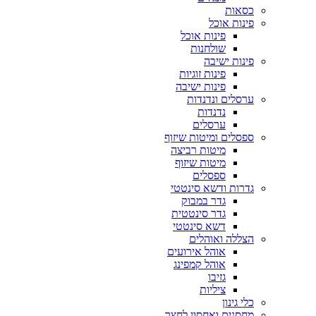
כסאות
פינות אוכל
פינות אוכל
שולחנות
פינות ישיבה
פינות זוגיות
פינות ישיבה
ערסלים ונדנדות
נדנדות
ערסלים
ספסלים ומיטות שיזוף
מיטות רביצה
מיטות שיזוף
ספסלים
גדרות ודשא סינטטי
גדר במבוק
גדר סינטטית
דשא סינטטי
הצללה ואוהלים
אוהל אירועים
אוהל קמפינג
גזיבו
ציליות
כלי גינון
מחסנים ואחסון לחצר