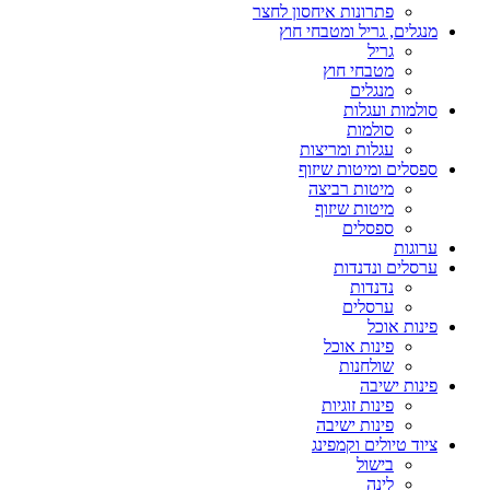
פתרונות איחסון לחצר
מנגלים, גריל ומטבחי חוץ
גריל
מטבחי חוץ
מנגלים
סולמות ועגלות
סולמות
עגלות ומריצות
ספסלים ומיטות שיזוף
מיטות רביצה
מיטות שיזוף
ספסלים
ערוגות
ערסלים ונדנדות
נדנדות
ערסלים
פינות אוכל
פינות אוכל
שולחנות
פינות ישיבה
פינות זוגיות
פינות ישיבה
ציוד טיולים וקמפינג
בישול
לינה