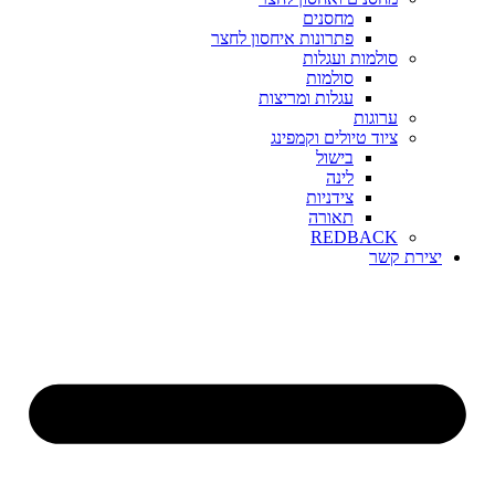
מחסנים
פתרונות איחסון לחצר
סולמות ועגלות
סולמות
עגלות ומריצות
ערוגות
ציוד טיולים וקמפינג
בישול
לינה
צידניות
תאורה
REDBACK
יצירת קשר