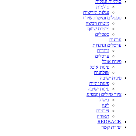
סולמות ועגלות
סולמות
עגלות ומריצות
ספסלים ומיטות שיזוף
מיטות רביצה
מיטות שיזוף
ספסלים
ערוגות
ערסלים ונדנדות
נדנדות
ערסלים
פינות אוכל
פינות אוכל
שולחנות
פינות ישיבה
פינות זוגיות
פינות ישיבה
ציוד טיולים וקמפינג
בישול
לינה
צידניות
תאורה
REDBACK
יצירת קשר