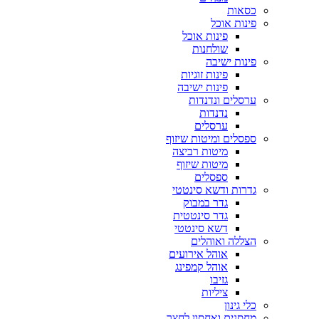
כסאות
פינות אוכל
פינות אוכל
שולחנות
פינות ישיבה
פינות זוגיות
פינות ישיבה
ערסלים ונדנדות
נדנדות
ערסלים
ספסלים ומיטות שיזוף
מיטות רביצה
מיטות שיזוף
ספסלים
גדרות ודשא סינטטי
גדר במבוק
גדר סינטטית
דשא סינטטי
הצללה ואוהלים
אוהל אירועים
אוהל קמפינג
גזיבו
ציליות
כלי גינון
מחסנים ואחסון לחצר