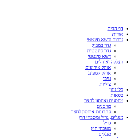
דף הבית
אודות
גדרות ודשא סינטטי
גדר במבוק
גדר סינטטית
דשא סינטטי
הצללה ואוהלים
אוהל אירועים
אוהל קמפינג
גזיבו
ציליות
כלי גינון
כסאות
מחסנים ואחסון לחצר
מחסנים
פתרונות איחסון לחצר
מנגלים, גריל ומטבחי חוץ
גריל
מטבחי חוץ
מנגלים