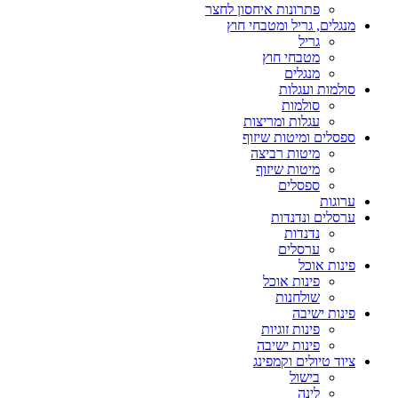
פתרונות איחסון לחצר
מנגלים, גריל ומטבחי חוץ
גריל
מטבחי חוץ
מנגלים
סולמות ועגלות
סולמות
עגלות ומריצות
ספסלים ומיטות שיזוף
מיטות רביצה
מיטות שיזוף
ספסלים
ערוגות
ערסלים ונדנדות
נדנדות
ערסלים
פינות אוכל
פינות אוכל
שולחנות
פינות ישיבה
פינות זוגיות
פינות ישיבה
ציוד טיולים וקמפינג
בישול
לינה