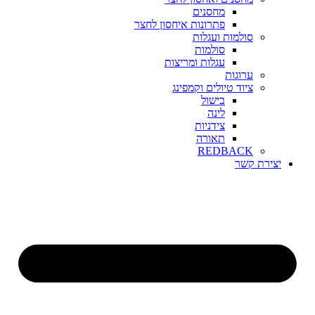
מחסנים
פתרונות איחסון לחצר
סולמות ועגלות
סולמות
עגלות ומריצות
ערוגות
ציוד טיולים וקמפינג
בישול
לינה
צידניות
תאורה
REDBACK
יצירת קשר