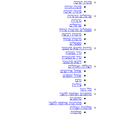
פינות ישיבה
פינות זוגיות
פינות ישיבה
ערסלים ונדנדות
נדנדות
ערסלים
ספסלים ומיטות שיזוף
מיטות רביצה
מיטות שיזוף
ספסלים
גדרות ודשא סינטטי
גדר במבוק
גדר סינטטית
דשא סינטטי
הצללה ואוהלים
אוהל אירועים
אוהל קמפינג
גזיבו
ציליות
כלי גינון
מחסנים ואחסון לחצר
מחסנים
פתרונות איחסון לחצר
סולמות ועגלות
סולמות