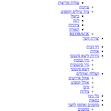
עגלות ומריצות
ערוגות
ציוד טיולים וקמפינג
בישול
לינה
צידניות
תאורה
REDBACK
יצירת קשר
דף הבית
אודות
גדרות ודשא סינטטי
גדר במבוק
גדר סינטטית
דשא סינטטי
הצללה ואוהלים
אוהל אירועים
אוהל קמפינג
גזיבו
ציליות
כלי גינון
כסאות
מחסנים ואחסון לחצר
מחסנים