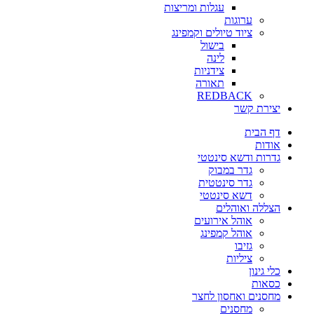
עגלות ומריצות
ערוגות
ציוד טיולים וקמפינג
בישול
לינה
צידניות
תאורה
REDBACK
יצירת קשר
דף הבית
אודות
גדרות ודשא סינטטי
גדר במבוק
גדר סינטטית
דשא סינטטי
הצללה ואוהלים
אוהל אירועים
אוהל קמפינג
גזיבו
ציליות
כלי גינון
כסאות
מחסנים ואחסון לחצר
מחסנים