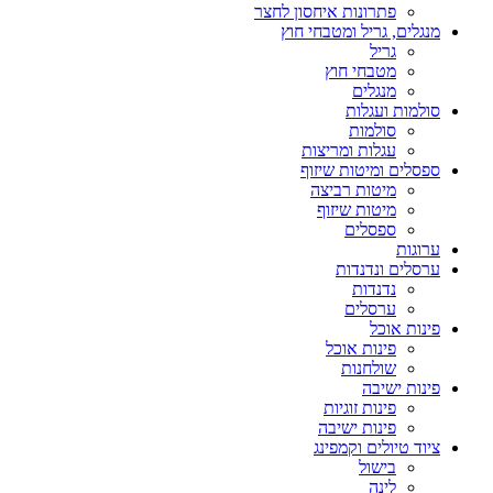
פתרונות איחסון לחצר
מנגלים, גריל ומטבחי חוץ
גריל
מטבחי חוץ
מנגלים
סולמות ועגלות
סולמות
עגלות ומריצות
ספסלים ומיטות שיזוף
מיטות רביצה
מיטות שיזוף
ספסלים
ערוגות
ערסלים ונדנדות
נדנדות
ערסלים
פינות אוכל
פינות אוכל
שולחנות
פינות ישיבה
פינות זוגיות
פינות ישיבה
ציוד טיולים וקמפינג
בישול
לינה