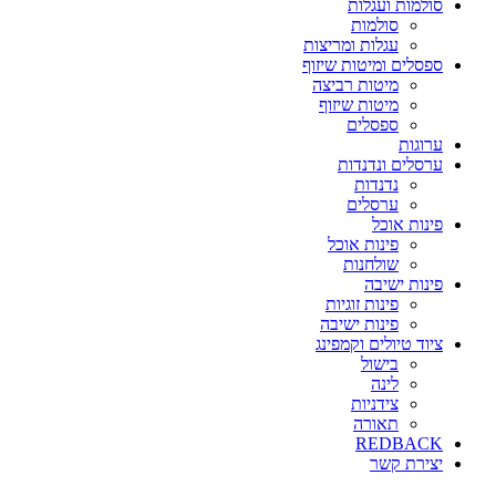
סולמות ועגלות
סולמות
עגלות ומריצות
ספסלים ומיטות שיזוף
מיטות רביצה
מיטות שיזוף
ספסלים
ערוגות
ערסלים ונדנדות
נדנדות
ערסלים
פינות אוכל
פינות אוכל
שולחנות
פינות ישיבה
פינות זוגיות
פינות ישיבה
ציוד טיולים וקמפינג
בישול
לינה
צידניות
תאורה
REDBACK
יצירת קשר