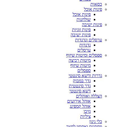
כסאות
פינות אוכל
פינות אוכל
שולחנות
פינות ישיבה
פינות זוגיות
פינות ישיבה
ערסלים ונדנדות
נדנדות
ערסלים
ספסלים ומיטות שיזוף
מיטות רביצה
מיטות שיזוף
ספסלים
גדרות ודשא סינטטי
גדר במבוק
גדר סינטטית
דשא סינטטי
הצללה ואוהלים
אוהל אירועים
אוהל קמפינג
גזיבו
ציליות
כלי גינון
מחסנים ואחסון לחצר