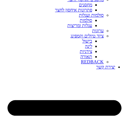
מחסנים
פתרונות איחסון לחצר
סולמות ועגלות
סולמות
עגלות ומריצות
ערוגות
ציוד טיולים וקמפינג
בישול
לינה
צידניות
תאורה
REDBACK
יצירת קשר