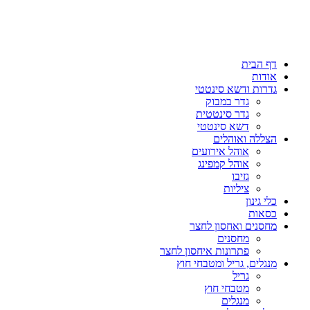
דף הבית
אודות
גדרות ודשא סינטטי
גדר במבוק
גדר סינטטית
דשא סינטטי
הצללה ואוהלים
אוהל אירועים
אוהל קמפינג
גזיבו
ציליות
כלי גינון
כסאות
מחסנים ואחסון לחצר
מחסנים
פתרונות איחסון לחצר
מנגלים, גריל ומטבחי חוץ
גריל
מטבחי חוץ
מנגלים