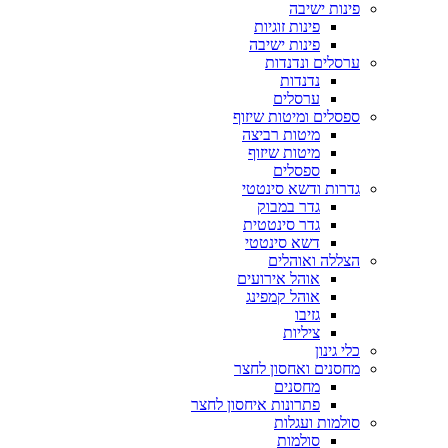
פינות ישיבה
פינות זוגיות
פינות ישיבה
ערסלים ונדנדות
נדנדות
ערסלים
ספסלים ומיטות שיזוף
מיטות רביצה
מיטות שיזוף
ספסלים
גדרות ודשא סינטטי
גדר במבוק
גדר סינטטית
דשא סינטטי
הצללה ואוהלים
אוהל אירועים
אוהל קמפינג
גזיבו
ציליות
כלי גינון
מחסנים ואחסון לחצר
מחסנים
פתרונות איחסון לחצר
סולמות ועגלות
סולמות