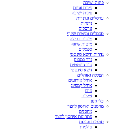
פינות ישיבה
פינות זוגיות
פינות ישיבה
ערסלים ונדנדות
נדנדות
ערסלים
ספסלים ומיטות שיזוף
מיטות רביצה
מיטות שיזוף
ספסלים
גדרות ודשא סינטטי
גדר במבוק
גדר סינטטית
דשא סינטטי
הצללה ואוהלים
אוהל אירועים
אוהל קמפינג
גזיבו
ציליות
כלי גינון
מחסנים ואחסון לחצר
מחסנים
פתרונות איחסון לחצר
סולמות ועגלות
סולמות