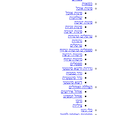
כסאות
פינות אוכל
פינות אוכל
שולחנות
פינות ישיבה
פינות זוגיות
פינות ישיבה
ערסלים ונדנדות
נדנדות
ערסלים
ספסלים ומיטות שיזוף
מיטות רביצה
מיטות שיזוף
ספסלים
גדרות ודשא סינטטי
גדר במבוק
גדר סינטטית
דשא סינטטי
הצללה ואוהלים
אוהל אירועים
אוהל קמפינג
גזיבו
ציליות
כלי גינון
מחסנים ואחסון לחצר