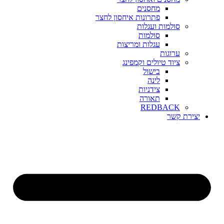
מחסנים
פתרונות איחסון לחצר
סולמות ועגלות
סולמות
עגלות ומריצות
ערוגות
ציוד טיולים וקמפינג
בישול
לינה
צידניות
תאורה
REDBACK
יצירת קשר