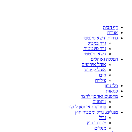
דף הבית
אודות
גדרות ודשא סינטטי
גדר במבוק
גדר סינטטית
דשא סינטטי
הצללה ואוהלים
אוהל אירועים
אוהל קמפינג
גזיבו
ציליות
כלי גינון
כסאות
מחסנים ואחסון לחצר
מחסנים
פתרונות איחסון לחצר
מנגלים, גריל ומטבחי חוץ
גריל
מטבחי חוץ
מנגלים