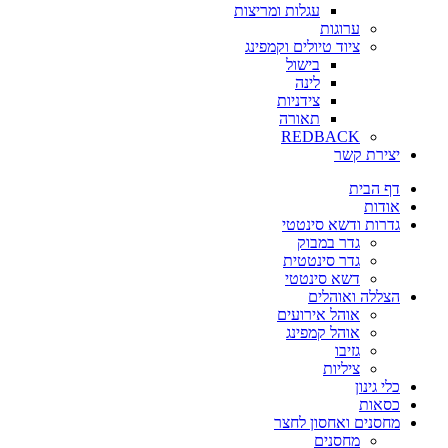
עגלות ומריצות
ערוגות
ציוד טיולים וקמפינג
בישול
לינה
צידניות
תאורה
REDBACK
יצירת קשר
דף הבית
אודות
גדרות ודשא סינטטי
גדר במבוק
גדר סינטטית
דשא סינטטי
הצללה ואוהלים
אוהל אירועים
אוהל קמפינג
גזיבו
ציליות
כלי גינון
כסאות
מחסנים ואחסון לחצר
מחסנים