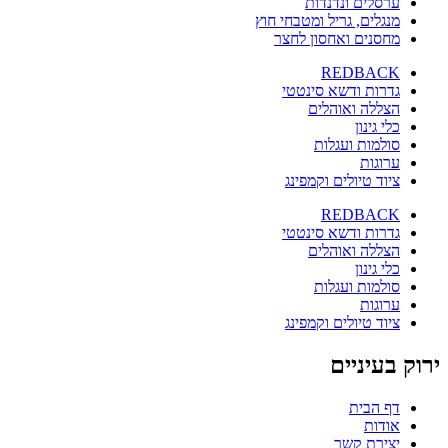
ערסלים ונדנדות
מנגלים, גריל ומטבחי חוץ
מחסנים ואחסון לחצר
REDBACK
גדרות ודשא סינטטי
הצללה ואוהלים
כלי גינון
סולמות ועגלות
ערוגות
ציוד טיולים וקמפינג
REDBACK
גדרות ודשא סינטטי
הצללה ואוהלים
כלי גינון
סולמות ועגלות
ערוגות
ציוד טיולים וקמפינג
ירוק בעיניים
דף הבית
אודות
יצירת קשר