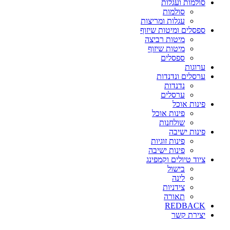
סולמות ועגלות
סולמות
עגלות ומריצות
ספסלים ומיטות שיזוף
מיטות רביצה
מיטות שיזוף
ספסלים
ערוגות
ערסלים ונדנדות
נדנדות
ערסלים
פינות אוכל
פינות אוכל
שולחנות
פינות ישיבה
פינות זוגיות
פינות ישיבה
ציוד טיולים וקמפינג
בישול
לינה
צידניות
תאורה
REDBACK
יצירת קשר