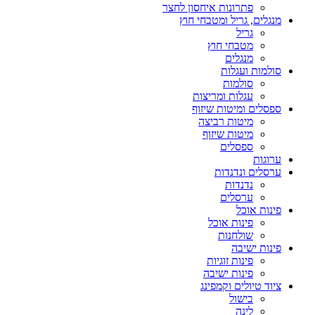
פתרונות איחסון לחצר
מנגלים, גריל ומטבחי חוץ
גריל
מטבחי חוץ
מנגלים
סולמות ועגלות
סולמות
עגלות ומריצות
ספסלים ומיטות שיזוף
מיטות רביצה
מיטות שיזוף
ספסלים
ערוגות
ערסלים ונדנדות
נדנדות
ערסלים
פינות אוכל
פינות אוכל
שולחנות
פינות ישיבה
פינות זוגיות
פינות ישיבה
ציוד טיולים וקמפינג
בישול
לינה