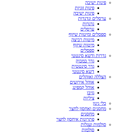
פינות ישיבה
פינות זוגיות
פינות ישיבה
ערסלים ונדנדות
נדנדות
ערסלים
ספסלים ומיטות שיזוף
מיטות רביצה
מיטות שיזוף
ספסלים
גדרות ודשא סינטטי
גדר במבוק
גדר סינטטית
דשא סינטטי
הצללה ואוהלים
אוהל אירועים
אוהל קמפינג
גזיבו
ציליות
כלי גינון
מחסנים ואחסון לחצר
מחסנים
פתרונות איחסון לחצר
סולמות ועגלות
סולמות