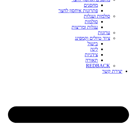
מחסנים
פתרונות איחסון לחצר
סולמות ועגלות
סולמות
עגלות ומריצות
ערוגות
ציוד טיולים וקמפינג
בישול
לינה
צידניות
תאורה
REDBACK
יצירת קשר