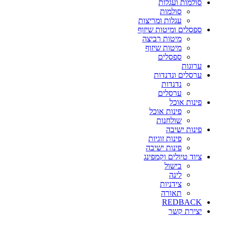
סולמות ועגלות
סולמות
עגלות ומריצות
ספסלים ומיטות שיזוף
מיטות רביצה
מיטות שיזוף
ספסלים
ערוגות
ערסלים ונדנדות
נדנדות
ערסלים
פינות אוכל
פינות אוכל
שולחנות
פינות ישיבה
פינות זוגיות
פינות ישיבה
ציוד טיולים וקמפינג
בישול
לינה
צידניות
תאורה
REDBACK
יצירת קשר