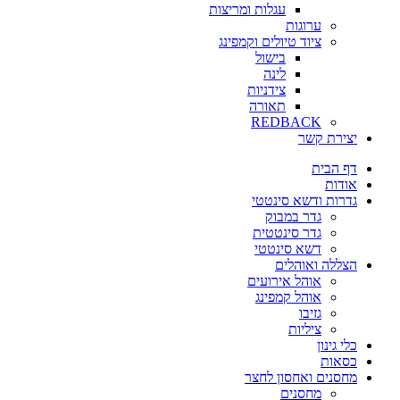
עגלות ומריצות
ערוגות
ציוד טיולים וקמפינג
בישול
לינה
צידניות
תאורה
REDBACK
יצירת קשר
דף הבית
אודות
גדרות ודשא סינטטי
גדר במבוק
גדר סינטטית
דשא סינטטי
הצללה ואוהלים
אוהל אירועים
אוהל קמפינג
גזיבו
ציליות
כלי גינון
כסאות
מחסנים ואחסון לחצר
מחסנים