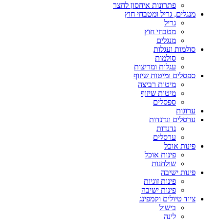
פתרונות איחסון לחצר
מנגלים, גריל ומטבחי חוץ
גריל
מטבחי חוץ
מנגלים
סולמות ועגלות
סולמות
עגלות ומריצות
ספסלים ומיטות שיזוף
מיטות רביצה
מיטות שיזוף
ספסלים
ערוגות
ערסלים ונדנדות
נדנדות
ערסלים
פינות אוכל
פינות אוכל
שולחנות
פינות ישיבה
פינות זוגיות
פינות ישיבה
ציוד טיולים וקמפינג
בישול
לינה