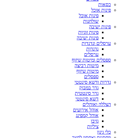
כסאות
פינות אוכל
פינות אוכל
שולחנות
פינות ישיבה
פינות זוגיות
פינות ישיבה
ערסלים ונדנדות
נדנדות
ערסלים
ספסלים ומיטות שיזוף
מיטות רביצה
מיטות שיזוף
ספסלים
גדרות ודשא סינטטי
גדר במבוק
גדר סינטטית
דשא סינטטי
הצללה ואוהלים
אוהל אירועים
אוהל קמפינג
גזיבו
ציליות
כלי גינון
מחסנים ואחסון לחצר