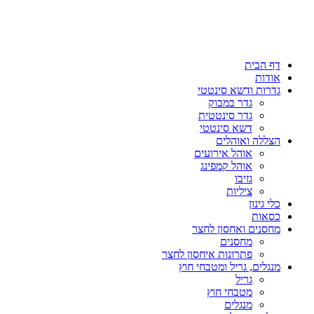
דף הבית
אודות
גדרות ודשא סינטטי
גדר במבוק
גדר סינטטית
דשא סינטטי
הצללה ואוהלים
אוהל אירועים
אוהל קמפינג
גזיבו
ציליות
כלי גינון
כסאות
מחסנים ואחסון לחצר
מחסנים
פתרונות איחסון לחצר
מנגלים, גריל ומטבחי חוץ
גריל
מטבחי חוץ
מנגלים