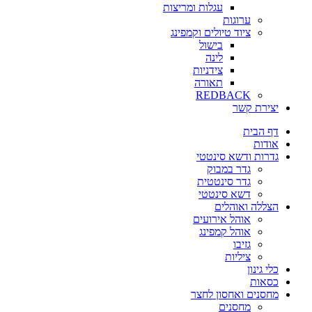
עגלות ומריצות
ערוגות
ציוד טיולים וקמפינג
בישול
לינה
צידניות
תאורה
REDBACK
יצירת קשר
דף הבית
אודות
גדרות ודשא סינטטי
גדר במבוק
גדר סינטטית
דשא סינטטי
הצללה ואוהלים
אוהל אירועים
אוהל קמפינג
גזיבו
ציליות
כלי גינון
כסאות
מחסנים ואחסון לחצר
מחסנים