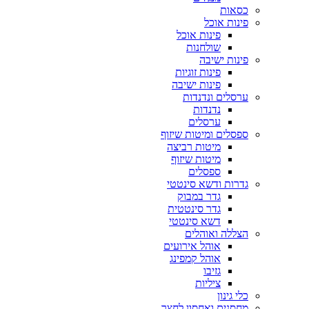
כסאות
פינות אוכל
פינות אוכל
שולחנות
פינות ישיבה
פינות זוגיות
פינות ישיבה
ערסלים ונדנדות
נדנדות
ערסלים
ספסלים ומיטות שיזוף
מיטות רביצה
מיטות שיזוף
ספסלים
גדרות ודשא סינטטי
גדר במבוק
גדר סינטטית
דשא סינטטי
הצללה ואוהלים
אוהל אירועים
אוהל קמפינג
גזיבו
ציליות
כלי גינון
מחסנים ואחסון לחצר