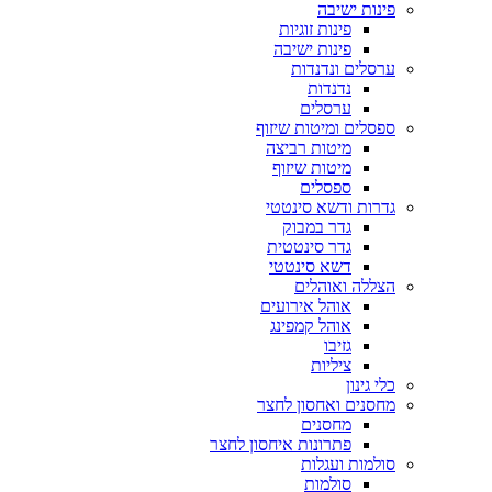
פינות ישיבה
פינות זוגיות
פינות ישיבה
ערסלים ונדנדות
נדנדות
ערסלים
ספסלים ומיטות שיזוף
מיטות רביצה
מיטות שיזוף
ספסלים
גדרות ודשא סינטטי
גדר במבוק
גדר סינטטית
דשא סינטטי
הצללה ואוהלים
אוהל אירועים
אוהל קמפינג
גזיבו
ציליות
כלי גינון
מחסנים ואחסון לחצר
מחסנים
פתרונות איחסון לחצר
סולמות ועגלות
סולמות