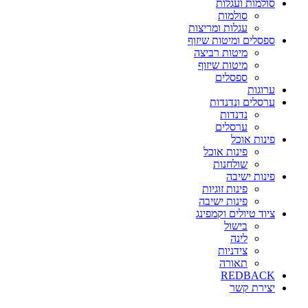
סולמות ועגלות
סולמות
עגלות ומריצות
ספסלים ומיטות שיזוף
מיטות רביצה
מיטות שיזוף
ספסלים
ערוגות
ערסלים ונדנדות
נדנדות
ערסלים
פינות אוכל
פינות אוכל
שולחנות
פינות ישיבה
פינות זוגיות
פינות ישיבה
ציוד טיולים וקמפינג
בישול
לינה
צידניות
תאורה
REDBACK
יצירת קשר