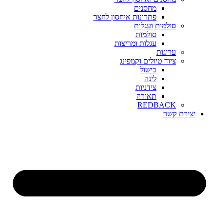
מחסנים
פתרונות איחסון לחצר
סולמות ועגלות
סולמות
עגלות ומריצות
ערוגות
ציוד טיולים וקמפינג
בישול
לינה
צידניות
תאורה
REDBACK
יצירת קשר