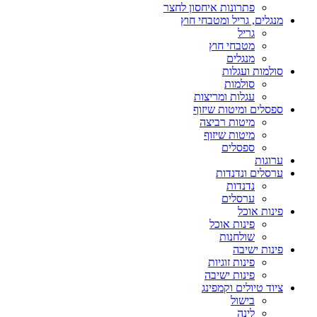
פתרונות איחסון לחצר
מנגלים, גריל ומטבחי חוץ
גריל
מטבחי חוץ
מנגלים
סולמות ועגלות
סולמות
עגלות ומריצות
ספסלים ומיטות שיזוף
מיטות רביצה
מיטות שיזוף
ספסלים
ערוגות
ערסלים ונדנדות
נדנדות
ערסלים
פינות אוכל
פינות אוכל
שולחנות
פינות ישיבה
פינות זוגיות
פינות ישיבה
ציוד טיולים וקמפינג
בישול
לינה