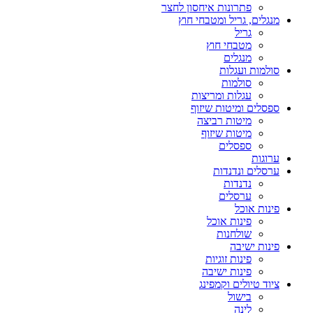
פתרונות איחסון לחצר
מנגלים, גריל ומטבחי חוץ
גריל
מטבחי חוץ
מנגלים
סולמות ועגלות
סולמות
עגלות ומריצות
ספסלים ומיטות שיזוף
מיטות רביצה
מיטות שיזוף
ספסלים
ערוגות
ערסלים ונדנדות
נדנדות
ערסלים
פינות אוכל
פינות אוכל
שולחנות
פינות ישיבה
פינות זוגיות
פינות ישיבה
ציוד טיולים וקמפינג
בישול
לינה