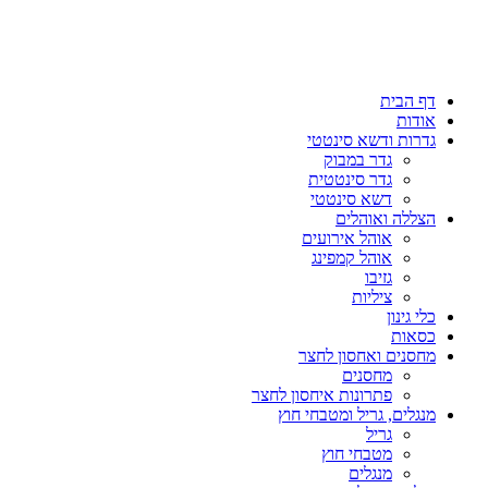
דף הבית
אודות
גדרות ודשא סינטטי
גדר במבוק
גדר סינטטית
דשא סינטטי
הצללה ואוהלים
אוהל אירועים
אוהל קמפינג
גזיבו
ציליות
כלי גינון
כסאות
מחסנים ואחסון לחצר
מחסנים
פתרונות איחסון לחצר
מנגלים, גריל ומטבחי חוץ
גריל
מטבחי חוץ
מנגלים