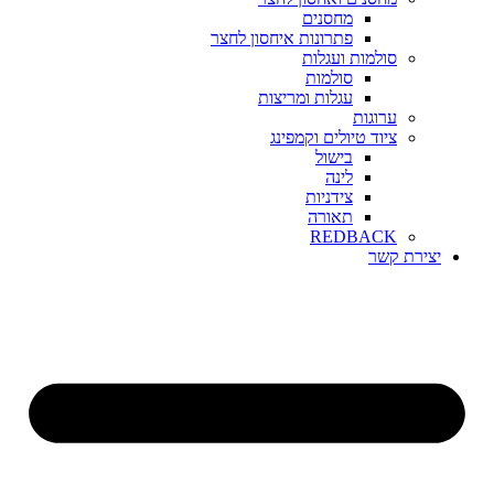
מחסנים
פתרונות איחסון לחצר
סולמות ועגלות
סולמות
עגלות ומריצות
ערוגות
ציוד טיולים וקמפינג
בישול
לינה
צידניות
תאורה
REDBACK
יצירת קשר