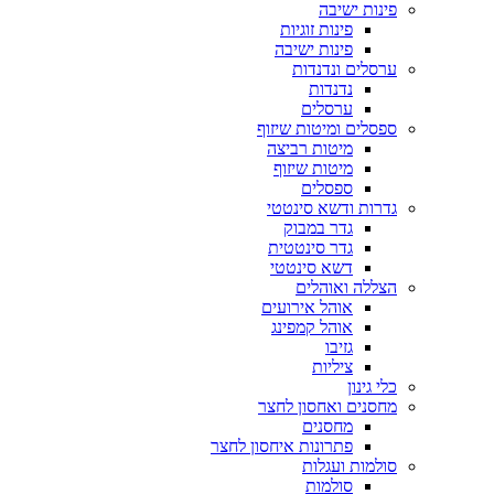
פינות ישיבה
פינות זוגיות
פינות ישיבה
ערסלים ונדנדות
נדנדות
ערסלים
ספסלים ומיטות שיזוף
מיטות רביצה
מיטות שיזוף
ספסלים
גדרות ודשא סינטטי
גדר במבוק
גדר סינטטית
דשא סינטטי
הצללה ואוהלים
אוהל אירועים
אוהל קמפינג
גזיבו
ציליות
כלי גינון
מחסנים ואחסון לחצר
מחסנים
פתרונות איחסון לחצר
סולמות ועגלות
סולמות