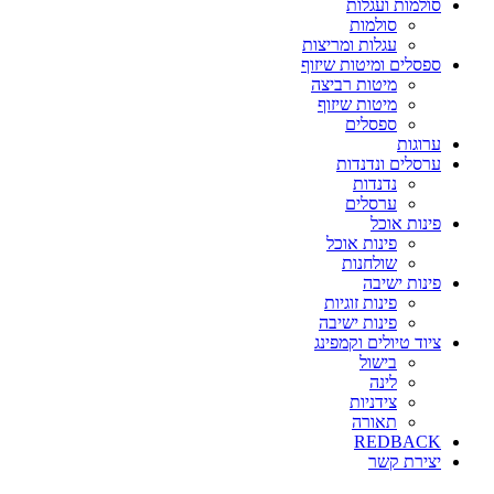
סולמות ועגלות
סולמות
עגלות ומריצות
ספסלים ומיטות שיזוף
מיטות רביצה
מיטות שיזוף
ספסלים
ערוגות
ערסלים ונדנדות
נדנדות
ערסלים
פינות אוכל
פינות אוכל
שולחנות
פינות ישיבה
פינות זוגיות
פינות ישיבה
ציוד טיולים וקמפינג
בישול
לינה
צידניות
תאורה
REDBACK
יצירת קשר