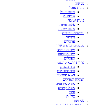
כסאות
פינות אוכל
פינות אוכל
שולחנות
פינות ישיבה
פינות זוגיות
פינות ישיבה
ערסלים ונדנדות
נדנדות
ערסלים
ספסלים ומיטות שיזוף
מיטות רביצה
מיטות שיזוף
ספסלים
גדרות ודשא סינטטי
גדר במבוק
גדר סינטטית
דשא סינטטי
הצללה ואוהלים
אוהל אירועים
אוהל קמפינג
גזיבו
ציליות
כלי גינון
מחסנים ואחסון לחצר