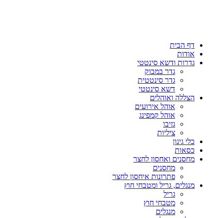
דף הבית
אודות
גדרות ודשא סינטטי
גדר במבוק
גדר סינטטית
דשא סינטטי
הצללה ואוהלים
אוהל אירועים
אוהל קמפינג
גזיבו
ציליות
כלי גינון
כסאות
מחסנים ואחסון לחצר
מחסנים
פתרונות איחסון לחצר
מנגלים, גריל ומטבחי חוץ
גריל
מטבחי חוץ
מנגלים