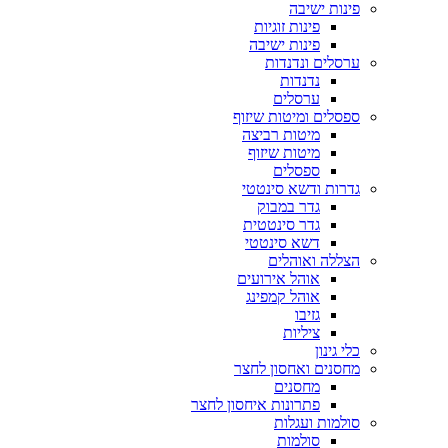
פינות ישיבה
פינות זוגיות
פינות ישיבה
ערסלים ונדנדות
נדנדות
ערסלים
ספסלים ומיטות שיזוף
מיטות רביצה
מיטות שיזוף
ספסלים
גדרות ודשא סינטטי
גדר במבוק
גדר סינטטית
דשא סינטטי
הצללה ואוהלים
אוהל אירועים
אוהל קמפינג
גזיבו
ציליות
כלי גינון
מחסנים ואחסון לחצר
מחסנים
פתרונות איחסון לחצר
סולמות ועגלות
סולמות