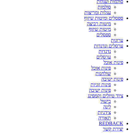
סולמות ועגלות
סולמות
עגלות ומריצות
ספסלים ומיטות שיזוף
מיטות רביצה
מיטות שיזוף
ספסלים
ערוגות
ערסלים ונדנדות
נדנדות
ערסלים
פינות אוכל
פינות אוכל
שולחנות
פינות ישיבה
פינות זוגיות
פינות ישיבה
ציוד טיולים וקמפינג
בישול
לינה
צידניות
תאורה
REDBACK
יצירת קשר