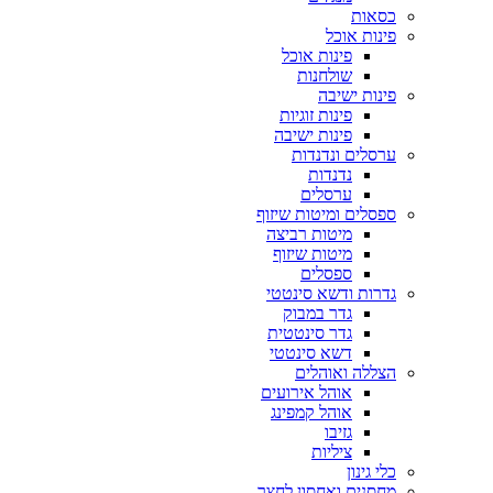
כסאות
פינות אוכל
פינות אוכל
שולחנות
פינות ישיבה
פינות זוגיות
פינות ישיבה
ערסלים ונדנדות
נדנדות
ערסלים
ספסלים ומיטות שיזוף
מיטות רביצה
מיטות שיזוף
ספסלים
גדרות ודשא סינטטי
גדר במבוק
גדר סינטטית
דשא סינטטי
הצללה ואוהלים
אוהל אירועים
אוהל קמפינג
גזיבו
ציליות
כלי גינון
מחסנים ואחסון לחצר