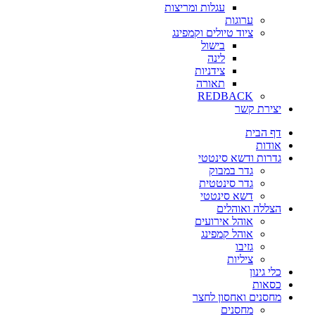
עגלות ומריצות
ערוגות
ציוד טיולים וקמפינג
בישול
לינה
צידניות
תאורה
REDBACK
יצירת קשר
דף הבית
אודות
גדרות ודשא סינטטי
גדר במבוק
גדר סינטטית
דשא סינטטי
הצללה ואוהלים
אוהל אירועים
אוהל קמפינג
גזיבו
ציליות
כלי גינון
כסאות
מחסנים ואחסון לחצר
מחסנים