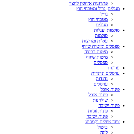
פתרונות איחסון לחצר
מנגלים, גריל ומטבחי חוץ
גריל
מטבחי חוץ
מנגלים
סולמות ועגלות
סולמות
עגלות ומריצות
ספסלים ומיטות שיזוף
מיטות רביצה
מיטות שיזוף
ספסלים
ערוגות
ערסלים ונדנדות
נדנדות
ערסלים
פינות אוכל
פינות אוכל
שולחנות
פינות ישיבה
פינות זוגיות
פינות ישיבה
ציוד טיולים וקמפינג
בישול
לינה