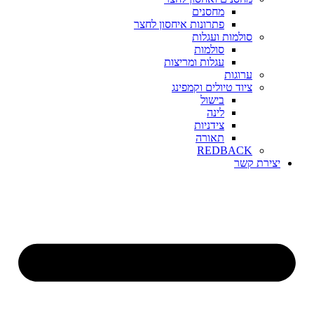
מחסנים
פתרונות איחסון לחצר
סולמות ועגלות
סולמות
עגלות ומריצות
ערוגות
ציוד טיולים וקמפינג
בישול
לינה
צידניות
תאורה
REDBACK
יצירת קשר