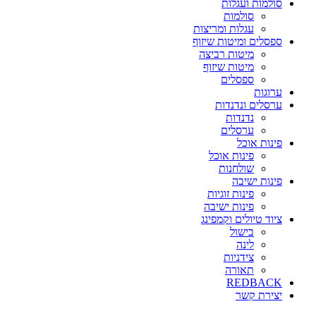
סולמות ועגלות
סולמות
עגלות ומריצות
ספסלים ומיטות שיזוף
מיטות רביצה
מיטות שיזוף
ספסלים
ערוגות
ערסלים ונדנדות
נדנדות
ערסלים
פינות אוכל
פינות אוכל
שולחנות
פינות ישיבה
פינות זוגיות
פינות ישיבה
ציוד טיולים וקמפינג
בישול
לינה
צידניות
תאורה
REDBACK
יצירת קשר