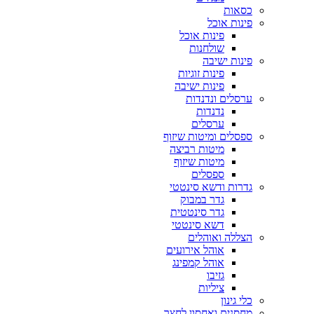
כסאות
פינות אוכל
פינות אוכל
שולחנות
פינות ישיבה
פינות זוגיות
פינות ישיבה
ערסלים ונדנדות
נדנדות
ערסלים
ספסלים ומיטות שיזוף
מיטות רביצה
מיטות שיזוף
ספסלים
גדרות ודשא סינטטי
גדר במבוק
גדר סינטטית
דשא סינטטי
הצללה ואוהלים
אוהל אירועים
אוהל קמפינג
גזיבו
ציליות
כלי גינון
מחסנים ואחסון לחצר