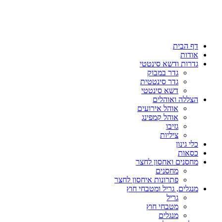
דף הבית
אודות
גדרות ודשא סינטטי
גדר במבוק
גדר סינטטית
דשא סינטטי
הצללה ואוהלים
אוהל אירועים
אוהל קמפינג
גזיבו
ציליות
כלי גינון
כסאות
מחסנים ואחסון לחצר
מחסנים
פתרונות איחסון לחצר
מנגלים, גריל ומטבחי חוץ
גריל
מטבחי חוץ
מנגלים