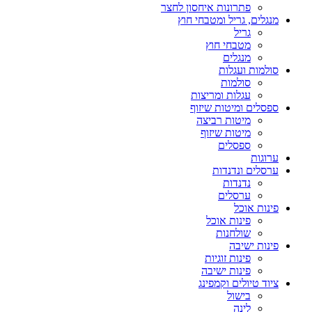
פתרונות איחסון לחצר
מנגלים, גריל ומטבחי חוץ
גריל
מטבחי חוץ
מנגלים
סולמות ועגלות
סולמות
עגלות ומריצות
ספסלים ומיטות שיזוף
מיטות רביצה
מיטות שיזוף
ספסלים
ערוגות
ערסלים ונדנדות
נדנדות
ערסלים
פינות אוכל
פינות אוכל
שולחנות
פינות ישיבה
פינות זוגיות
פינות ישיבה
ציוד טיולים וקמפינג
בישול
לינה