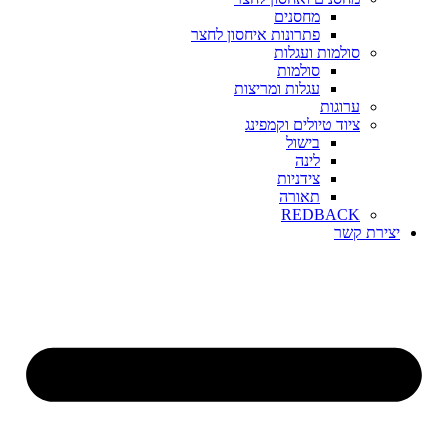
מחסנים
פתרונות איחסון לחצר
סולמות ועגלות
סולמות
עגלות ומריצות
ערוגות
ציוד טיולים וקמפינג
בישול
לינה
צידניות
תאורה
REDBACK
יצירת קשר