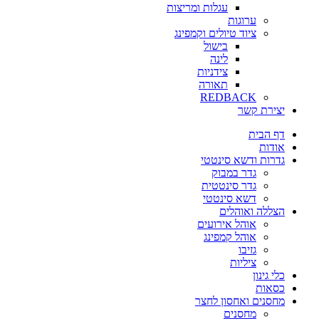
עגלות ומריצות
ערוגות
ציוד טיולים וקמפינג
בישול
לינה
צידניות
תאורה
REDBACK
יצירת קשר
דף הבית
אודות
גדרות ודשא סינטטי
גדר במבוק
גדר סינטטית
דשא סינטטי
הצללה ואוהלים
אוהל אירועים
אוהל קמפינג
גזיבו
ציליות
כלי גינון
כסאות
מחסנים ואחסון לחצר
מחסנים