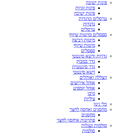
פינות ישיבה
פינות זוגיות
פינות ישיבה
ערסלים ונדנדות
נדנדות
ערסלים
ספסלים ומיטות שיזוף
מיטות רביצה
מיטות שיזוף
ספסלים
גדרות ודשא סינטטי
גדר במבוק
גדר סינטטית
דשא סינטטי
הצללה ואוהלים
אוהל אירועים
אוהל קמפינג
גזיבו
ציליות
כלי גינון
מחסנים ואחסון לחצר
מחסנים
פתרונות איחסון לחצר
סולמות ועגלות
סולמות