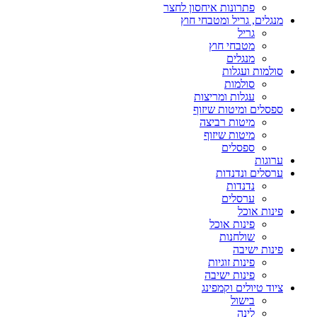
פתרונות איחסון לחצר
מנגלים, גריל ומטבחי חוץ
גריל
מטבחי חוץ
מנגלים
סולמות ועגלות
סולמות
עגלות ומריצות
ספסלים ומיטות שיזוף
מיטות רביצה
מיטות שיזוף
ספסלים
ערוגות
ערסלים ונדנדות
נדנדות
ערסלים
פינות אוכל
פינות אוכל
שולחנות
פינות ישיבה
פינות זוגיות
פינות ישיבה
ציוד טיולים וקמפינג
בישול
לינה