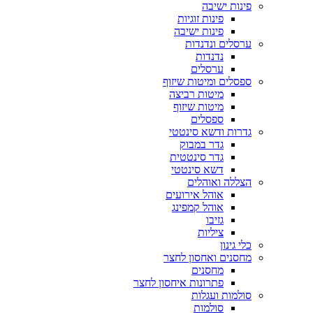
פינות ישיבה
פינות זוגיות
פינות ישיבה
ערסלים ונדנדות
נדנדות
ערסלים
ספסלים ומיטות שיזוף
מיטות רביצה
מיטות שיזוף
ספסלים
גדרות ודשא סינטטי
גדר במבוק
גדר סינטטית
דשא סינטטי
הצללה ואוהלים
אוהל אירועים
אוהל קמפינג
גזיבו
ציליות
כלי גינון
מחסנים ואחסון לחצר
מחסנים
פתרונות איחסון לחצר
סולמות ועגלות
סולמות