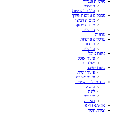
סולמות ועגלות
סולמות
עגלות ומריצות
ספסלים ומיטות שיזוף
מיטות רביצה
מיטות שיזוף
ספסלים
ערוגות
ערסלים ונדנדות
נדנדות
ערסלים
פינות אוכל
פינות אוכל
שולחנות
פינות ישיבה
פינות זוגיות
פינות ישיבה
ציוד טיולים וקמפינג
בישול
לינה
צידניות
תאורה
REDBACK
יצירת קשר