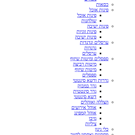
כסאות
פינות אוכל
פינות אוכל
שולחנות
פינות ישיבה
פינות זוגיות
פינות ישיבה
ערסלים ונדנדות
נדנדות
ערסלים
ספסלים ומיטות שיזוף
מיטות רביצה
מיטות שיזוף
ספסלים
גדרות ודשא סינטטי
גדר במבוק
גדר סינטטית
דשא סינטטי
הצללה ואוהלים
אוהל אירועים
אוהל קמפינג
גזיבו
ציליות
כלי גינון
מחסנים ואחסון לחצר