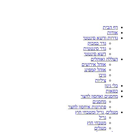
דף הבית
אודות
גדרות ודשא סינטטי
גדר במבוק
גדר סינטטית
דשא סינטטי
הצללה ואוהלים
אוהל אירועים
אוהל קמפינג
גזיבו
ציליות
כלי גינון
כסאות
מחסנים ואחסון לחצר
מחסנים
פתרונות איחסון לחצר
מנגלים, גריל ומטבחי חוץ
גריל
מטבחי חוץ
מנגלים