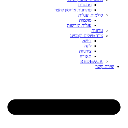
מחסנים
פתרונות איחסון לחצר
סולמות ועגלות
סולמות
עגלות ומריצות
ערוגות
ציוד טיולים וקמפינג
בישול
לינה
צידניות
תאורה
REDBACK
יצירת קשר