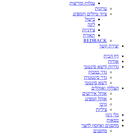
עגלות ומריצות
ערוגות
ציוד טיולים וקמפינג
בישול
לינה
צידניות
תאורה
REDBACK
יצירת קשר
דף הבית
אודות
גדרות ודשא סינטטי
גדר במבוק
גדר סינטטית
דשא סינטטי
הצללה ואוהלים
אוהל אירועים
אוהל קמפינג
גזיבו
ציליות
כלי גינון
כסאות
מחסנים ואחסון לחצר
מחסנים