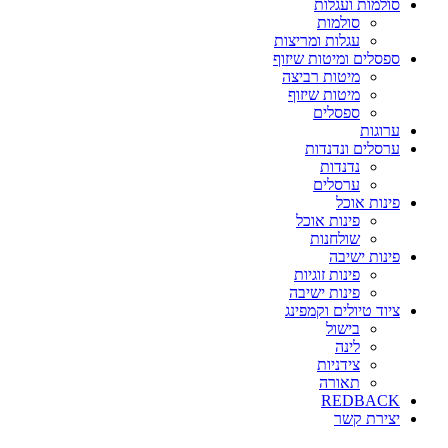
סולמות ועגלות
סולמות
עגלות ומריצות
ספסלים ומיטות שיזוף
מיטות רביצה
מיטות שיזוף
ספסלים
ערוגות
ערסלים ונדנדות
נדנדות
ערסלים
פינות אוכל
פינות אוכל
שולחנות
פינות ישיבה
פינות זוגיות
פינות ישיבה
ציוד טיולים וקמפינג
בישול
לינה
צידניות
תאורה
REDBACK
יצירת קשר