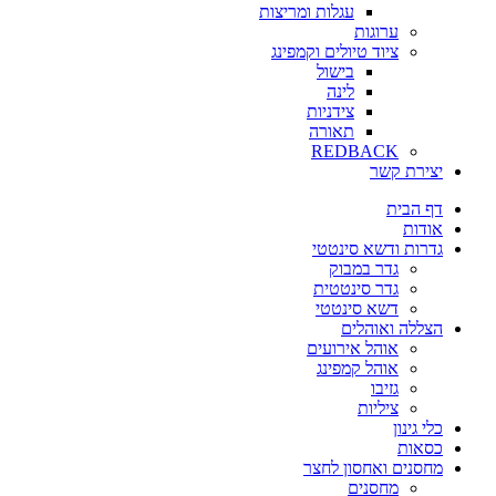
עגלות ומריצות
ערוגות
ציוד טיולים וקמפינג
בישול
לינה
צידניות
תאורה
REDBACK
יצירת קשר
דף הבית
אודות
גדרות ודשא סינטטי
גדר במבוק
גדר סינטטית
דשא סינטטי
הצללה ואוהלים
אוהל אירועים
אוהל קמפינג
גזיבו
ציליות
כלי גינון
כסאות
מחסנים ואחסון לחצר
מחסנים