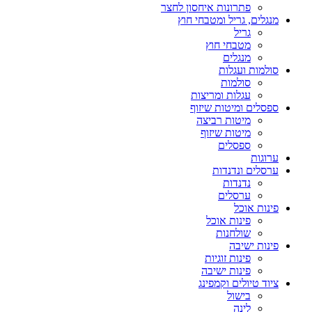
פתרונות איחסון לחצר
מנגלים, גריל ומטבחי חוץ
גריל
מטבחי חוץ
מנגלים
סולמות ועגלות
סולמות
עגלות ומריצות
ספסלים ומיטות שיזוף
מיטות רביצה
מיטות שיזוף
ספסלים
ערוגות
ערסלים ונדנדות
נדנדות
ערסלים
פינות אוכל
פינות אוכל
שולחנות
פינות ישיבה
פינות זוגיות
פינות ישיבה
ציוד טיולים וקמפינג
בישול
לינה