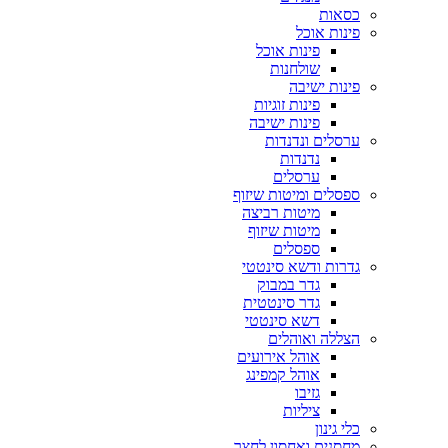
כסאות
פינות אוכל
פינות אוכל
שולחנות
פינות ישיבה
פינות זוגיות
פינות ישיבה
ערסלים ונדנדות
נדנדות
ערסלים
ספסלים ומיטות שיזוף
מיטות רביצה
מיטות שיזוף
ספסלים
גדרות ודשא סינטטי
גדר במבוק
גדר סינטטית
דשא סינטטי
הצללה ואוהלים
אוהל אירועים
אוהל קמפינג
גזיבו
ציליות
כלי גינון
מחסנים ואחסון לחצר