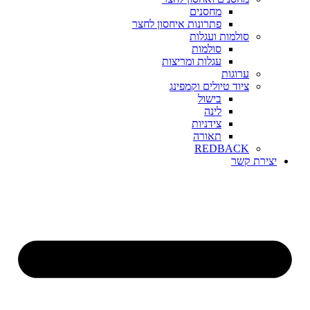
מחסנים
פתרונות איחסון לחצר
סולמות ועגלות
סולמות
עגלות ומריצות
ערוגות
ציוד טיולים וקמפינג
בישול
לינה
צידניות
תאורה
REDBACK
יצירת קשר