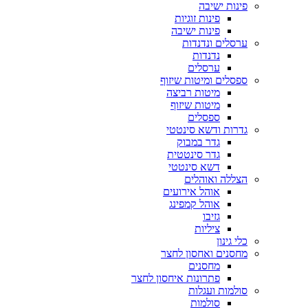
פינות ישיבה
פינות זוגיות
פינות ישיבה
ערסלים ונדנדות
נדנדות
ערסלים
ספסלים ומיטות שיזוף
מיטות רביצה
מיטות שיזוף
ספסלים
גדרות ודשא סינטטי
גדר במבוק
גדר סינטטית
דשא סינטטי
הצללה ואוהלים
אוהל אירועים
אוהל קמפינג
גזיבו
ציליות
כלי גינון
מחסנים ואחסון לחצר
מחסנים
פתרונות איחסון לחצר
סולמות ועגלות
סולמות