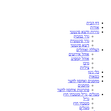
דף הבית
אודות
גדרות ודשא סינטטי
גדר במבוק
גדר סינטטית
דשא סינטטי
הצללה ואוהלים
אוהל אירועים
אוהל קמפינג
גזיבו
ציליות
כלי גינון
כסאות
מחסנים ואחסון לחצר
מחסנים
פתרונות איחסון לחצר
מנגלים, גריל ומטבחי חוץ
גריל
מטבחי חוץ
מנגלים