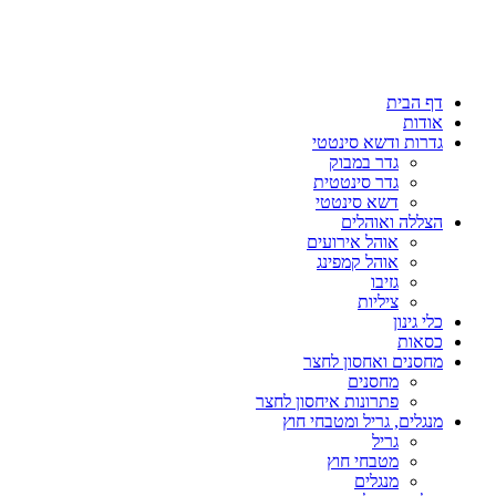
דף הבית
אודות
גדרות ודשא סינטטי
גדר במבוק
גדר סינטטית
דשא סינטטי
הצללה ואוהלים
אוהל אירועים
אוהל קמפינג
גזיבו
ציליות
כלי גינון
כסאות
מחסנים ואחסון לחצר
מחסנים
פתרונות איחסון לחצר
מנגלים, גריל ומטבחי חוץ
גריל
מטבחי חוץ
מנגלים