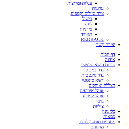
עגלות ומריצות
ערוגות
ציוד טיולים וקמפינג
בישול
לינה
צידניות
תאורה
REDBACK
יצירת קשר
דף הבית
אודות
גדרות ודשא סינטטי
גדר במבוק
גדר סינטטית
דשא סינטטי
הצללה ואוהלים
אוהל אירועים
אוהל קמפינג
גזיבו
ציליות
כלי גינון
כסאות
מחסנים ואחסון לחצר
מחסנים