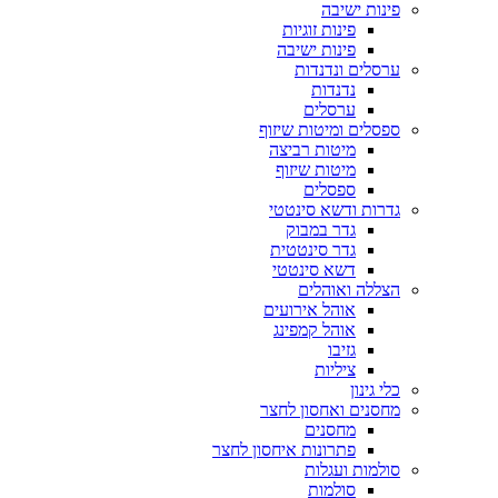
פינות ישיבה
פינות זוגיות
פינות ישיבה
ערסלים ונדנדות
נדנדות
ערסלים
ספסלים ומיטות שיזוף
מיטות רביצה
מיטות שיזוף
ספסלים
גדרות ודשא סינטטי
גדר במבוק
גדר סינטטית
דשא סינטטי
הצללה ואוהלים
אוהל אירועים
אוהל קמפינג
גזיבו
ציליות
כלי גינון
מחסנים ואחסון לחצר
מחסנים
פתרונות איחסון לחצר
סולמות ועגלות
סולמות