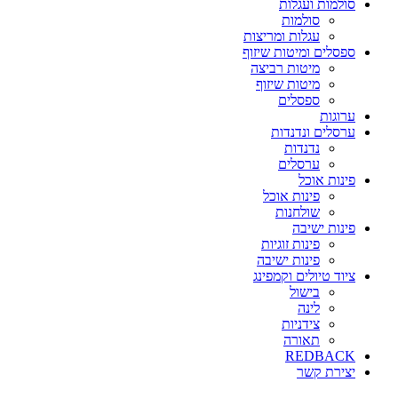
סולמות ועגלות
סולמות
עגלות ומריצות
ספסלים ומיטות שיזוף
מיטות רביצה
מיטות שיזוף
ספסלים
ערוגות
ערסלים ונדנדות
נדנדות
ערסלים
פינות אוכל
פינות אוכל
שולחנות
פינות ישיבה
פינות זוגיות
פינות ישיבה
ציוד טיולים וקמפינג
בישול
לינה
צידניות
תאורה
REDBACK
יצירת קשר