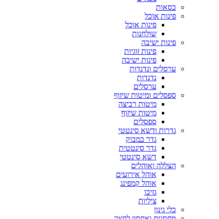
כסאות
פינות אוכל
פינות אוכל
שולחנות
פינות ישיבה
פינות זוגיות
פינות ישיבה
ערסלים ונדנדות
נדנדות
ערסלים
ספסלים ומיטות שיזוף
מיטות רביצה
מיטות שיזוף
ספסלים
גדרות ודשא סינטטי
גדר במבוק
גדר סינטטית
דשא סינטטי
הצללה ואוהלים
אוהל אירועים
אוהל קמפינג
גזיבו
ציליות
כלי גינון
מחסנים ואחסון לחצר