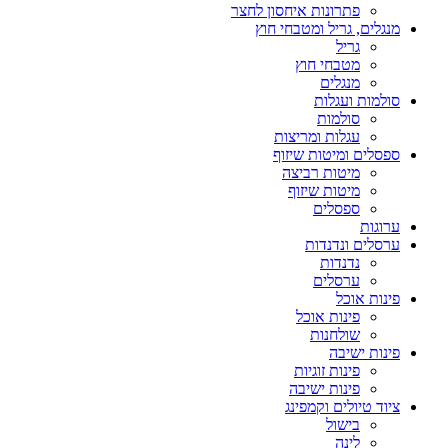
פתרונות איחסון לחצר
מנגלים, גריל ומטבחי חוץ
גריל
מטבחי חוץ
מנגלים
סולמות ועגלות
סולמות
עגלות ומריצות
ספסלים ומיטות שיזוף
מיטות רביצה
מיטות שיזוף
ספסלים
ערוגות
ערסלים ונדנדות
נדנדות
ערסלים
פינות אוכל
פינות אוכל
שולחנות
פינות ישיבה
פינות זוגיות
פינות ישיבה
ציוד טיולים וקמפינג
בישול
לינה