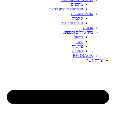
מחסנים
פתרונות איחסון לחצר
סולמות ועגלות
סולמות
עגלות ומריצות
ערוגות
ציוד טיולים וקמפינג
בישול
לינה
צידניות
תאורה
REDBACK
יצירת קשר