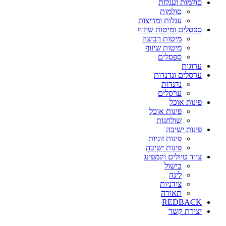
סולמות ועגלות
סולמות
עגלות ומריצות
ספסלים ומיטות שיזוף
מיטות רביצה
מיטות שיזוף
ספסלים
ערוגות
ערסלים ונדנדות
נדנדות
ערסלים
פינות אוכל
פינות אוכל
שולחנות
פינות ישיבה
פינות זוגיות
פינות ישיבה
ציוד טיולים וקמפינג
בישול
לינה
צידניות
תאורה
REDBACK
יצירת קשר