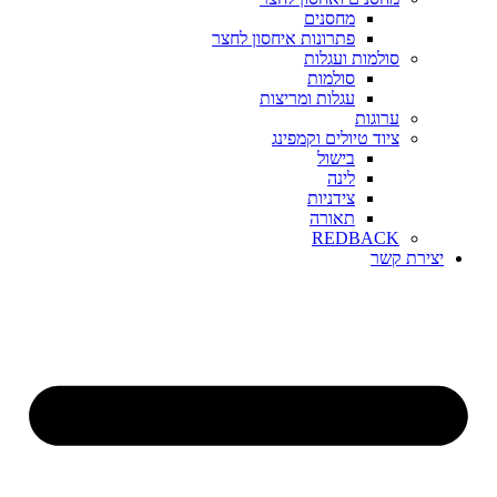
מחסנים
פתרונות איחסון לחצר
סולמות ועגלות
סולמות
עגלות ומריצות
ערוגות
ציוד טיולים וקמפינג
בישול
לינה
צידניות
תאורה
REDBACK
יצירת קשר