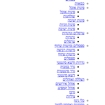
כסאות
פינות אוכל
פינות אוכל
שולחנות
פינות ישיבה
פינות זוגיות
פינות ישיבה
ערסלים ונדנדות
נדנדות
ערסלים
ספסלים ומיטות שיזוף
מיטות רביצה
מיטות שיזוף
ספסלים
גדרות ודשא סינטטי
גדר במבוק
גדר סינטטית
דשא סינטטי
הצללה ואוהלים
אוהל אירועים
אוהל קמפינג
גזיבו
ציליות
כלי גינון
מחסנים ואחסון לחצר