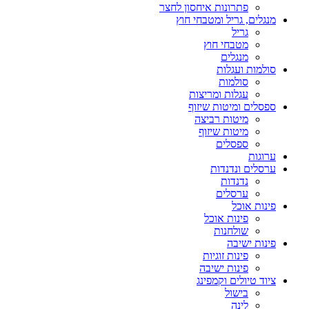
פתרונות איחסון לחצר
מנגלים, גריל ומטבחי חוץ
גריל
מטבחי חוץ
מנגלים
סולמות ועגלות
סולמות
עגלות ומריצות
ספסלים ומיטות שיזוף
מיטות רביצה
מיטות שיזוף
ספסלים
ערוגות
ערסלים ונדנדות
נדנדות
ערסלים
פינות אוכל
פינות אוכל
שולחנות
פינות ישיבה
פינות זוגיות
פינות ישיבה
ציוד טיולים וקמפינג
בישול
לינה