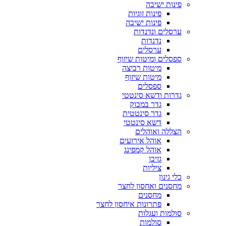
פינות ישיבה
פינות זוגיות
פינות ישיבה
ערסלים ונדנדות
נדנדות
ערסלים
ספסלים ומיטות שיזוף
מיטות רביצה
מיטות שיזוף
ספסלים
גדרות ודשא סינטטי
גדר במבוק
גדר סינטטית
דשא סינטטי
הצללה ואוהלים
אוהל אירועים
אוהל קמפינג
גזיבו
ציליות
כלי גינון
מחסנים ואחסון לחצר
מחסנים
פתרונות איחסון לחצר
סולמות ועגלות
סולמות