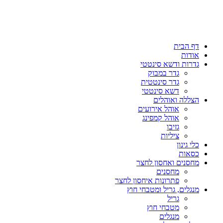
דף הבית
אודות
גדרות ודשא סינטטי
גדר במבוק
גדר סינטטית
דשא סינטטי
הצללה ואוהלים
אוהל אירועים
אוהל קמפינג
גזיבו
ציליות
כלי גינון
כסאות
מחסנים ואחסון לחצר
מחסנים
פתרונות איחסון לחצר
מנגלים, גריל ומטבחי חוץ
גריל
מטבחי חוץ
מנגלים