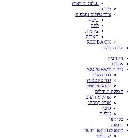
עגלות ומריצות
ערוגות
ציוד טיולים וקמפינג
בישול
לינה
צידניות
תאורה
REDBACK
יצירת קשר
דף הבית
אודות
גדרות ודשא סינטטי
גדר במבוק
גדר סינטטית
דשא סינטטי
הצללה ואוהלים
אוהל אירועים
אוהל קמפינג
גזיבו
ציליות
כלי גינון
כסאות
מחסנים ואחסון לחצר
מחסנים