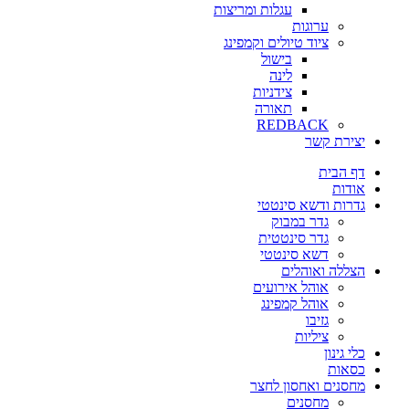
עגלות ומריצות
ערוגות
ציוד טיולים וקמפינג
בישול
לינה
צידניות
תאורה
REDBACK
יצירת קשר
דף הבית
אודות
גדרות ודשא סינטטי
גדר במבוק
גדר סינטטית
דשא סינטטי
הצללה ואוהלים
אוהל אירועים
אוהל קמפינג
גזיבו
ציליות
כלי גינון
כסאות
מחסנים ואחסון לחצר
מחסנים