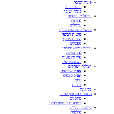
פינות ישיבה
פינות זוגיות
פינות ישיבה
ערסלים ונדנדות
נדנדות
ערסלים
ספסלים ומיטות שיזוף
מיטות רביצה
מיטות שיזוף
ספסלים
גדרות ודשא סינטטי
גדר במבוק
גדר סינטטית
דשא סינטטי
הצללה ואוהלים
אוהל אירועים
אוהל קמפינג
גזיבו
ציליות
כלי גינון
מחסנים ואחסון לחצר
מחסנים
פתרונות איחסון לחצר
סולמות ועגלות
סולמות