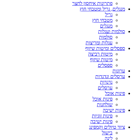
פתרונות איחסון לחצר
מנגלים, גריל ומטבחי חוץ
גריל
מטבחי חוץ
מנגלים
סולמות ועגלות
סולמות
עגלות ומריצות
ספסלים ומיטות שיזוף
מיטות רביצה
מיטות שיזוף
ספסלים
ערוגות
ערסלים ונדנדות
נדנדות
ערסלים
פינות אוכל
פינות אוכל
שולחנות
פינות ישיבה
פינות זוגיות
פינות ישיבה
ציוד טיולים וקמפינג
בישול
לינה