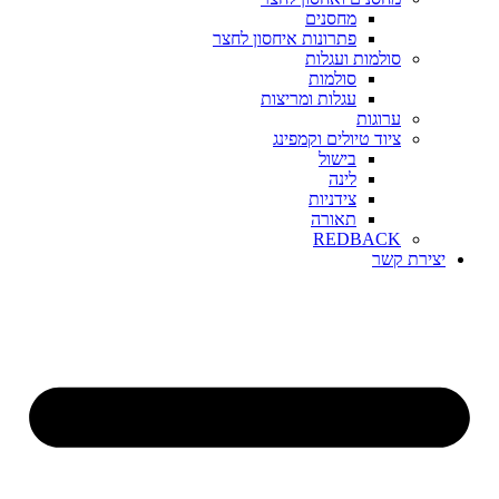
מחסנים
פתרונות איחסון לחצר
סולמות ועגלות
סולמות
עגלות ומריצות
ערוגות
ציוד טיולים וקמפינג
בישול
לינה
צידניות
תאורה
REDBACK
יצירת קשר