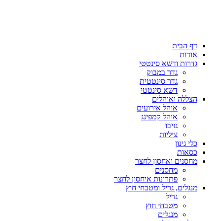
דף הבית
אודות
גדרות ודשא סינטטי
גדר במבוק
גדר סינטטית
דשא סינטטי
הצללה ואוהלים
אוהל אירועים
אוהל קמפינג
גזיבו
ציליות
כלי גינון
כסאות
מחסנים ואחסון לחצר
מחסנים
פתרונות איחסון לחצר
מנגלים, גריל ומטבחי חוץ
גריל
מטבחי חוץ
מנגלים