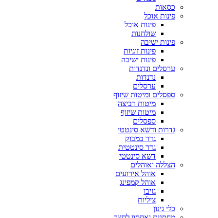
כסאות
פינות אוכל
פינות אוכל
שולחנות
פינות ישיבה
פינות זוגיות
פינות ישיבה
ערסלים ונדנדות
נדנדות
ערסלים
ספסלים ומיטות שיזוף
מיטות רביצה
מיטות שיזוף
ספסלים
גדרות ודשא סינטטי
גדר במבוק
גדר סינטטית
דשא סינטטי
הצללה ואוהלים
אוהל אירועים
אוהל קמפינג
גזיבו
ציליות
כלי גינון
מחסנים ואחסון לחצר