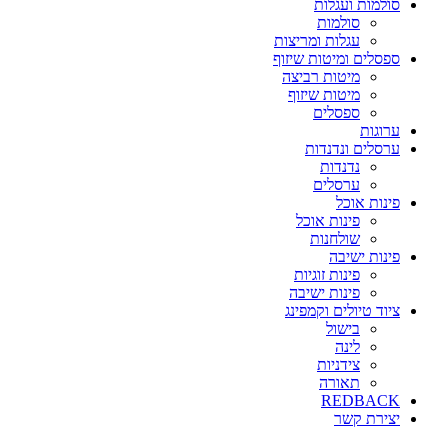
סולמות ועגלות
סולמות
עגלות ומריצות
ספסלים ומיטות שיזוף
מיטות רביצה
מיטות שיזוף
ספסלים
ערוגות
ערסלים ונדנדות
נדנדות
ערסלים
פינות אוכל
פינות אוכל
שולחנות
פינות ישיבה
פינות זוגיות
פינות ישיבה
ציוד טיולים וקמפינג
בישול
לינה
צידניות
תאורה
REDBACK
יצירת קשר