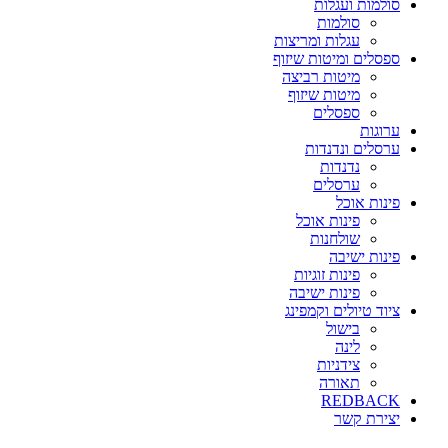
סולמות ועגלות
סולמות
עגלות ומריצות
ספסלים ומיטות שיזוף
מיטות רביצה
מיטות שיזוף
ספסלים
ערוגות
ערסלים ונדנדות
נדנדות
ערסלים
פינות אוכל
פינות אוכל
שולחנות
פינות ישיבה
פינות זוגיות
פינות ישיבה
ציוד טיולים וקמפינג
בישול
לינה
צידניות
תאורה
REDBACK
יצירת קשר