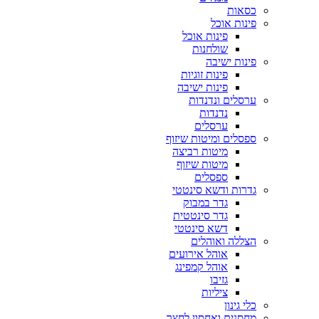
כסאות
פינות אוכל
פינות אוכל
שולחנות
פינות ישיבה
פינות זוגיות
פינות ישיבה
ערסלים ונדנדות
נדנדות
ערסלים
ספסלים ומיטות שיזוף
מיטות רביצה
מיטות שיזוף
ספסלים
גדרות ודשא סינטטי
גדר במבוק
גדר סינטטית
דשא סינטטי
הצללה ואוהלים
אוהל אירועים
אוהל קמפינג
גזיבו
ציליות
כלי גינון
מחסנים ואחסון לחצר