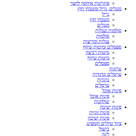
פתרונות איחסון לחצר
מנגלים, גריל ומטבחי חוץ
גריל
מטבחי חוץ
מנגלים
סולמות ועגלות
סולמות
עגלות ומריצות
ספסלים ומיטות שיזוף
מיטות רביצה
מיטות שיזוף
ספסלים
ערוגות
ערסלים ונדנדות
נדנדות
ערסלים
פינות אוכל
פינות אוכל
שולחנות
פינות ישיבה
פינות זוגיות
פינות ישיבה
ציוד טיולים וקמפינג
בישול
לינה