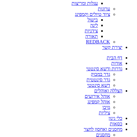
עגלות ומריצות
ערוגות
ציוד טיולים וקמפינג
בישול
לינה
צידניות
תאורה
REDBACK
יצירת קשר
דף הבית
אודות
גדרות ודשא סינטטי
גדר במבוק
גדר סינטטית
דשא סינטטי
הצללה ואוהלים
אוהל אירועים
אוהל קמפינג
גזיבו
ציליות
כלי גינון
כסאות
מחסנים ואחסון לחצר
מחסנים