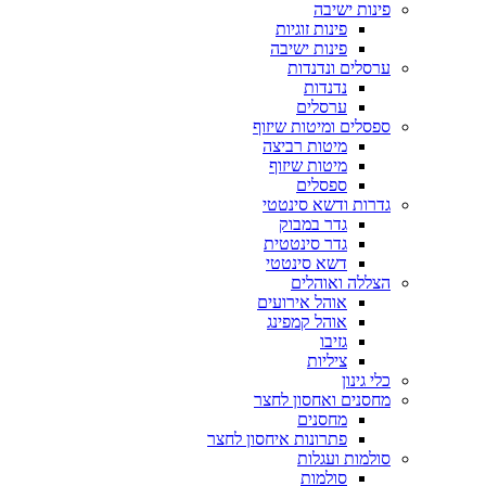
פינות ישיבה
פינות זוגיות
פינות ישיבה
ערסלים ונדנדות
נדנדות
ערסלים
ספסלים ומיטות שיזוף
מיטות רביצה
מיטות שיזוף
ספסלים
גדרות ודשא סינטטי
גדר במבוק
גדר סינטטית
דשא סינטטי
הצללה ואוהלים
אוהל אירועים
אוהל קמפינג
גזיבו
ציליות
כלי גינון
מחסנים ואחסון לחצר
מחסנים
פתרונות איחסון לחצר
סולמות ועגלות
סולמות