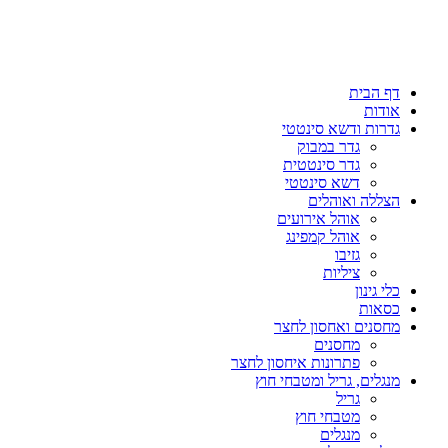
דף הבית
אודות
גדרות ודשא סינטטי
גדר במבוק
גדר סינטטית
דשא סינטטי
הצללה ואוהלים
אוהל אירועים
אוהל קמפינג
גזיבו
ציליות
כלי גינון
כסאות
מחסנים ואחסון לחצר
מחסנים
פתרונות איחסון לחצר
מנגלים, גריל ומטבחי חוץ
גריל
מטבחי חוץ
מנגלים