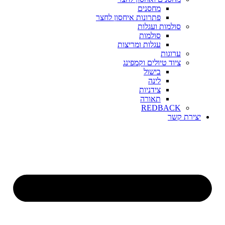
מחסנים
פתרונות איחסון לחצר
סולמות ועגלות
סולמות
עגלות ומריצות
ערוגות
ציוד טיולים וקמפינג
בישול
לינה
צידניות
תאורה
REDBACK
יצירת קשר