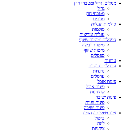
מנגלים, גריל ומטבחי חוץ
גריל
מטבחי חוץ
מנגלים
סולמות ועגלות
סולמות
עגלות ומריצות
ספסלים ומיטות שיזוף
מיטות רביצה
מיטות שיזוף
ספסלים
ערוגות
ערסלים ונדנדות
נדנדות
ערסלים
פינות אוכל
פינות אוכל
שולחנות
פינות ישיבה
פינות זוגיות
פינות ישיבה
ציוד טיולים וקמפינג
בישול
לינה
צידניות