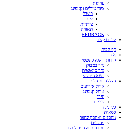
ערוגות
ציוד טיולים וקמפינג
בישול
לינה
צידניות
תאורה
REDBACK
יצירת קשר
דף הבית
אודות
גדרות ודשא סינטטי
גדר במבוק
גדר סינטטית
דשא סינטטי
הצללה ואוהלים
אוהל אירועים
אוהל קמפינג
גזיבו
ציליות
כלי גינון
כסאות
מחסנים ואחסון לחצר
מחסנים
פתרונות איחסון לחצר