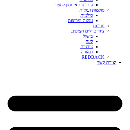
פתרונות איחסון לחצר
סולמות ועגלות
סולמות
עגלות ומריצות
ערוגות
ציוד טיולים וקמפינג
בישול
לינה
צידניות
תאורה
REDBACK
יצירת קשר