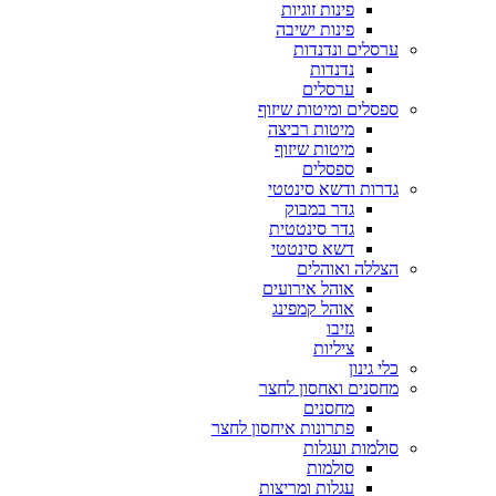
פינות זוגיות
פינות ישיבה
ערסלים ונדנדות
נדנדות
ערסלים
ספסלים ומיטות שיזוף
מיטות רביצה
מיטות שיזוף
ספסלים
גדרות ודשא סינטטי
גדר במבוק
גדר סינטטית
דשא סינטטי
הצללה ואוהלים
אוהל אירועים
אוהל קמפינג
גזיבו
ציליות
כלי גינון
מחסנים ואחסון לחצר
מחסנים
פתרונות איחסון לחצר
סולמות ועגלות
סולמות
עגלות ומריצות