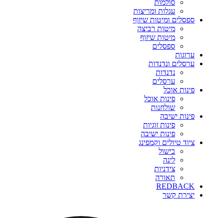
סולמות
עגלות ומריצות
ספסלים ומיטות שיזוף
מיטות רביצה
מיטות שיזוף
ספסלים
ערוגות
ערסלים ונדנדות
נדנדות
ערסלים
פינות אוכל
פינות אוכל
שולחנות
פינות ישיבה
פינות זוגיות
פינות ישיבה
ציוד טיולים וקמפינג
בישול
לינה
צידניות
תאורה
REDBACK
יצירת קשר