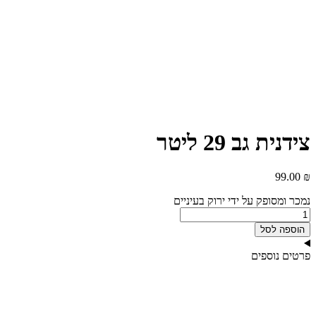
צידנית גב 29 ליטר
99.00
₪
נמכר ומסופק על ידי ירוק בעיניים
כמות
של
הוספה לסל
צידנית
גב
פרטים נוספים
29
ליטר