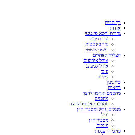
דף הבית
אודות
גדרות ודשא סינטטי
גדר במבוק
גדר סינטטית
דשא סינטטי
הצללה ואוהלים
אוהל אירועים
אוהל קמפינג
גזיבו
ציליות
כלי גינון
כסאות
מחסנים ואחסון לחצר
מחסנים
פתרונות איחסון לחצר
מנגלים, גריל ומטבחי חוץ
גריל
מטבחי חוץ
מנגלים
סולמות ועגלות