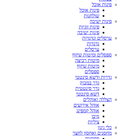
פינות אוכל
פינות אוכל
שולחנות
פינות ישיבה
פינות זוגיות
פינות ישיבה
ערסלים ונדנדות
נדנדות
ערסלים
ספסלים ומיטות שיזוף
מיטות רביצה
מיטות שיזוף
ספסלים
גדרות ודשא סינטטי
גדר במבוק
גדר סינטטית
דשא סינטטי
הצללה ואוהלים
אוהל אירועים
אוהל קמפינג
גזיבו
ציליות
כלי גינון
מחסנים ואחסון לחצר
מחסנים