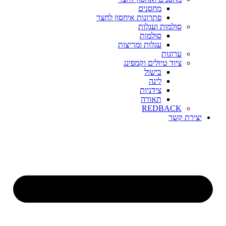
מחסנים
פתרונות איחסון לחצר
סולמות ועגלות
סולמות
עגלות ומריצות
ערוגות
ציוד טיולים וקמפינג
בישול
לינה
צידניות
תאורה
REDBACK
יצירת קשר