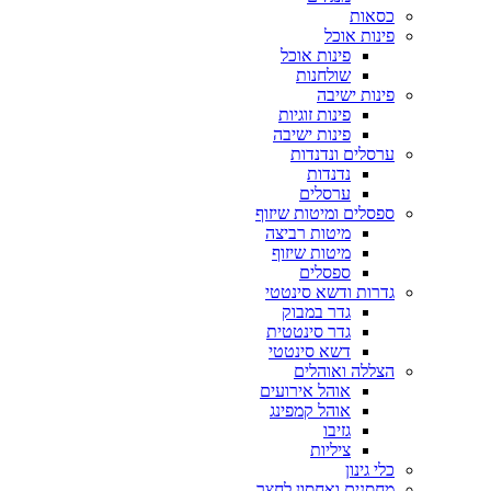
כסאות
פינות אוכל
פינות אוכל
שולחנות
פינות ישיבה
פינות זוגיות
פינות ישיבה
ערסלים ונדנדות
נדנדות
ערסלים
ספסלים ומיטות שיזוף
מיטות רביצה
מיטות שיזוף
ספסלים
גדרות ודשא סינטטי
גדר במבוק
גדר סינטטית
דשא סינטטי
הצללה ואוהלים
אוהל אירועים
אוהל קמפינג
גזיבו
ציליות
כלי גינון
מחסנים ואחסון לחצר