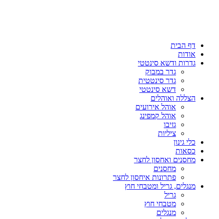
דף הבית
אודות
גדרות ודשא סינטטי
גדר במבוק
גדר סינטטית
דשא סינטטי
הצללה ואוהלים
אוהל אירועים
אוהל קמפינג
גזיבו
ציליות
כלי גינון
כסאות
מחסנים ואחסון לחצר
מחסנים
פתרונות איחסון לחצר
מנגלים, גריל ומטבחי חוץ
גריל
מטבחי חוץ
מנגלים