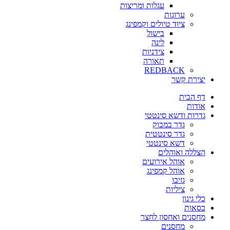
עגלות ומריצות
ערוגות
ציוד טיולים וקמפינג
בישול
לינה
צידניות
תאורה
REDBACK
יצירת קשר
דף הבית
אודות
גדרות ודשא סינטטי
גדר במבוק
גדר סינטטית
דשא סינטטי
הצללה ואוהלים
אוהל אירועים
אוהל קמפינג
גזיבו
ציליות
כלי גינון
כסאות
מחסנים ואחסון לחצר
מחסנים