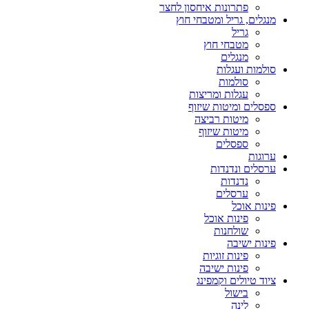
פתרונות איחסון לחצר
מנגלים, גריל ומטבחי חוץ
גריל
מטבחי חוץ
מנגלים
סולמות ועגלות
סולמות
עגלות ומריצות
ספסלים ומיטות שיזוף
מיטות רביצה
מיטות שיזוף
ספסלים
ערוגות
ערסלים ונדנדות
נדנדות
ערסלים
פינות אוכל
פינות אוכל
שולחנות
פינות ישיבה
פינות זוגיות
פינות ישיבה
ציוד טיולים וקמפינג
בישול
לינה