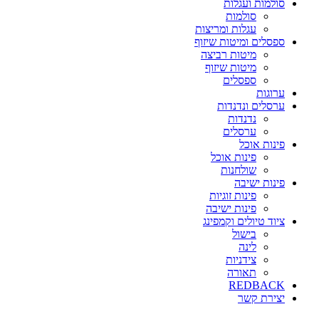
סולמות ועגלות
סולמות
עגלות ומריצות
ספסלים ומיטות שיזוף
מיטות רביצה
מיטות שיזוף
ספסלים
ערוגות
ערסלים ונדנדות
נדנדות
ערסלים
פינות אוכל
פינות אוכל
שולחנות
פינות ישיבה
פינות זוגיות
פינות ישיבה
ציוד טיולים וקמפינג
בישול
לינה
צידניות
תאורה
REDBACK
יצירת קשר