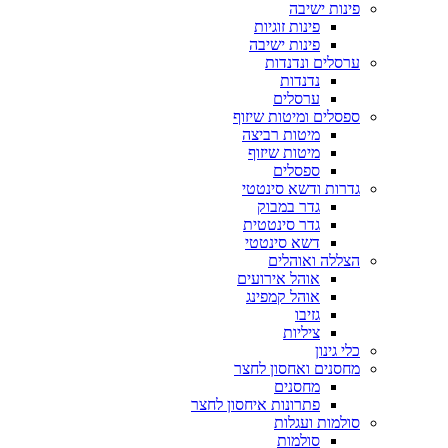
פינות ישיבה
פינות זוגיות
פינות ישיבה
ערסלים ונדנדות
נדנדות
ערסלים
ספסלים ומיטות שיזוף
מיטות רביצה
מיטות שיזוף
ספסלים
גדרות ודשא סינטטי
גדר במבוק
גדר סינטטית
דשא סינטטי
הצללה ואוהלים
אוהל אירועים
אוהל קמפינג
גזיבו
ציליות
כלי גינון
מחסנים ואחסון לחצר
מחסנים
פתרונות איחסון לחצר
סולמות ועגלות
סולמות