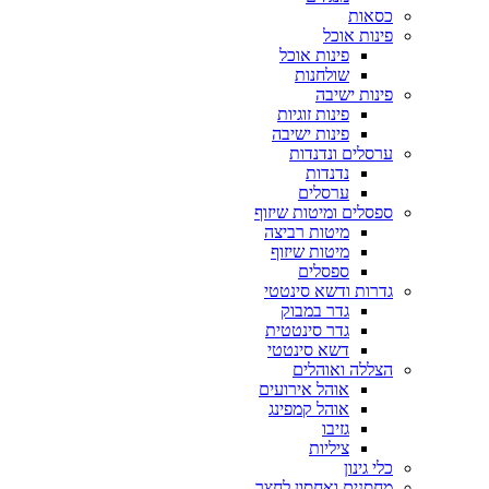
כסאות
פינות אוכל
פינות אוכל
שולחנות
פינות ישיבה
פינות זוגיות
פינות ישיבה
ערסלים ונדנדות
נדנדות
ערסלים
ספסלים ומיטות שיזוף
מיטות רביצה
מיטות שיזוף
ספסלים
גדרות ודשא סינטטי
גדר במבוק
גדר סינטטית
דשא סינטטי
הצללה ואוהלים
אוהל אירועים
אוהל קמפינג
גזיבו
ציליות
כלי גינון
מחסנים ואחסון לחצר