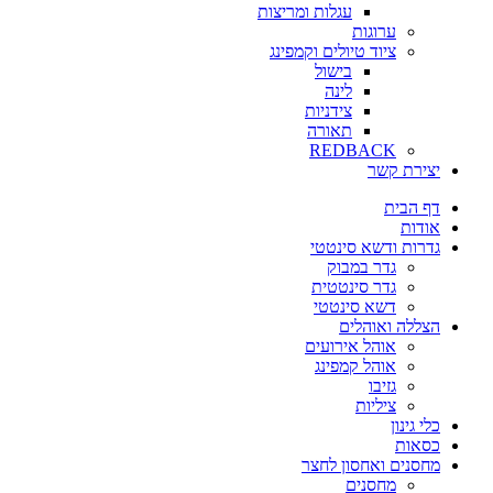
עגלות ומריצות
ערוגות
ציוד טיולים וקמפינג
בישול
לינה
צידניות
תאורה
REDBACK
יצירת קשר
דף הבית
אודות
גדרות ודשא סינטטי
גדר במבוק
גדר סינטטית
דשא סינטטי
הצללה ואוהלים
אוהל אירועים
אוהל קמפינג
גזיבו
ציליות
כלי גינון
כסאות
מחסנים ואחסון לחצר
מחסנים