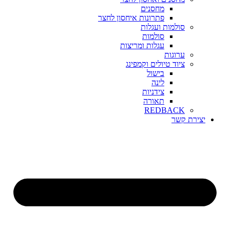
מחסנים
פתרונות איחסון לחצר
סולמות ועגלות
סולמות
עגלות ומריצות
ערוגות
ציוד טיולים וקמפינג
בישול
לינה
צידניות
תאורה
REDBACK
יצירת קשר