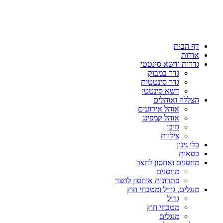
דף הבית
אודות
גדרות ודשא סינטטי
גדר במבוק
גדר סינטטית
דשא סינטטי
הצללה ואוהלים
אוהל אירועים
אוהל קמפינג
גזיבו
ציליות
כלי גינון
כסאות
מחסנים ואחסון לחצר
מחסנים
פתרונות איחסון לחצר
מנגלים, גריל ומטבחי חוץ
גריל
מטבחי חוץ
מנגלים