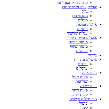
פתרונות איחסון לחצר
מנגלים, גריל ומטבחי חוץ
גריל
מטבחי חוץ
מנגלים
סולמות ועגלות
סולמות
עגלות ומריצות
ספסלים ומיטות שיזוף
מיטות רביצה
מיטות שיזוף
ספסלים
ערוגות
ערסלים ונדנדות
נדנדות
ערסלים
פינות אוכל
פינות אוכל
שולחנות
פינות ישיבה
פינות זוגיות
פינות ישיבה
ציוד טיולים וקמפינג
בישול
לינה