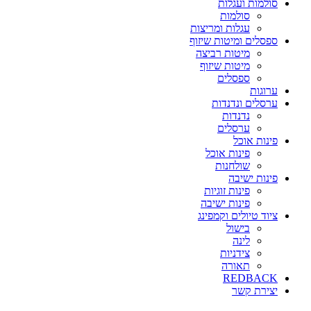
סולמות ועגלות
סולמות
עגלות ומריצות
ספסלים ומיטות שיזוף
מיטות רביצה
מיטות שיזוף
ספסלים
ערוגות
ערסלים ונדנדות
נדנדות
ערסלים
פינות אוכל
פינות אוכל
שולחנות
פינות ישיבה
פינות זוגיות
פינות ישיבה
ציוד טיולים וקמפינג
בישול
לינה
צידניות
תאורה
REDBACK
יצירת קשר